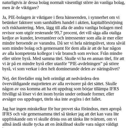
naturligtvis är dessa bolag normalt väsentligt större än vanliga bolag,
men är de viktigare?
Ja, PIE-bolagen är viktigare i flera hänseenden, i synnerhet om vi
betänker faktorer som samhällets handel i aktien, kapitalförsörjning
och riskhantering. Men, lägg till alla de andra vanliga bolagen med
revisor som utgör resterande 99,7 procent, det vill säga alla otaliga
kedjor av kunder, leverantörer och intressenter som alla är mer eller
mindre beroende av varandra. Då ser vi hela näringslivet, stora såväl
som mindre bolag och gemensamt för dem alla är att de har någon
av alla kompetenta kollegor i vår bransch som revisor. Från mindre
eller större byrå. Med samma titel. Skulle vi ha en annan titel, för att
vi är på en mindre byrå eller utanför ”PIE-avdelningen” på större
byrå, vi som verkar i den helt dominerande delen av näringslivet?
Nej, det förefaller mig helt orimligt att nedvärdera den
överväldigande majoriteten av alla revisorer på det sättet. Skulle
någon av oss komma att ha ett uppdrag som börjar tillämpa IFRS
frivilligt så löser vi det inom byrån under ordnade former, eller
avsäger oss uppdraget, titeln ska inte avgöra i det fallet.
Jag har ingen mirakelkur för hur provet ska förändras, men apropå
IFRS och vår gemensamma titel så tänker jag att det kan vara lite
uppfriskande om vi skulle drista oss att tänka lite tvärtom, om vi
alltså ändå skulle tycka att en åtskillnad skulle vara något väldigt