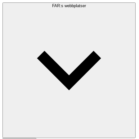
FAR:s webbplatser
Sökfråga
Sök