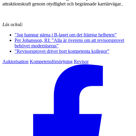
attraktionskraft genom otydlighet och begränsade karriärvägar.
.
Läs också:
”Jag hamnar gärna i B-laget om det främjar helheten”
Per Johansson, RI: ”Alla är överens om att revisorsprovet
behöver moderniseras”
”Revisorsprovet driver bort kompetenta kollegor”
Auktorisation
Kompetensförsörjning
Revisor