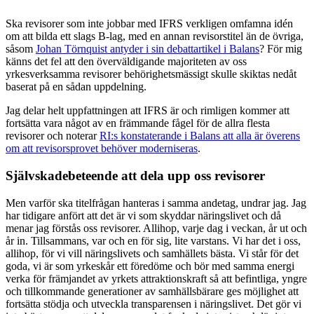
S
ka revisorer som inte jobbar med IFRS verkligen omfamna idén
om att bilda ett slags B-lag, med en annan revisorstitel än de övriga,
såsom
Johan Törnquist antyder i sin debattartikel i Balans
? För mig
känns det fel att den överväldigande majoriteten av oss
yrkesverksamma revisorer behörighetsmässigt skulle skiktas nedåt
baserat på en sådan uppdelning.
Jag delar helt uppfattningen att IFRS är och rimligen kommer att
fortsätta vara något av en främmande fågel för de allra flesta
revisorer och noterar
RI:s konstaterande i Balans att alla är överens
om att revisorsprovet behöver moder­niseras
.
Självskadebeteende att dela upp oss revisorer
Men varför ska titelfrågan hanteras i samma andetag, undrar jag. Jag
har tidigare anfört att det är vi som skyddar näringslivet och då
menar jag förstås oss revisorer. Allihop, varje dag i veckan, år ut och
år in. Tillsammans, var och en för sig, lite varstans. Vi har det i oss,
allihop, för vi vill näringslivets och samhällets bästa. Vi står för det
goda, vi är som yrkeskår ett föredöme och bör med samma energi
verka för främjandet av yrkets attraktionskraft så att befintliga, yngre
och tillkommande generationer av samhällsbärare ges möjlighet att
fortsätta stödja och utveckla transparensen i näringslivet. Det gör vi