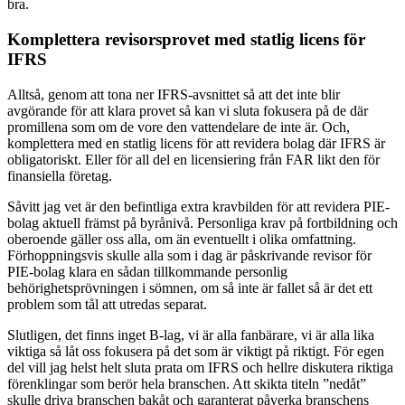
bra.
Komplettera revisorsprovet med statlig licens för
IFRS
Alltså, genom att tona ner IFRS-avsnittet så att det inte blir
avgörande för att klara provet så kan vi sluta fokusera på de där
promillena som om de vore den vattendelare de inte är. Och,
komplettera med en statlig licens för att revidera bolag där IFRS är
obligatoriskt. Eller för all del en licensiering från FAR likt den för
finansiella företag.
Såvitt jag vet är den befintliga extra kravbilden för att revidera PIE-
bolag aktuell främst på byrånivå. Personliga krav på fortbildning och
oberoende gäller oss alla, om än eventuellt i olika omfattning.
Förhoppningsvis skulle alla som i dag är påskrivande revisor för
PIE-bolag klara en sådan tillkommande personlig
behörighetsprövningen i sömnen, om så inte är fallet så är det ett
problem som tål att utredas separat.
Slutligen, det finns inget B-lag, vi är alla fanbärare, vi är alla lika
viktiga så låt oss fokusera på det som är viktigt på riktigt. För egen
del vill jag helst helt sluta prata om IFRS och hellre diskutera riktiga
förenklingar som berör hela branschen. Att skikta titeln ”nedåt”
skulle driva branschen bakåt och garanterat påverka branschens