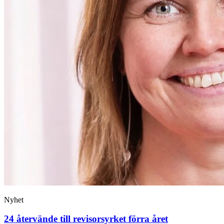
Nyhet
24 återvände till revisorsyrket förra året