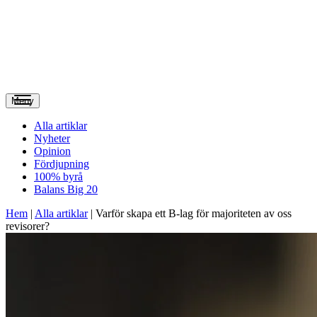
Meny
Alla artiklar
Nyheter
Opinion
Fördjupning
100% byrå
Balans Big 20
Hem
|
Alla artiklar
|
Varför skapa ett B-lag för majoriteten av oss
revisorer?