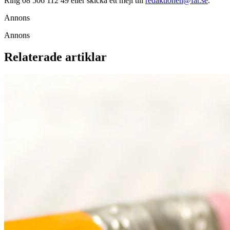
Ring 08 506 112 49 eller skicka ett mejl till
redaktionen@far.se
.
Annons
Annons
Relaterade artiklar