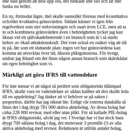
inte bäst genom att dela upp oss, det funkade inte sist och lär inte
funka nu heller.
En ny, förmodat lägre, titel skulle sannolikt förenas med kvantitativa
och/eller kvalitativa gränsvärden. Sådant känner vi igen från
regelverken som styr redovisningen och snart även LCE, men att ta
in och kombinera gränsvärden även i behörigheten tycker jag kan
liknas vid ett självskadebeteende i en bransch som är i så starkt
behov av ökad attraktionskraft. Det vore också en osäker väg att slå
in på, lite som ett sluttande plan; ingen vet hur gränsvärdena kan
komma att utvecklas över tid, liksom plikt­gränserna. För övrigt,
undrar jag ibland om det finns någon annan bransch som skärskådar
sin egen behörighet som vi.
Märkligt att göra IFRS till vattendelare
För inte menar vi att något så perifert som obligatoriskt tillämpad
IFRS, skulle vara en vattendelare av sådan kaliber att den skulle leda
till en uppdelning? Jag tänker att vi behöver se på saken i
proportion, därför har jag räknat lite. Enligt vår externa datakälla så
finns det i dag drygt 781 000 aktiva aktiebolag. Av dessa bolag har
cirka 228 000 revisor, med eller utan plikt. För så kallade PIE-bolag
är IFRS obligatoriskt, såvitt jag vet. I Sverige har vi har dock bara
drygt 700 sådana bolag i dag, det motsvarar 3 promille (!) av alla
aktiva aktiebolag med revisor. Relationen är utifrån antalet bolag,