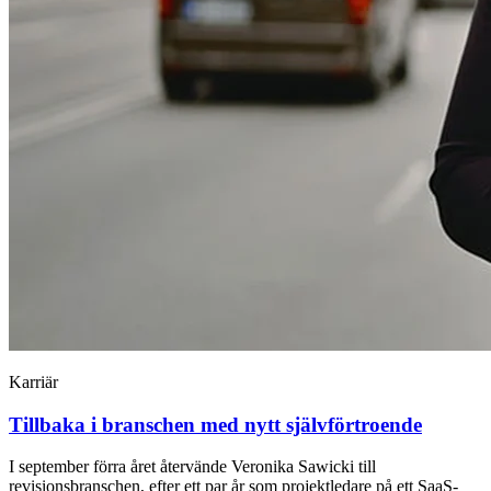
Karriär
Tillbaka i branschen med nytt självförtroende
I september förra året återvände Veronika Sawicki till
revisionsbranschen, efter ett par år som projektledare på ett SaaS-