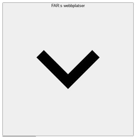
FAR:s webbplatser
Sökfråga
Sök