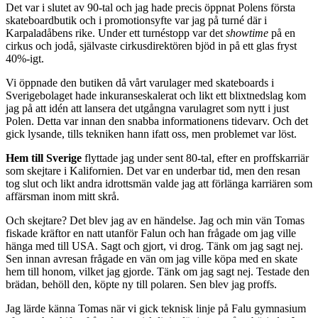
Det var i slutet av 90-tal och jag hade precis öppnat Polens första
skateboardbutik och i promotionsyfte var jag på turné där i
Karpaladåbens rike. Under ett turnéstopp var det
showtime
på en
cirkus och jodå, självaste cirkusdirektören bjöd in på ett glas fryst
40%-igt.
Vi öppnade den butiken då vårt varulager med skateboards i
Sverigebolaget hade inkuranseskalerat och likt ett blixtnedslag kom
jag på att idén att lansera det utgångna varulagret som nytt i just
Polen. Detta var innan den snabba informationens tidevarv. Och det
gick lysande, tills tekniken hann ifatt oss, men problemet var löst.
Hem till Sverige
flyttade jag under sent 80-tal, efter en proffskarriär
som skejtare i Kalifornien. Det var en underbar tid, men den resan
tog slut och likt andra idrottsmän valde jag att förlänga karriären som
affärsman inom mitt skrå.
Och skejtare? Det blev jag av en händelse. Jag och min vän Tomas
fiskade kräftor en natt utanför Falun och han frågade om jag ville
hänga med till USA. Sagt och gjort, vi drog. Tänk om jag sagt nej.
Sen innan avresan frågade en vän om jag ville köpa med en skate
hem till honom, vilket jag gjorde. Tänk om jag sagt nej. Testade den
brädan, behöll den, köpte ny till polaren. Sen blev jag proffs.
Jag lärde känna Tomas när vi gick teknisk linje på Falu gymnasium