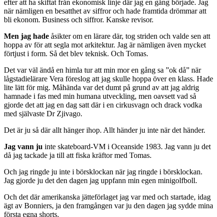
efter att ha skiftat från ekonomisk linje där jag en gång började. Jag
när nämligen en besatthet av siffror och hade framtida drömmar att
bli ekonom. Business och siffror. Kanske revisor.
Men jag hade
åsikter om en lärare där, tog striden och valde sen att
hoppa av för att segla mot arkitektur. Jag är nämligen även mycket
förtjust i form. Så det blev teknisk. Och Tomas.
Det var väl ändå en himla tur att min mor en gång sa ”ok då” när
lågstadielärare Vera föreslog att jag skulle hoppa över en klass. Hade
lite lätt för mig. Måhända var det dumt på grund av att jag aldrig
hamnade i fas med min humana utveckling, men oavsett vad så
gjorde det att jag en dag satt där i en cirkusvagn och drack vodka
med självaste Dr Zjivago.
Det är ju så där allt hänger ihop. Allt händer ju inte när det händer.
Jag vann ju
inte skateboard-VM i Oceanside 1983. Jag vann ju det
då jag tackade ja till att fiska kräftor med Tomas.
Och jag ringde ju inte i börsklockan när jag ringde i börsklockan.
Jag gjorde ju det den dagen jag uppfann min egen minigolfboll.
Och det där amerikanska jätteförlaget jag var med och startade, idag
ägt av Bonniers, ja den framgången var ju den dagen jag sydde mina
första egna shorts.