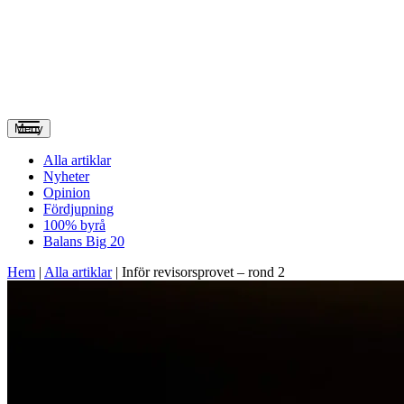
Meny
Alla artiklar
Nyheter
Opinion
Fördjupning
100% byrå
Balans Big 20
Hem
|
Alla artiklar
|
Inför revisorsprovet – rond 2