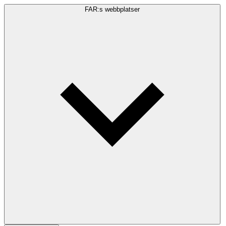
FAR:s webbplatser
Sökfråga
Sök