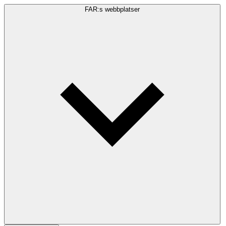
FAR:s webbplatser
Sökfråga
Sök