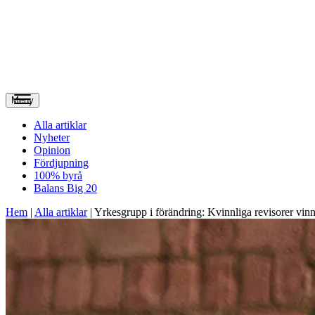
Meny
Alla artiklar
Nyheter
Opinion
Fördjupning
100% byrå
Balans Big 20
Hem
|
Alla artiklar
|
Yrkesgrupp i förändring: Kvinnliga revisorer vin