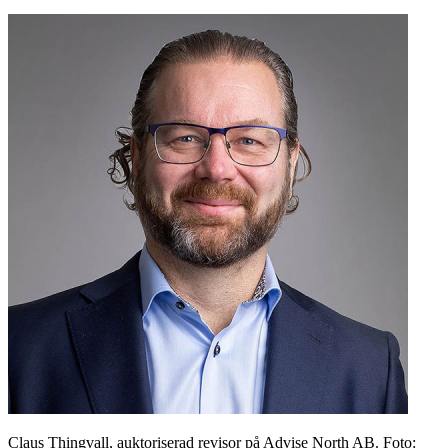
Claus Thingvall, auktoriserad revisor på Advise North AB. Foto: