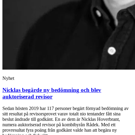
Nyhet
Nicklas begärde ny bedömning och blev
auktoriserad revisor
Sedan hösten 2019 har 117 personer begärt förnyad bedömning av
sitt resultat på revisorsprovet varav totalt nio tentander fått sina
beslut ändrade till godkänt. En av dem är Nicklas Hoverbrant,
numera auktoriserad revisor på kombibyrån Rådek. Med ett
provresultat fyra poäng från godkänt valde han att begära ny