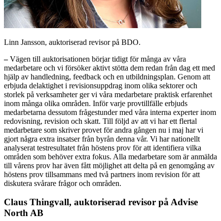
Linn Jansson, auktoriserad revisor på BDO.
–
Vägen till auktorisationen börjar tidigt för många av våra
medarbetare och vi försöker aktivt stötta dem redan från dag ett med
hjälp av handledning, feedback och en utbildningsplan. Genom att
erbjuda delaktighet i revisionsuppdrag inom olika sektorer och
storlek på verksamheter ger vi våra medarbetare praktisk erfarenhet
inom många olika områden. Inför varje provtillfälle erbjuds
medarbetarna dessutom frågestunder med våra interna experter inom
redovisning, revision och skatt. Till följd av att vi har ett flertal
medarbetare som skriver provet för andra gången nu i maj har vi
gjort några extra insatser från byrån denna vår. Vi har nationellt
analyserat testresultatet från höstens prov för att identifiera vilka
områden som behöver extra fokus. Alla medarbetare som är anmälda
till vårens prov har även fått möjlighet att delta på en genomgång av
höstens prov tillsammans med två partners inom revision för att
diskutera svårare frågor och områden.
Claus Thingvall, auktoriserad revisor på Advise
North AB