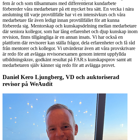
fem år och som tillsammans med differentierat kundarbete
förbereder våra medarbetare på ett mycket bra sätt. En vecka i nära
anslutning till varje provtillfälle har vi en intensivkurs och våra
medarbetare får även ledigt innan provtillfället för att kunna
förbereda sig. Mentorskap och kunskapsdelning mellan medarbetare
där seniora kollegor, som har lång erfarenhet och djup kunskap inom
revision, finns tillgängliga är en annan insats. Vi har också en
plattform där revisorer kan ställa frågor, dela erfarenheter och få råd
från mentorer och kollegor. Vi utvärderar även att våra provskrivare
är redo för att avlägga revisorsexamen genom internt uppfyllda
utbildningskrav, godkänt resultat på FAR:s kunskapsprov samt att
medarbetaren själv känner sig redo för att avlägga provet.
Daniel Kero Ljungberg, VD och auktoriserad
revisor på WeAudit