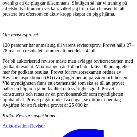
ovanligt att de pluggar tillsammans. Slutligen så har vi träning på
arbetstid två timmar i veckan, vilket jag tror ökar chansen till att
prestera bra eftersom en aktiv kropp skapar en pigg hjärna.
Om revisorsprovet
120 personer har anmält sig till vårens revisorsprov. Provet hålls 27–
28 maj och resultatet kommer att meddelas 4 juli.
För bli auktoriserad revisor måste man avlägga revisorsexamen med
godkänt resultat. Maxpoängen är 150 och det krävs 90 poäng eller
mer för godkänt resultat. Provet för revisorsexamen ordnas av
Revisorsinspektionen (RI) två gånger per år, på våren och hösten.
Vid myndigheten finns ett examensråd som ska se till att provet
håller en hög och jämn kvalitet och svårighetsgrad. Provet
konstrueras och rättas av en provkonstruktör som myndigheten
upphandlat. Provet pågår under två dagar, sex timmar per dag.
Avgiften för att få skriva provet är 25 000 kr.
Källa: Revisorsinspektionen
Auktorisation
Revisor