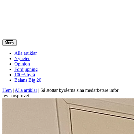
Meny
Alla artiklar
Nyheter
Opinion
Fördjupning
100% byrå
Balans Big 20
Hem
|
Alla artiklar
|
Så stöttar byråerna sina medarbetare inför
revisorsprovet