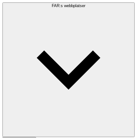
FAR:s webbplatser
Sökfråga
Sök