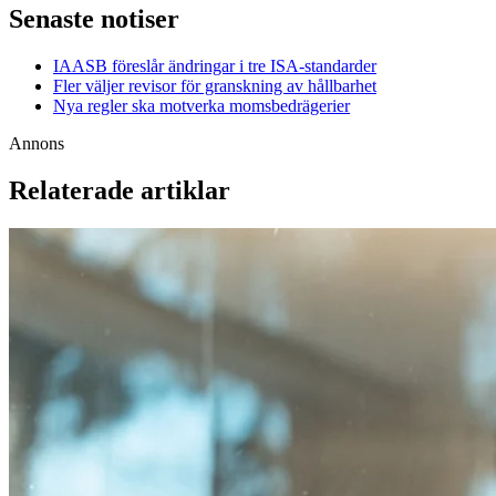
Senaste notiser
IAASB föreslår ändringar i tre ISA-standarder
Fler väljer revisor för granskning av hållbarhet
Nya regler ska motverka momsbedrägerier
Annons
Relaterade artiklar