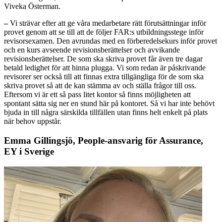
Viveka Österman.
–
Vi strävar efter att ge våra medarbetare rätt förutsättningar inför
provet genom att se till att de följer FAR:s utbildningsstege inför
revisorsexamen. Den avrundas med en förberedelsekurs inför provet
och en kurs avseende revisionsberättelser och avvikande
revisionsberättelser. De som ska skriva provet får även tre dagar
betald ledighet för att hinna plugga. Vi som redan är påskrivande
revisorer ser också till att finnas extra tillgängliga för de som ska
skriva provet så att de kan stämma av och ställa frågor till oss.
Eftersom vi är ett så pass litet kontor så finns möjligheten att
spontant sätta sig ner en stund här på kontoret. Så vi har inte behövt
bjuda in till några särskilda tillfällen utan finns helt enkelt på plats
när behov uppstår.
Emma Gillingsjö, People-ansvarig för Assurance,
EY i Sverige