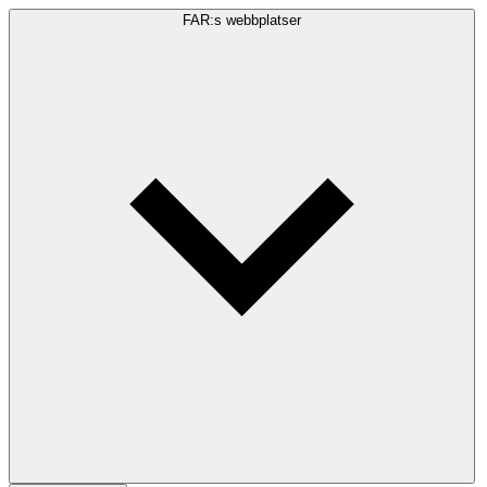
FAR:s webbplatser
Sökfråga
Sök