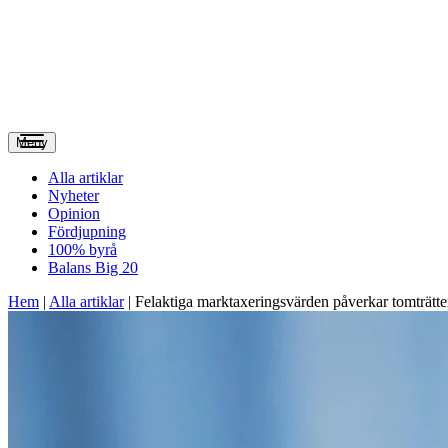
Meny
Alla artiklar
Nyheter
Opinion
Fördjupning
100% byrå
Balans Big 20
Hem
|
Alla artiklar
|
Felaktiga marktaxeringsvärden påverkar tomträtte