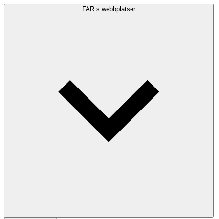
FAR:s webbplatser
Sökfråga
Sök