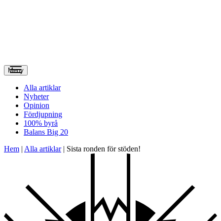
Meny
Alla artiklar
Nyheter
Opinion
Fördjupning
100% byrå
Balans Big 20
Hem
|
Alla artiklar
|
Sista ronden för stöden!