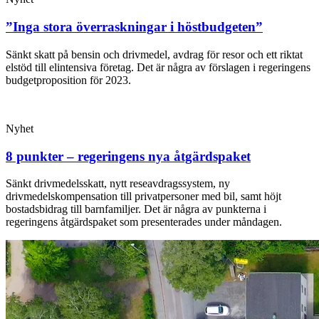
”Inga stora överraskningar i höstbudgeten”
Sänkt skatt på bensin och drivmedel, avdrag för resor och ett riktat
elstöd till elintensiva företag. Det är några av förslagen i regeringens
budgetproposition för 2023.
Nyhet
8 punkter – regeringens nya åtgärdspaket
Sänkt drivmedelsskatt, nytt reseavdragssystem, ny
drivmedelskompensation till privatpersoner med bil, samt höjt
bostadsbidrag till barnfamiljer. Det är några av punkterna i
regeringens åtgärdspaket som presenterades under måndagen.