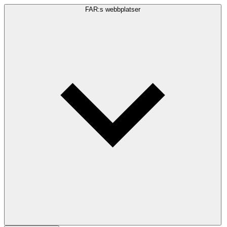
FAR:s webbplatser
Sökfråga
Sök