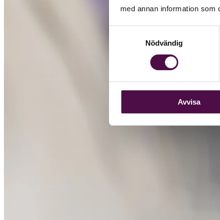
med annan information som du 
Samtyckesval
Nödvändig
Avvisa