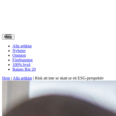
Meny
Alla artiklar
Nyheter
Opinion
Fördjupning
100% byrå
Balans Big 20
Hem
|
Alla artiklar
|
Risk att inte se skatt ur ett ESG-perspektiv