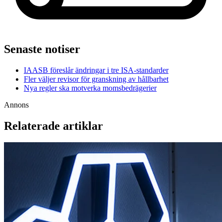
Senaste notiser
IAASB föreslår ändringar i tre ISA-standarder
Fler väljer revisor för granskning av hållbarhet
Nya regler ska motverka momsbedrägerier
Annons
Relaterade artiklar