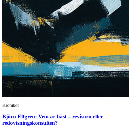
Krönikor
Björn Elfgren:
Vem är bäst – revisorn eller
redovisningskonsulten?