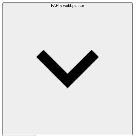
FAR:s webbplatser
Sökfråga
Sök