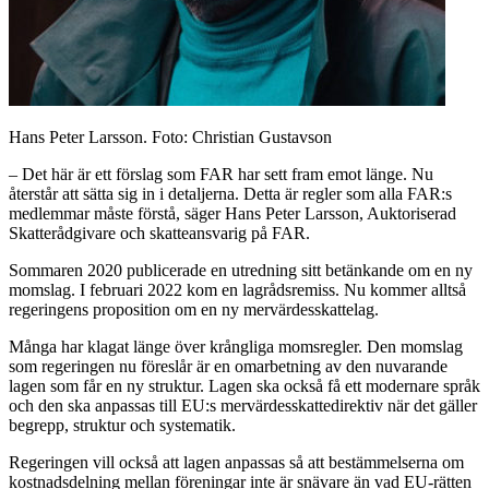
Hans Peter Larsson. Foto: Christian Gustavson
– Det här är ett förslag som FAR har sett fram emot länge. Nu
återstår att sätta sig in i detaljerna. Detta är regler som alla FAR:s
medlemmar måste förstå, säger Hans Peter Larsson, Auktoriserad
Skatterådgivare och skatteansvarig på FAR.
Sommaren 2020 publicerade en utredning sitt betänkande om en ny
momslag. I februari 2022 kom en lagrådsremiss. Nu kommer alltså
regeringens proposition om en ny mervärdesskattelag.
Många har klagat länge över krångliga momsregler. Den momslag
som regeringen nu föreslår är en omarbetning av den nuvarande
lagen som får en ny struktur. Lagen ska också få ett modernare språk
och den ska anpassas till EU:s mervärdesskattedirektiv när det gäller
begrepp, struktur och systematik.
Regeringen vill också att lagen anpassas så att bestämmelserna om
kostnadsdelning mellan föreningar inte är snävare än vad EU-rätten