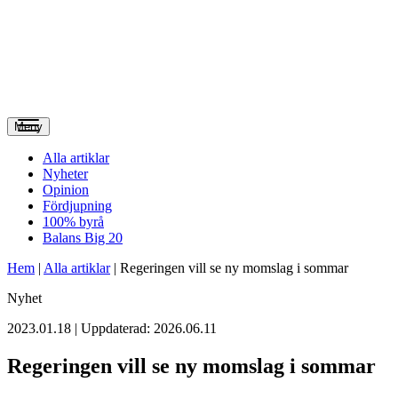
Meny
Alla artiklar
Nyheter
Opinion
Fördjupning
100% byrå
Balans Big 20
Hem
|
Alla artiklar
|
Regeringen vill se ny momslag i sommar
Nyhet
2023.01.18 | Uppdaterad: 2026.06.11
Regeringen vill se ny momslag i sommar