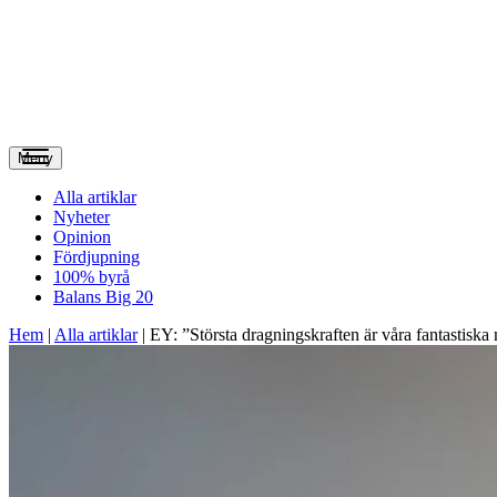
Meny
Alla artiklar
Nyheter
Opinion
Fördjupning
100% byrå
Balans Big 20
Hem
|
Alla artiklar
|
EY: ”Största dragningskraften är våra fantastiska