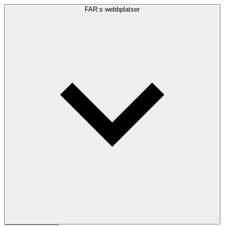
FAR:s webbplatser
Sökfråga
Sök