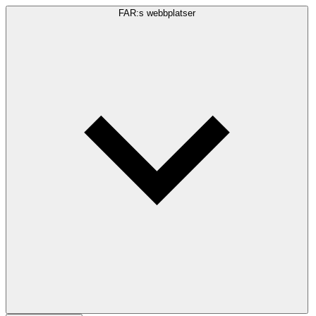
FAR:s webbplatser
Sökfråga
Sök