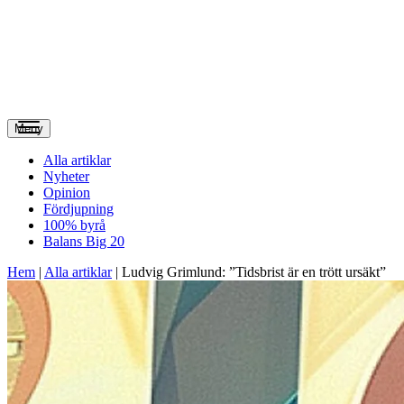
Meny
Alla artiklar
Nyheter
Opinion
Fördjupning
100% byrå
Balans Big 20
Hem
|
Alla artiklar
|
Ludvig Grimlund: ”Tidsbrist är en trött ursäkt”