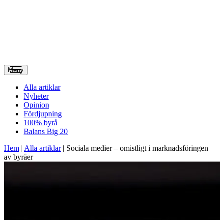
Meny
Alla artiklar
Nyheter
Opinion
Fördjupning
100% byrå
Balans Big 20
Hem
|
Alla artiklar
|
Sociala medier – omistligt i marknadsföringen
av byråer