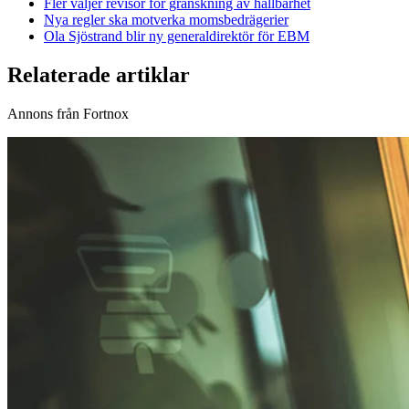
Fler väljer revisor för granskning av hållbarhet
Nya regler ska motverka momsbedrägerier
Ola Sjöstrand blir ny generaldirektör för EBM
Relaterade artiklar
Annons från Fortnox