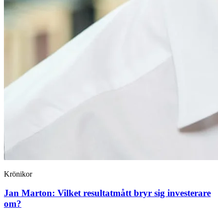
Krönikor
Jan Marton:
Vilket resultatmått bryr sig investerare
om?