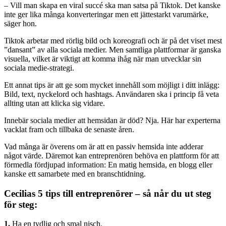
– Vill man skapa en viral succé ska man satsa på Tiktok. Det kanske
inte ger lika många konverteringar men ett jättestarkt varumärke,
säger hon.
Tiktok arbetar med rörlig bild och koreografi och är på det viset mest
”dansant” av alla sociala medier. Men samtliga plattformar är ganska
visuella, vilket är viktigt att komma ihåg när man utvecklar sin
sociala medie-strategi.
Ett annat tips är att ge som mycket innehåll som möjligt i ditt inlägg:
Bild, text, nyckelord och hashtags. Användaren ska i princip få veta
allting utan att klicka sig vidare.
Innebär sociala medier att hemsidan är död? Nja. Här har experterna
vacklat fram och tillbaka de senaste åren.
Vad många är överens om är att en passiv hemsida inte adderar
något värde. Däremot kan entreprenören behöva en plattform för att
förmedla fördjupad information: En matig hemsida, en blogg eller
kanske ett samarbete med en branschtidning.
Cecilias 5 tips till entreprenörer – så når du ut steg
för steg:
1.
Ha en tydlig och smal nisch.