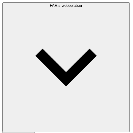
FAR:s webbplatser
Sökfråga
Sök