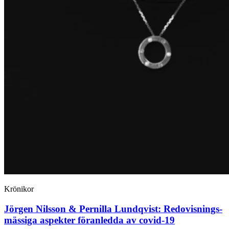
Krönikor
Jörgen Nilsson & Pernilla Lundqvist:
Redovisnings­
mässiga aspekter föranledda av covid-19