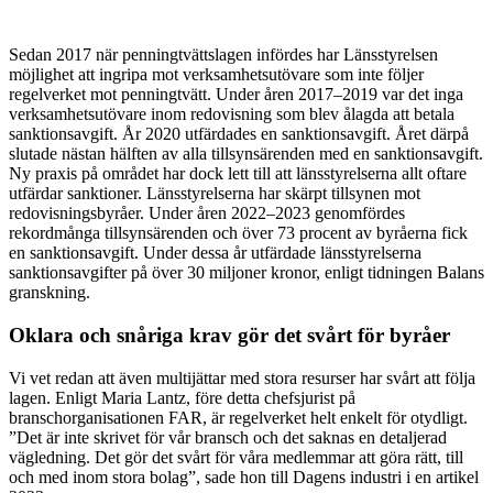
Sedan 2017 när penningtvättslagen infördes har Länsstyrelsen
möjlighet att ingripa mot verksamhetsutövare som inte följer
regelverket mot penningtvätt. Under åren 2017–2019 var det inga
verksamhetsutövare inom redovisning som blev ålagda att betala
sanktionsavgift. År 2020 utfärdades en sanktionsavgift. Året därpå
slutade nästan hälften av alla tillsynsärenden med en sanktionsavgift.
Ny praxis på området har dock lett till att länsstyrelserna allt oftare
utfärdar sanktioner. Länsstyrelserna har skärpt tillsynen mot
redovisningsbyråer. Under åren 2022–2023 genomfördes
rekordmånga tillsynsärenden och över 73 procent av byråerna fick
en sanktionsavgift. Under dessa år utfärdade länsstyrelserna
sanktionsavgifter på över 30 miljoner kronor, enligt tidningen Balans
granskning.
Oklara och snåriga krav gör det svårt för byråer
Vi vet redan att även multijättar med stora resurser har svårt att följa
lagen. Enligt Maria Lantz, före detta chefsjurist på
branschorganisationen FAR, är regelverket helt enkelt för otydligt.
”Det är inte skrivet för vår bransch och det saknas en detaljerad
vägledning. Det gör det svårt för våra medlemmar att göra rätt, till
och med inom stora bolag”, sade hon till Dagens industri i en artikel