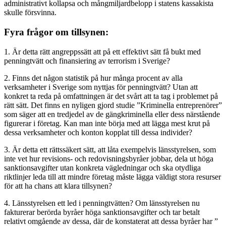
administrativt kollapsa och mångmiljardbelopp i statens kassakista
skulle försvinna.
Fyra frågor om tillsynen:
1. Är detta rätt angreppssätt att på ett effektivt sätt få bukt med
penningtvätt och finansiering av terrorism i Sverige?
2. Finns det någon statistik på hur många procent av alla
verksamheter i Sverige som nyttjas för penningtvätt? Utan att
konkret ta reda på omfattningen är det svårt att ta tag i problemet på
rätt sätt. Det finns en nyligen gjord studie ”Kriminella entreprenörer”
som säger att en tredjedel av de gängkriminella eller dess närstående
figurerar i företag. Kan man inte börja med att lägga mest krut på
dessa verksamheter och konton kopplat till dessa individer?
3. Är detta ett rättssäkert sätt, att låta exempelvis länsstyrelsen, som
inte vet hur revisions- och redovisningsbyråer jobbar, dela ut höga
sanktionsavgifter utan konkreta vägledningar och ska otydliga
riktlinjer leda till att mindre företag måste lägga väldigt stora resurser
för att ha chans att klara tillsynen?
4. Länsstyrelsen ett led i penningtvätten? Om länsstyrelsen nu
fakturerar berörda byråer höga sanktionsavgifter och tar betalt
relativt omgående av dessa, där de konstaterat att dessa byråer har ”