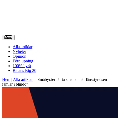
Meny
Alla artiklar
Nyheter
Opinion
Fördjupning
100% byrå
Balans Big 20
Hem
|
Alla artiklar
|
”Småbyråer får ta smällen när länsstyrelsen
famlar i blindo”