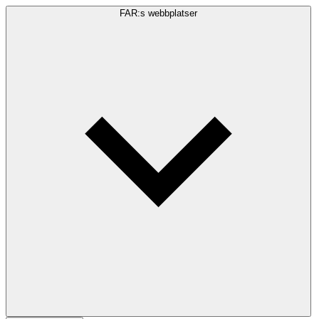
FAR:s webbplatser
Sökfråga
Sök