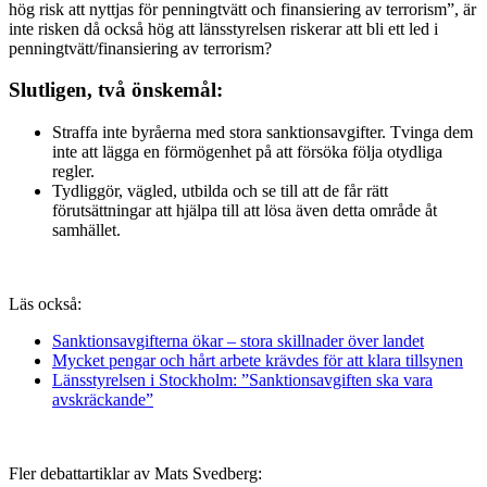
hög risk att nyttjas för penningtvätt och finansiering av terrorism”, är
inte risken då också hög att länsstyrelsen riskerar att bli ett led i
penningtvätt/finansiering av terrorism?
Slutligen, två önskemål:
Straffa inte byråerna med stora sanktionsavgifter. Tvinga dem
inte att lägga en förmögenhet på att försöka följa otydliga
regler.
Tydliggör, vägled, utbilda och se till att de får rätt
förutsättningar att hjälpa till att lösa även detta område åt
samhället.
Läs också:
Sanktionsavgifterna ökar – stora skillnader över landet
Mycket pengar och hårt arbete krävdes för att klara tillsynen
Länsstyrelsen i Stockholm: ”Sanktionsavgiften ska vara
avskräckande”
Fler debattartiklar av Mats Svedberg: