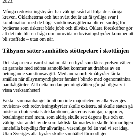
2023.
Många redovisningsbyråer har väldigt svårt att följa de snåriga
kraven. Oklarheterna och hur svårt det är att få tydliga svar i
kombination med de höga sanktionsavgifterna blir en surdeg för
byråerna som riskerar både jobb och tillväxt. Oklara föreskrifter gör
att det inte blir en fråga om huruvida redovisningsbyråer kommer att
bli straffade – utan om när.
Tillsynen sätter samhällets stöttepelare i skottlinjen
Det skapar en absurd situation där en byrå som länsstyrelsen väljer
att granska med största sannolikhet kommer att drabbas av en
betungande sanktionsavgift. Med andra ord: Småbyråer får ta
smällen när tillsynsmyndigheter famlar i blindo med ogenomtänkta
panikåtgärder. Allt detta medan penningtvätten går på högvarv i
vissa verksamheter!
Fakta i sammanhanget är att om inte majoriteten av alla Sveriges
revisions- och redovisningsbyråer skulle existera, så skulle staten gå
miste om tiotusentals deklarationer, årsredovisningar, rapporter,
betalningar med mera, som aldrig skulle sett dagens ljus och en
väldigt stor andel av de som faktiskt lämnades in skulle förmodligen
innehålla betydligt fler allvarliga, väsentliga fel än vad vi ser idag.
Utan Sveriges alla byråer skulle samhället förmodligen