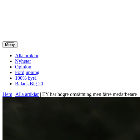
Meny
Alla artiklar
Nyheter
Opinion
Fördjupning
100% byrå
Balans Big 20
Hem
|
Alla artiklar
|
EY har högre omsättning men färre medarbetare