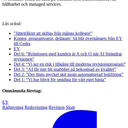
hållbarhet och managed services.
Läs också:
”Jättetråkigt att skiljas från många kollegor”
Kontor, programvaror, delägare: Så blir övergången från EY
till Cedra
EY
Del 6: ”Relationen med kunden är A och O när AI förändrar
revisionen”
Del 4: “Vi ser en risk i tillgång till moderna revisionsprogram”
Del 3: “AI får inte bli snabbhet på bekostnad av kvalitet”
Del 2: ”Det finns mycket skit inom automatiserad bokföring”
Del 1: “Vi har blivit för smidiga för vårt eget bästa”
Omnämnda företag:
EY
Rådgivning
Redovisning
Revision
Skatt