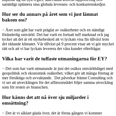
samtidigt optimera sina globala leverans- och konkurrenskedjor.
Hur ser du annars på året som vi just lämnat
bakom oss?
− Året som gått har varit präglat av osäkerheter och en ständigt
föränderlig omvärld. Det har varit en fortsatt tuff marknad och jag
tycker att det är ett styrkebesked att vi lyckats visa fin tillväxt trots
det rådande klimatet. Vår tillväxt på 9 procent visar att vi gör mycket
rätt och att vi har lyckats leverera det våra kunder efterfrågar.
Vilka har varit de tuffaste utmaningarna för EY?
− Det som har varit utmanande är just det osäkra omvärldsläget med
geopolitisk och ekonomisk osäkerhet, vilket gör att många företag är
mer försiktiga och avvaktande. Det påverkar främst Consulting och
vi ser att utvecklingen för det affärsområdet följer samma utveckling
som för resten av branschen.
Hur känns det att nå över sju miljarder i
omsättning?
− Det är vi såklart glada över, det är första gången vi kommer