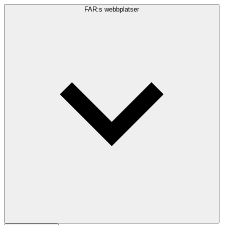
FAR:s webbplatser
Sökfråga
Sök