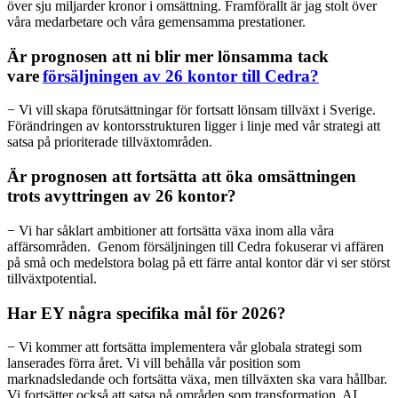
över sju miljarder kronor i omsättning. Framförallt är jag stolt över
våra medarbetare och våra gemensamma prestationer.
Är prognosen att ni blir mer lönsamma tack
vare
försäljningen av 26 kontor till Cedra?
− Vi vill skapa förutsättningar för fortsatt lönsam tillväxt i Sverige.
Förändringen av kontorsstrukturen ligger i linje med vår strategi att
satsa på prioriterade tillväxtområden.
Är prognosen att fortsätta att öka omsättningen
trots avyttringen av 26 kontor?
− Vi har såklart ambitioner att fortsätta växa inom alla våra
affärsområden. Genom försäljningen till Cedra fokuserar vi affären
på små och medelstora bolag på ett färre antal kontor där vi ser störst
tillväxtpotential.
Har EY några specifika mål för 2026?
− Vi kommer att fortsätta implementera vår globala strategi som
lanserades förra året. Vi vill behålla vår position som
marknadsledande och fortsätta växa, men tillväxten ska vara hållbar.
Vi fortsätter också att satsa på områden som transformation, AI,