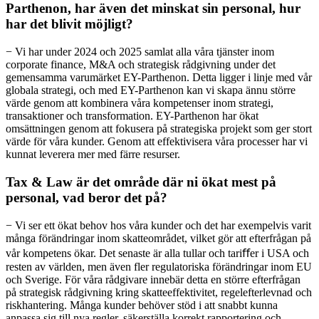
Parthenon, har även det minskat sin personal, hur
har det blivit möjligt?
− Vi har under 2024 och 2025 samlat alla våra tjänster inom
corporate finance, M&A och strategisk rådgivning under det
gemensamma varumärket EY-Parthenon. Detta ligger i linje med vår
globala strategi, och med EY-Parthenon kan vi skapa ännu större
värde genom att kombinera våra kompetenser inom strategi,
transaktioner och transformation. EY-Parthenon har ökat
omsättningen genom att fokusera på strategiska projekt som ger stort
värde för våra kunder. Genom att effektivisera våra processer har vi
kunnat leverera mer med färre resurser.
Tax & Law är det område där ni ökat mest på
personal, vad beror det på?
− Vi ser ett ökat behov hos våra kunder och det har exempelvis varit
många förändringar inom skatteområdet, vilket gör att efterfrågan på
vår kompetens ökar. Det senaste är alla tullar och tariﬀer i USA och
resten av världen, men även fler regulatoriska förändringar inom EU
och Sverige. För våra rådgivare innebär detta en större efterfrågan
på strategisk rådgivning kring skatteeffektivitet, regelefterlevnad och
riskhantering. Många kunder behöver stöd i att snabbt kunna
anpassa sig till nya regler, säkerställa korrekt rapportering och