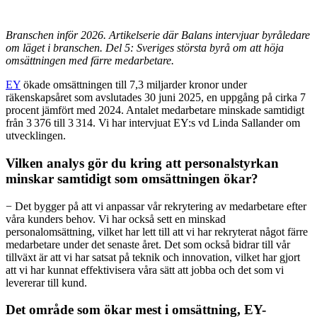
Branschen inför 2026. Artikelserie där Balans intervjuar byråledare
om läget i branschen. Del 5: Sveriges största byrå om att höja
omsättningen med färre medarbetare.
EY
ökade omsättningen till 7,3 miljarder kronor under
räkenskapsåret som avslutades 30 juni 2025, en uppgång på cirka 7
procent jämfört med 2024. Antalet medarbetare minskade samtidigt
från 3 376 till 3 314. Vi har intervjuat EY:s vd Linda Sallander om
utvecklingen.
Vilken analys gör du kring att personalstyrkan
minskar samtidigt som omsättningen ökar?
− Det bygger på att vi anpassar vår rekrytering av medarbetare efter
våra kunders behov. Vi har också sett en minskad
personalomsättning, vilket har lett till att vi har rekryterat något färre
medarbetare under det senaste året. Det som också bidrar till vår
tillväxt är att vi har satsat på teknik och innovation, vilket har gjort
att vi har kunnat effektivisera våra sätt att jobba och det som vi
levererar till kund.
Det område som ökar mest i omsättning, EY-