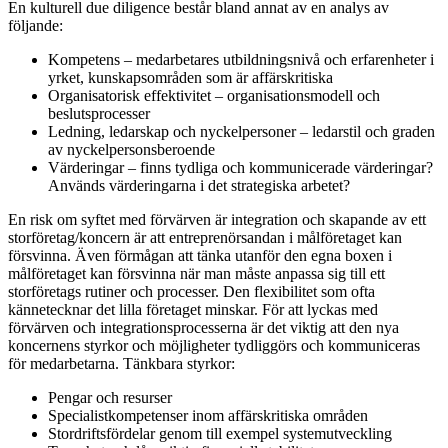
En kulturell due diligence består bland annat av en analys av
följande:
Kompetens – medarbetares utbildningsnivå och erfarenheter i
yrket, kunskapsområden som är affärskritiska
Organisatorisk effektivitet – organisationsmodell och
beslutsprocesser
Ledning, ledarskap och nyckelpersoner – ledarstil och graden
av nyckelpersonsberoende
Värderingar – finns tydliga och kommunicerade värderingar?
Används värderingarna i det strategiska arbetet?
En risk om syftet med förvärven är integration och skapande av ett
storföretag/koncern är att entreprenörsandan i målföretaget kan
försvinna. Även förmågan att tänka utanför den egna boxen i
målföretaget kan försvinna när man måste anpassa sig till ett
storföretags rutiner och processer. Den flexibilitet som ofta
kännetecknar det lilla företaget minskar. För att lyckas med
förvärven och integrationsprocesserna är det viktig att den nya
koncernens styrkor och möjligheter tydliggörs och kommuniceras
för medarbetarna. Tänkbara styrkor:
Pengar och resurser
Specialistkompetenser inom affärskritiska områden
Stordriftsfördelar genom till exempel systemutveckling