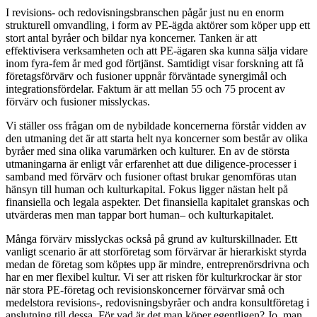
I
revisions- och redovisningsbranschen pågår just nu en enorm
strukturell omvandling, i form av PE-ägda aktörer som köper upp ett
stort antal byråer och bildar nya koncerner. Tanken är att
effektivisera verksamheten och att PE-ägaren ska kunna sälja vidare
inom fyra-fem år med god förtjänst. Samtidigt visar forskning att få
företagsförvärv och fusioner uppnår förväntade synergimål och
integrationsfördelar. Faktum är att mellan 55 och 75 procent av
förvärv och fusioner misslyckas.
Vi ställer oss frågan om de nybildade koncernerna förstår vidden av
den utmaning det är att starta helt nya koncerner som består av olika
byråer med sina olika varumärken och kulturer. En av de största
utmaningarna är enligt vår erfarenhet att due diligence-processer i
samband med förvärv och fusioner oftast brukar genomföras utan
hänsyn till human och kulturkapital. Fokus ligger nästan helt på
finansiella och legala aspekter. Det finansiella kapitalet granskas och
utvärderas men man tappar bort human– och kulturkapitalet.
Många förvärv misslyckas också på grund av kulturskillnader. Ett
vanligt scenario är att storföretag som förvärvar är hierarkiskt styrda
medan de företag som köp
te
s upp är mindre, entreprenörsdrivna och
har en mer flexibel kultur. Vi ser att risken för kulturkrockar är stor
när stora PE-företag och revisionskoncerner förvärvar små och
medelstora revisions-, redovisningsbyråer och andra konsultföretag i
anslutning till dessa. För vad är det man köper egentligen? Jo, man