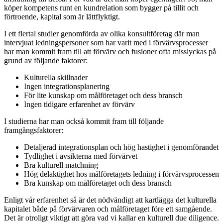
köper kompetens runt en kundrelation som bygger på tillit och
förtroende, kapital som är lättflyktigt.
I ett flertal studier genomförda av olika konsultföretag där man
intervjuat ledningspersoner som har varit med i förvärvsprocesser
har man kommit fram till att förvärv och fusioner ofta misslyckas på
grund av följande faktorer:
Kulturella skillnader
Ingen integrationsplanering
För lite kunskap om målföretaget och dess bransch
Ingen tidigare erfarenhet av förvärv
I studierna har man också kommit fram till följande
framgångsfaktorer:
Detaljerad integrationsplan och hög hastighet i genomförandet
Tydlighet i avsikterna med förvärvet
Bra kulturell matchning
Hög delaktighet hos målföretagets ledning i förvärvsprocessen
Bra kunskap om målföretaget och dess bransch
Enligt vår erfarenhet så är det nödvändigt att kartlägga det kulturella
kapitalet både på förvärvaren och målföretaget före ett samgående.
Det är otroligt viktigt att göra vad vi kallar en kulturell due diligence.