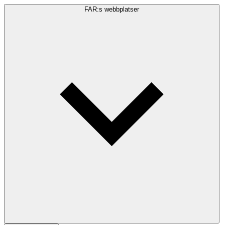
FAR:s webbplatser
Sökfråga
Sök