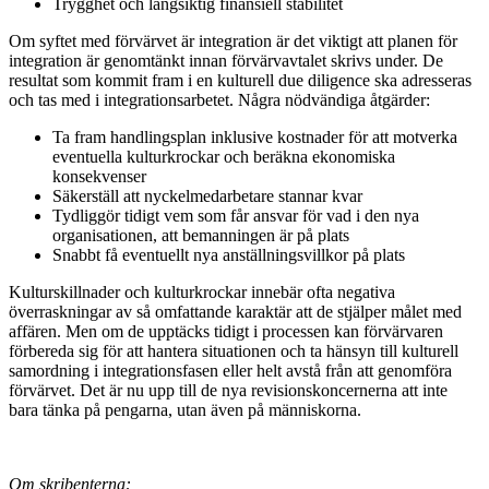
Trygghet och långsiktig finansiell stabilitet
Om syftet med förvärvet är integration är det viktigt att planen för
integration är genomtänkt innan förvärvavtalet skrivs under. De
resultat som kommit fram i en kulturell due diligence ska adresseras
och tas med i integrationsarbetet. Några nödvändiga åtgärder:
Ta fram handlingsplan inklusive kostnader för att motverka
eventuella kulturkrockar och beräkna ekonomiska
konsekvenser
Säkerställ att nyckelmedarbetare stannar kvar
Tydliggör tidigt vem som får ansvar för vad i den nya
organisationen, att bemanningen är på plats
Snabbt få eventuellt nya anställningsvillkor på plats
Kulturskillnader och kulturkrockar innebär ofta negativa
överraskningar av så omfattande karaktär att de stjälper målet med
affären. Men om de upptäcks tidigt i processen kan förvärvaren
förbereda sig för att hantera situationen och ta hänsyn till kulturell
samordning i integrationsfasen eller helt avstå från att genomföra
förvärvet. Det är nu upp till de nya revisionskoncernerna att inte
bara tänka på pengarna, utan även på människorna.
Om skribenterna: