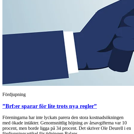
Fördjupning
”Brf:er sparar för lite trots nya regler”
Föreningarna har inte lyckats parera den stora kostnadsökningen
med ökade intäkter. Genomsnittlig höjning av årsavgifterna var 10
procent, men borde ligga på 34 procent. Det skriver Ole Deurell i en
fördjupningsartikel för tidningen Balans.