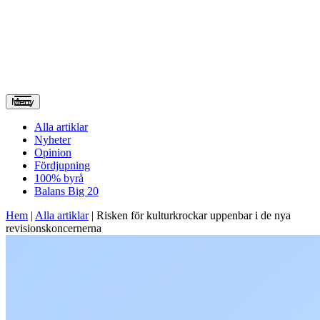
Meny
Alla artiklar
Nyheter
Opinion
Fördjupning
100% byrå
Balans Big 20
Hem
|
Alla artiklar
|
Risken för kulturkrockar uppenbar i de nya
revisionskoncernerna