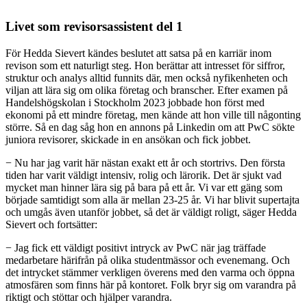
Livet som revisorsassistent del 1
För Hedda Sievert kändes beslutet att satsa på en karriär inom
revison som ett naturligt steg. Hon berättar att intresset för siffror,
struktur och analys alltid funnits där, men också nyfikenheten och
viljan att lära sig om olika företag och branscher. Efter examen på
Handelshögskolan i Stockholm 2023 jobbade hon först med
ekonomi på ett mindre företag, men kände att hon ville till någonting
större. Så en dag såg hon en annons på Linkedin om att PwC sökte
juniora revisorer, skickade in en ansökan och fick jobbet.
− Nu har jag varit här nästan exakt ett år och stortrivs. Den första
tiden har varit väldigt intensiv, rolig och lärorik. Det är sjukt vad
mycket man hinner lära sig på bara på ett år. Vi var ett gäng som
började samtidigt som alla är mellan 23-25 år. Vi har blivit supertajta
och umgås även utanför jobbet, så det är väldigt roligt, säger Hedda
Sievert och fortsätter:
− Jag fick ett väldigt positivt intryck av PwC när jag träffade
medarbetare härifrån på olika studentmässor och evenemang. Och
det intrycket stämmer verkligen överens med den varma och öppna
atmosfären som finns här på kontoret. Folk bryr sig om varandra på
riktigt och stöttar och hjälper varandra.