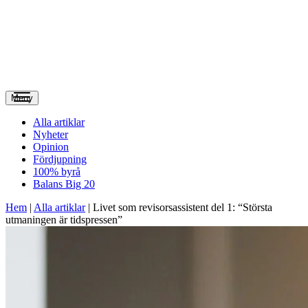
Meny
Alla artiklar
Nyheter
Opinion
Fördjupning
100% byrå
Balans Big 20
Hem
|
Alla artiklar
|
Livet som revisorsassistent del 1: “Största
utmaningen är tidspressen”