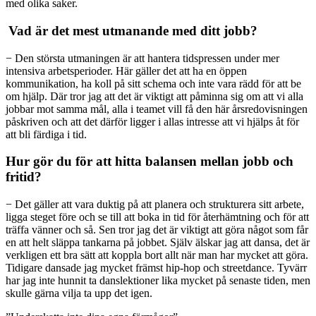
med olika saker.
Vad är det mest utmanande med ditt jobb?
− Den största utmaningen är att hantera tidspressen under mer
intensiva arbetsperioder. Här gäller det att ha en öppen
kommunikation, ha koll på sitt schema och inte vara rädd för att be
om hjälp. Där tror jag att det är viktigt att påminna sig om att vi alla
jobbar mot samma mål, alla i teamet vill få den här årsredovisningen
påskriven och att det därför ligger i allas intresse att vi hjälps åt för
att bli färdiga i tid.
Hur gör du för att hitta balansen mellan jobb och
fritid?
− Det gäller att vara duktig på att planera och strukturera sitt arbete,
ligga steget före och se till att boka in tid för återhämtning och för att
träffa vänner och så. Sen tror jag det är viktigt att göra något som får
en att helt släppa tankarna på jobbet. Själv älskar jag att dansa, det är
verkligen ett bra sätt att koppla bort allt när man har mycket att göra.
Tidigare dansade jag mycket främst hip-hop och streetdance. Tyvärr
har jag inte hunnit ta danslektioner
lika mycket på senaste tiden, men
skulle gärna vilja ta upp det igen.