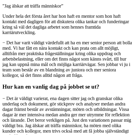
”Jag älskar att träffa människor”
Under hela det första året har hon haft en mentor som hon haft
kontakt med dagligen för att diskutera olika tankar och funderingar
kring så väl det dagliga arbetet som hennes framtida
karriärutveckling.
− Det har varit väldigt värdefullt att ha en mer senior person att bolla
med. Vi har fått en nära kontakt och kan prata om allt möjligt,
alltifrån mer praktiska frågeställningar kring olika uppdrag och
arbetsbelastning, eller om det finns något som känns svårt, till hur
jag kan uppnå mina mål och möjliga karriärvägar. Sen jobbar vi ju i
team som består av en blandning av juniora och mer seniora
kollegor, så det finns alltid någon att fråga.
Hur kan en vanlig dag på jobbet se ut?
− Det är väldigt varierat, ena dagen sitter jag och granskar olika
underlag och dokument, gör stickprov och analyser medan andra
dagar främst består av avstämningar, möten och utbildningar. Vissa
dagar är mer intensiva medan andra ger mer utrymme för reflektion
och lärande. Det beror verkligen på. Just den variationen passar mig
väldigt bra. Jag älskar att träffa människor, ha möten med olika
kunder och kollegor, men trivs också med att få jobba självständigt