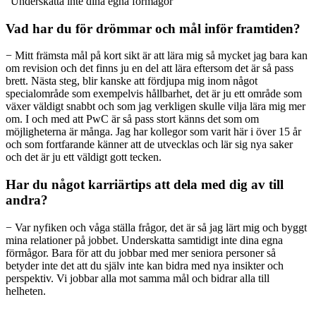
”Underskatta inte dina egna förmågor”
Vad har du för drömmar och mål inför framtiden?
− Mitt främsta mål på kort sikt är att lära mig så mycket jag bara kan
om revision och det finns ju en del att lära eftersom det är så pass
brett. Nästa steg, blir kanske att fördjupa mig inom något
specialområde som exempelvis hållbarhet, det är ju ett område som
växer väldigt snabbt och som jag verkligen skulle vilja lära mig mer
om. I och med att PwC är så pass stort känns det som om
möjligheterna är många. Jag har kollegor som varit här i över 15 år
och som fortfarande känner att de utvecklas och lär sig nya saker
och det är ju ett väldigt gott tecken.
Har du något karriärtips att dela med dig av till
andra?
− Var nyfiken och våga ställa frågor, det är så jag lärt mig och byggt
mina relationer på jobbet. Underskatta samtidigt inte dina egna
förmågor. Bara för att du jobbar med mer seniora personer så
betyder inte det att du själv inte kan bidra med nya insikter och
perspektiv. Vi jobbar alla mot samma mål och bidrar alla till
helheten.