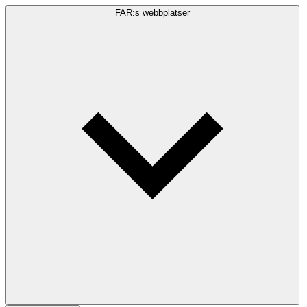
FAR:s webbplatser
Sökfråga
Sök