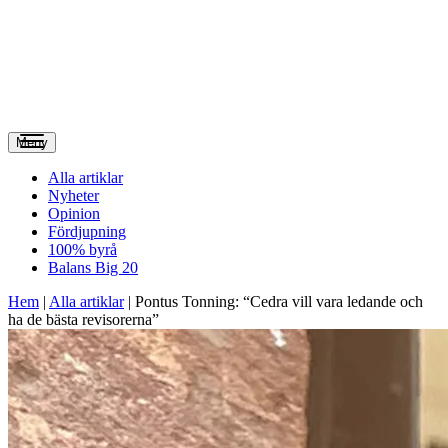
Meny
Alla artiklar
Nyheter
Opinion
Fördjupning
100% byrå
Balans Big 20
Hem
|
Alla artiklar
|
Pontus Tonning: “Cedra vill vara ledande och
ha de bästa revisorerna”