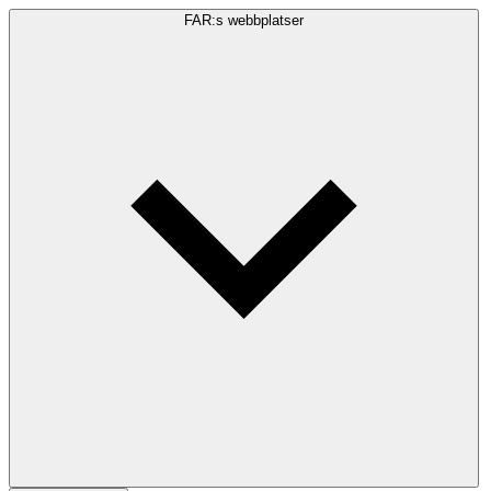
FAR:s webbplatser
Sökfråga
Sök