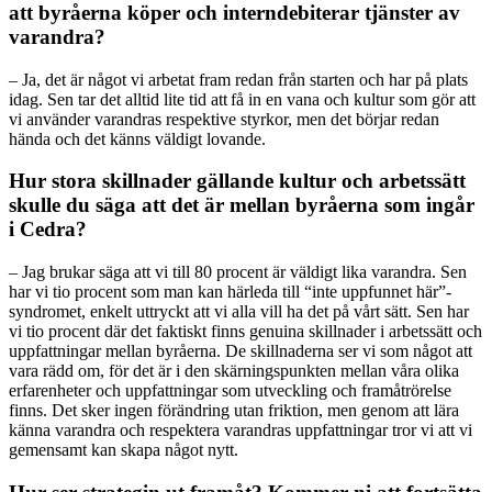
att byråerna köper och interndebiterar tjänster av
varandra?
– Ja, det är något vi arbetat fram redan från starten och har på plats
idag. Sen tar det alltid lite tid att få in en vana och kultur som gör att
vi använder varandras respektive styrkor, men det börjar redan
hända och det känns väldigt lovande.
Hur stora skillnader gällande kultur och arbetssätt
skulle du säga att det är mellan byråerna som ingår
i Cedra?
– Jag brukar säga att vi till 80 procent är väldigt lika varandra. Sen
har vi tio procent som man kan härleda till “inte uppfunnet här”-
syndromet, enkelt uttryckt att vi alla vill ha det på vårt sätt. Sen har
vi tio procent där det faktiskt finns genuina skillnader i arbetssätt och
uppfattningar mellan byråerna. De skillnaderna ser vi som något att
vara rädd om, för det är i den skärningspunkten mellan våra olika
erfarenheter och uppfattningar som utveckling och framåtrörelse
finns. Det sker ingen förändring utan friktion, men genom att lära
känna varandra och respektera varandras uppfattningar tror vi att vi
gemensamt kan skapa något nytt.