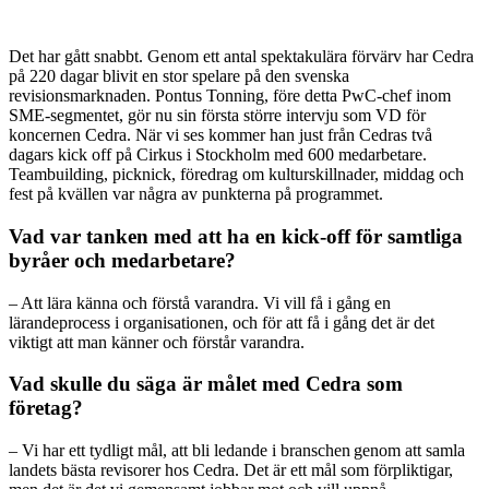
Det har gått snabbt. Genom ett antal spektakulära förvärv har Cedra
på 220 dagar blivit en stor spelare på den svenska
revisionsmarknaden. Pontus Tonning, före detta PwC-chef inom
SME-segmentet, gör nu sin första större intervju som VD för
koncernen Cedra. När vi ses kommer han just från Cedras två
dagars kick off på Cirkus i Stockholm med 600 medarbetare.
Teambuilding, picknick, föredrag om kulturskillnader, middag och
fest på kvällen var några av punkterna på programmet.
Vad var tanken med att ha en kick-off för samtliga
byråer och medarbetare?
– Att lära känna och förstå varandra. Vi vill få i gång en
lärandeprocess i organisationen, och för att få i gång det är det
viktigt att man känner och förstår varandra.
Vad skulle du säga är målet med Cedra som
företag?
– Vi har ett tydligt mål, att bli ledande i branschen genom att samla
landets bästa revisorer hos Cedra. Det är ett mål som förpliktigar,