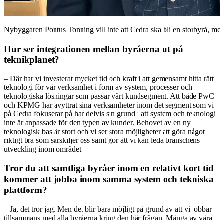
Nybyggaren Pontus Tonning vill inte att Cedra ska bli en storbyrå, me
Hur ser integrationen mellan byråerna ut på
teknikplanet?
– Där har vi investerat mycket tid och kraft i att gemensamt hitta rätt
teknologi för vår verksamhet i form av system, processer och
teknologiska lösningar som passar vårt kundsegment. Att både PwC
och KPMG har avyttrat sina verksamheter inom det segment som vi
på Cedra fokuserar på har delvis sin grund i att system och teknologi
inte är anpassade för den typen av kunder. Behovet av en ny
teknologisk bas är stort och vi ser stora möjligheter att göra något
riktigt bra som särskiljer oss samt gör att vi kan leda branschens
utveckling inom området.
Tror du att samtliga byråer inom en relativt kort tid
kommer att jobba inom samma system och tekniska
plattform?
– Ja, det tror jag. Men det blir bara möjligt på grund av att vi jobbar
tillsammans med alla byråerna kring den här frågan. Många av våra