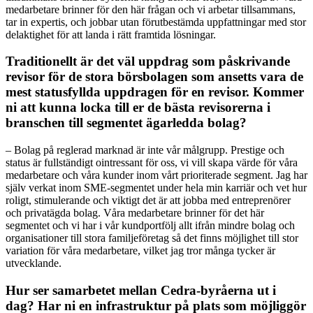
medarbetare brinner för den här frågan och vi arbetar tillsammans,
tar in expertis, och jobbar utan förutbestämda uppfattningar med stor
delaktighet för att landa i rätt framtida lösningar.
Traditionellt är det väl uppdrag som påskrivande
revisor för de stora börsbolagen som ansetts vara de
mest statusfyllda uppdragen för en revisor. Kommer
ni att kunna locka till er de bästa revisorerna i
branschen till segmentet ägarledda bolag?
– Bolag på reglerad marknad är inte vår målgrupp. Prestige och
status är fullständigt ointressant för oss, vi vill skapa värde för våra
medarbetare och våra kunder inom vårt prioriterade segment. Jag har
själv verkat inom SME-segmentet under hela min karriär och vet hur
roligt, stimulerande och viktigt det är att jobba med entreprenörer
och privatägda bolag. Våra medarbetare brinner för det här
segmentet och vi har i vår kundportfölj allt ifrån mindre bolag och
organisationer till stora familjeföretag så det finns möjlighet till stor
variation för våra medarbetare, vilket jag tror många tycker är
utvecklande.
Hur ser samarbetet mellan Cedra-byråerna ut i
dag? Har ni en infrastruktur på plats som möjliggör