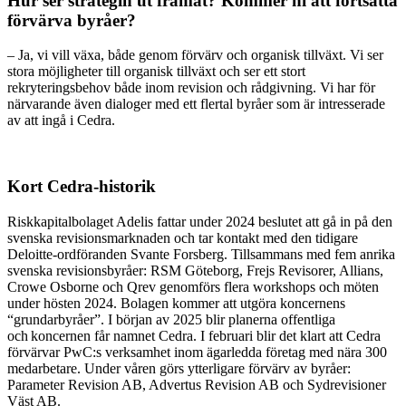
Hur ser strategin ut framåt? Kommer ni att fortsätta
förvärva byråer?
– Ja, vi vill växa, både genom förvärv och organisk tillväxt. Vi ser
stora möjligheter till organisk tillväxt och ser ett stort
rekryteringsbehov både inom revision och rådgivning. Vi har för
närvarande även dialoger med ett flertal byråer som är intresserade
av att ingå i Cedra.
Kort Cedra-historik
Riskkapitalbolaget Adelis fattar under 2024 beslutet att gå in på den
svenska revisionsmarknaden och tar kontakt med den tidigare
Deloitte-ordföranden Svante Forsberg. Tillsammans med fem anrika
svenska revisionsbyråer: RSM Göteborg, Frejs Revisorer, Allians,
Crowe Osborne och Qrev genomförs flera workshops och möten
under hösten 2024. Bolagen kommer att utgöra koncernens
“grundarbyråer”. I början av 2025 blir planerna offentliga
och koncernen får namnet Cedra. I februari blir det klart att Cedra
förvärvar PwC:s verksamhet inom ägarledda företag med nära 300
medarbetare. Under våren görs ytterligare förvärv av byråer:
Parameter Revision AB, Advertus Revision AB och Sydrevisioner
Väst AB.