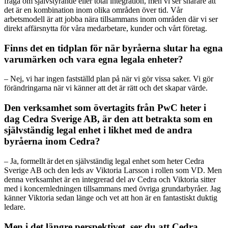
fråga om självstyrande eller total integration, men vi ser snarare att
det är en kombination inom olika områden över tid. Vår
arbetsmodell är att jobba nära tillsammans inom områden där vi ser
direkt affärsnytta för våra medarbetare, kunder och vårt företag.
Finns det en tidplan för när byråerna slutar ha egna
varumärken och vara egna legala enheter?
– Nej, vi har ingen fastställd plan på när vi gör vissa saker. Vi gör
förändringarna när vi känner att det är rätt och det skapar värde.
Den verksamhet som övertagits från PwC heter i
dag Cedra Sverige AB, är den att betrakta som en
självständig legal enhet i likhet med de andra
byråerna inom Cedra?
– Ja, formellt är det en självständig legal enhet som heter Cedra
Sverige AB och den leds av Viktoria Larsson i rollen som VD. Men
denna verksamhet är en integrerad del av Cedra och Viktoria sitter
med i koncernledningen tillsammans med övriga grundarbyråer. Jag
känner Viktoria sedan länge och vet att hon är en fantastiskt duktig
ledare.
Men i det längre perspektivet, ser du att Cedra