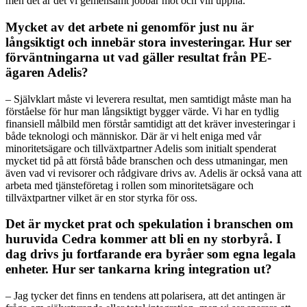
men det är det vi gemensamt jobbar mot och vill uppnå.
Mycket av det arbete ni genomför just nu är
långsiktigt och innebär stora investeringar. Hur ser
förväntningarna ut vad gäller resultat från PE-
ägaren Adelis?
– Självklart måste vi leverera resultat, men samtidigt måste man ha
förståelse för hur man långsiktigt bygger värde. Vi har en tydlig
finansiell målbild men förstår samtidigt att det kräver investeringar i
både teknologi och människor. Där är vi helt eniga med vår
minoritetsägare och tillväxtpartner Adelis som initialt spenderat
mycket tid på att förstå både branschen och dess utmaningar, men
även vad vi revisorer och rådgivare drivs av. Adelis är också vana att
arbeta med tjänsteföretag i rollen som minoritetsägare och
tillväxtpartner vilket är en stor styrka för oss.
Det är mycket prat och spekulation i branschen om
huruvida Cedra kommer att bli en ny storbyrå. I
dag drivs ju fortfarande era byråer som egna legala
enheter. Hur ser tankarna kring integration ut?
– Jag tycker det finns en tendens att polarisera, att det antingen är