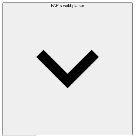
FAR:s webbplatser
Sökfråga
Sök