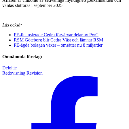
Affären är villkorad av sedvanliga myndighetsgodkännanden och
väntas slutföras i september 2025.
Läs också:
PE-finansierade Cedra förvärvar delar av PwC
RSM Göteborg blir Cedra Väst och lämnar RSM
PE-ägda bolagen växer – omsätter nu 8 miljarder
Omnämnda företag:
Deloitte
Redovisning
Revision