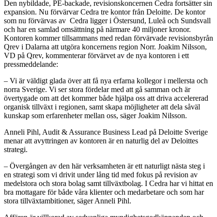
Den nybildade, PE-backade, revisionskoncernen Cedra fortsätter sin
expansion. Nu förvärvar Cedra tre kontor från Deloitte. De kontor
som nu förvärvas av Cedra ligger i Östersund, Luleå och Sundsvall
och har en samlad omsättning på närmare 40 miljoner kronor.
Kontoren kommer tillsammans med redan förvärvade revisionsbyrån
Qrev i Dalarna att utgöra koncernens region Norr. Joakim Nilsson,
VD på Qrev, kommenterar förvärvet av de nya kontoren i ett
pressmeddelande:
– Vi är väldigt glada över att få nya erfarna kollegor i mellersta och
norra Sverige. Vi ser stora fördelar med att gå samman och är
övertygade om att det kommer både hjälpa oss att driva accelererad
organisk tillväxt i regionen, samt skapa möjligheter att dela såväl
kunskap som erfarenheter mellan oss, säger Joakim Nilsson.
Anneli Pihl, Audit & Assurance Business Lead på Deloitte Sverige
menar att avyttringen av kontoren är en naturlig del av Deloittes
strategi.
– Övergången av den här verksamheten är ett naturligt nästa steg i
en strategi som vi drivit under lång tid med fokus på revision av
medelstora och stora bolag samt tillväxtbolag. I Cedra har vi hittat en
bra mottagare för både våra klienter och medarbetare och som har
stora tillväxtambitioner, säger Anneli Pihl.