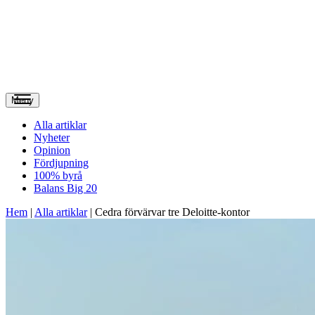
Meny
Alla artiklar
Nyheter
Opinion
Fördjupning
100% byrå
Balans Big 20
Hem
|
Alla artiklar
|
Cedra förvärvar tre Deloitte-kontor