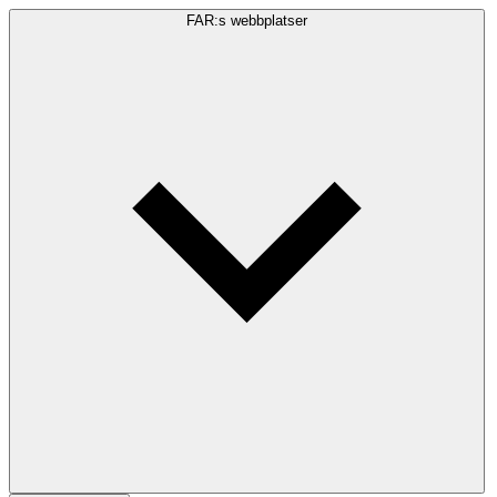
FAR:s webbplatser
Sökfråga
Sök