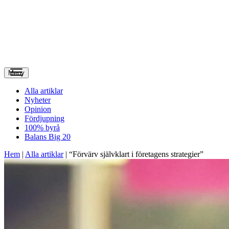
Meny
Alla artiklar
Nyheter
Opinion
Fördjupning
100% byrå
Balans Big 20
Hem
|
Alla artiklar
|
“Förvärv självklart i företagens strategier”