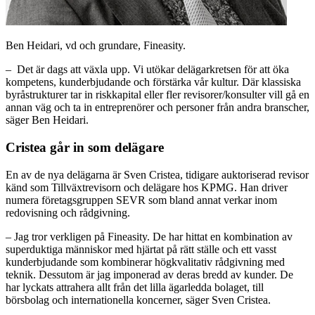
Ben Heidari, vd och grundare, Fineasity.
– Det är dags att växla upp. Vi utökar delägarkretsen för att öka
kompetens, kunderbjudande och förstärka vår kultur. Där klassiska
byråstrukturer tar in riskkapital eller fler revisorer/konsulter vill gå en
annan väg och ta in entreprenörer och personer från andra branscher,
säger Ben Heidari.
Cristea går in som delägare
En av de nya delägarna är Sven Cristea, tidigare auktoriserad revisor
känd som Tillväxtrevisorn och delägare hos KPMG. Han driver
numera företagsgruppen SEVR som bland annat verkar inom
redovisning och rådgivning.
– Jag tror verkligen på Fineasity. De har hittat en kombination av
superduktiga människor med hjärtat på rätt ställe och ett vasst
kunderbjudande som kombinerar högkvalitativ rådgivning med
teknik. Dessutom är jag imponerad av deras bredd av kunder. De
har lyckats attrahera allt från det lilla ägarledda bolaget, till
börsbolag och internationella koncerner, säger Sven Cristea.