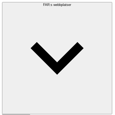
FAR:s webbplatser
Sökfråga
Sök