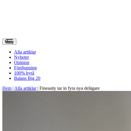
Meny
Alla artiklar
Nyheter
Opinion
Fördjupning
100% byrå
Balans Big 20
Hem
|
Alla artiklar
|
Fineasity tar in fyra nya delägare