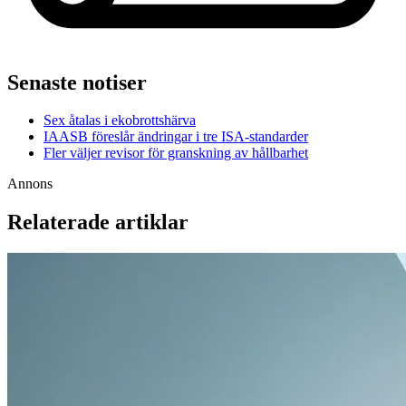
Senaste notiser
Sex åtalas i ekobrottshärva
IAASB föreslår ändringar i tre ISA-standarder
Fler väljer revisor för granskning av hållbarhet
Annons
Relaterade artiklar