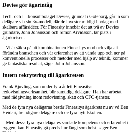
Devies gör ägarintåg
Tech‑ och IT‑konsultbolaget Devies, grundat i Göteborg, går in som
delägare via sin 3x‑modell, där de investerar tidigt i bolag med
skalbara affärsidéer. För Fineasity innebär det att två av Devies
grundare, John Johansson och Simon Arvidsson, tar plats i
ägarkretsen.
– Vi är säkra på att kombinationen Fineasitys mod och vilja att
förändra branschen och vår erfarenhet av att vända upp och ner på
konventionella processer och metoder med hjälp av teknik, kommer
ge fantastiska resultat, säger John Johansson.
Intern rekrytering till ägarkretsen
Frank Bjuvling, som under fyra år lett Fineasitys
redovisningsverksamhet, blir samtidigt delägare. Han har arbetat
med rådgivning inom redovisning, skatt och CFO‑tjänster.
Med de fyra nya delägarna består Fineasitys ägarkrets nu av vd Ben
Heidari, tre tidigare delägare och de fyra nytillskotten.
– Med dessa fyra nya delägares samlade kompetens och erfarenhet i
ryggen, kan Fineasity gå precis hur långt som helst, säger Ben