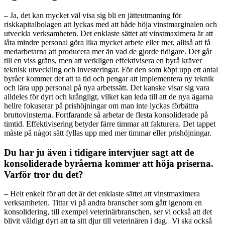
– Ja, det kan mycket väl visa sig bli en jätteutmaning för
riskkapitalbolagen att lyckas med att både höja vinstmarginalen och
utveckla verksamheten. Det enklaste sättet att vinstmaximera är att
låta mindre personal göra lika mycket arbete eller mer, alltså att få
medarbetarna att producera mer än vad de gjorde tidigare. Det går
till en viss gräns, men att verkligen effektivisera en byrå kräver
teknisk utveckling och investeringar. För den som köpt upp ett antal
byråer kommer det att ta tid och pengar att implementera ny teknik
och lära upp personal på nya arbetssätt. Det kanske visar sig vara
alldeles för dyrt och krångligt, vilket kan leda till att de nya ägarna
hellre fokuserar på prishöjningar om man inte lyckas förbättra
bruttovinsterna. Fortfarande så arbetar de flesta konsoliderade på
timtid. Effektivisering betyder färre timmar att fakturera. Det tappet
måste på något sätt fyllas upp med mer timmar eller prishöjningar.
Du har ju även i tidigare intervjuer sagt att de
konsoliderade byråerna kommer att höja priserna.
Varför tror du det?
– Helt enkelt för att det är det enklaste sättet att vinstmaximera
verksamheten. Tittar vi på andra branscher som gått igenom en
konsolidering, till exempel veterinärbranschen, ser vi också att det
blivit väldigt dyrt att ta sitt djur till veterinären i dag. Vi ska också