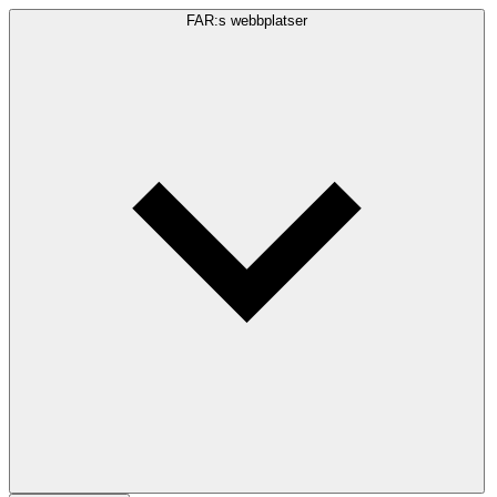
FAR:s webbplatser
Sökfråga
Sök