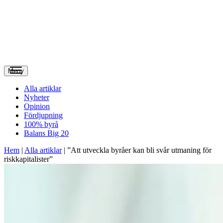
Meny
Alla artiklar
Nyheter
Opinion
Fördjupning
100% byrå
Balans Big 20
Hem
|
Alla artiklar
|
”Att utveckla byråer kan bli svår utmaning för
riskkapitalister”