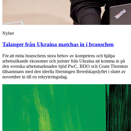
Nyhet
Talanger från Ukraina matchas in i branschen
För att möta branschens stora behov av kompetens och hjälpa
arbetssökande ekonomer och jurister från Ukraina att komma in på
den svenska arbetsmarknaden bjöd PwC, BDO och Grant Thornton
tillsammans med den ideella föreningen Beredskapslyftet i slutet av
november in till en rekryteringsdag.