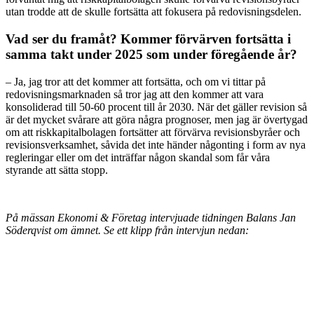
utan trodde att de skulle fortsätta att fokusera på redovisningsdelen.
Vad ser du framåt? Kommer förvärven fortsätta i
samma takt under 2025 som under föregående år?
– Ja, jag tror att det kommer att fortsätta, och om vi tittar på
redovisningsmarknaden så tror jag att den kommer att vara
konsoliderad till 50-60 procent till år 2030. När det gäller revision så
är det mycket svårare att göra några prognoser, men jag är övertygad
om att riskkapitalbolagen fortsätter att förvärva revisionsbyråer och
revisionsverksamhet, såvida det inte händer någonting i form av nya
regleringar eller om det inträffar någon skandal som får våra
styrande att sätta stopp.
På mässan Ekonomi & Företag intervjuade tidningen Balans Jan
Söderqvist om ämnet. Se ett klipp från intervjun nedan: