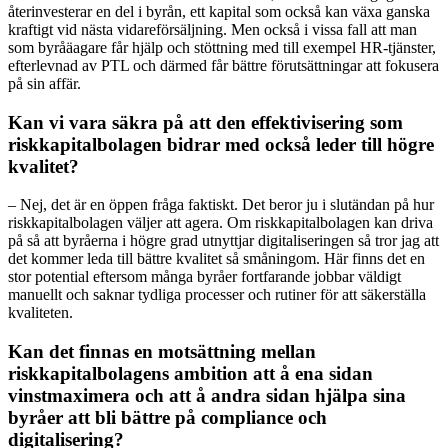
återinvesterar en del i byrån, ett kapital som också kan växa ganska
kraftigt vid nästa vidareförsäljning. Men också i vissa fall att man
som byråäagare får hjälp och stöttning med till exempel HR-tjänster,
efterlevnad av PTL och därmed får bättre förutsättningar att fokusera
på sin affär.
Kan vi vara säkra på att den effektivisering som
riskkapitalbolagen bidrar med också leder till högre
kvalitet?
– Nej, det är en öppen fråga faktiskt. Det beror ju i slutändan på hur
riskkapitalbolagen väljer att agera. Om riskkapitalbolagen kan driva
på så att byråerna i högre grad utnyttjar digitaliseringen så tror jag att
det kommer leda till bättre kvalitet så småningom. Här finns det en
stor potential eftersom många byråer fortfarande jobbar väldigt
manuellt och saknar tydliga processer och rutiner för att säkerställa
kvaliteten.
Kan det finnas en motsättning mellan
riskkapitalbolagens ambition att å ena sidan
vinstmaximera och att å andra sidan hjälpa sina
byråer att bli bättre på compliance och
digitalisering?