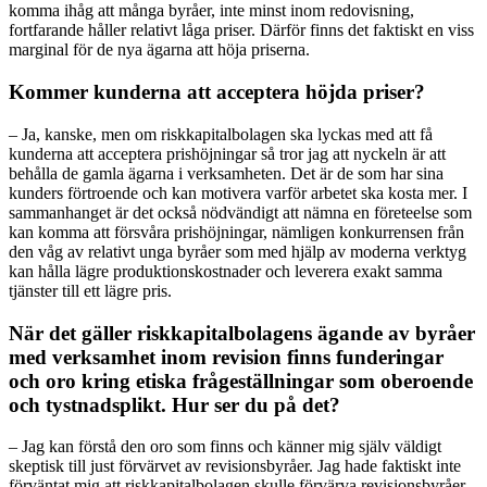
komma ihåg att många byråer, inte minst inom redovisning,
fortfarande håller relativt låga priser. Därför finns det faktiskt en viss
marginal för de nya ägarna att höja priserna.
Kommer kunderna att acceptera höjda priser?
– Ja, kanske, men om riskkapitalbolagen ska lyckas med att få
kunderna att acceptera prishöjningar så tror jag att nyckeln är att
behålla de gamla ägarna i verksamheten. Det är de som har sina
kunders förtroende och kan motivera varför arbetet ska kosta mer. I
sammanhanget är det också nödvändigt att nämna en företeelse som
kan komma att försvåra prishöjningar, nämligen konkurrensen från
den våg av relativt unga byråer som med hjälp av moderna verktyg
kan hålla lägre produktionskostnader och leverera exakt samma
tjänster till ett lägre pris.
När det gäller riskkapitalbolagens ägande av byråer
med verksamhet inom revision finns funderingar
och oro kring etiska frågeställningar som oberoende
och tystnadsplikt. Hur ser du på det?
– Jag kan förstå den oro som finns och känner mig själv väldigt
skeptisk till just förvärvet av revisionsbyråer. Jag hade faktiskt inte
förväntat mig att riskkapitalbolagen skulle förvärva revisionsbyråer