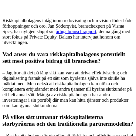
Riskkapitalbolagens intåg inom redovisning och revision föder både
förhoppningar och oro. Jan Söderqvist, branschexpert på Visma
Spcs, har nyligen släppt sin
årliga branschrapport
, denna gång med
stort fokus på Private Equity. Balans har intervjuat honom om
utvecklingen.
Vad anser du vara riskkapitalbolagens potentiellt
sett mest positiva bidrag till branschen?
– Jag tror att det på lång sikt kan vara att driva effektivisering och
digitalisering framåt på ett sätt som byråerna själva inte skulle ha
mäktat med. Men också att riskkapitalbolagen kan utöka och
komplettera erbjudandet med andra tjänster till byråns slutkunder på
ett helt annat sätt. Många av riskkapitabolagen har andra
investeringar i sin portfölj där man kan hitta tjänster och produkter
som kan gynna slutkunderna.
På vilket sätt utmanar riskkapitalisterna
storbyråerna och den traditionella partnermodellen?
– Riskkapitalbolagen är ute efter att förbättra och effektivisera en hel