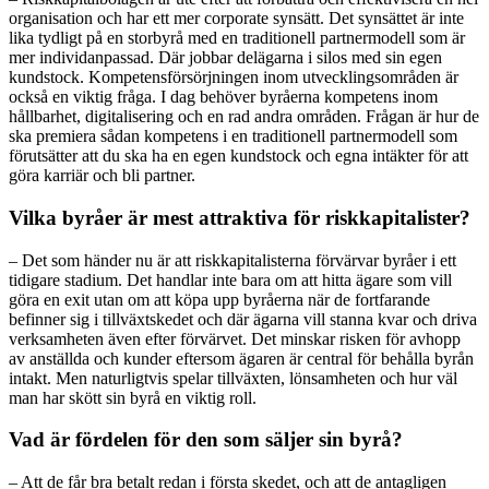
organisation och har ett mer corporate synsätt. Det synsättet är inte
lika tydligt på en storbyrå med en traditionell partnermodell som är
mer individanpassad. Där jobbar delägarna i silos med sin egen
kundstock. Kompetensförsörjningen inom utvecklingsområden är
också en viktig fråga. I dag behöver byråerna kompetens inom
hållbarhet, digitalisering och en rad andra områden. Frågan är hur de
ska premiera sådan kompetens i en traditionell partnermodell som
förutsätter att du ska ha en egen kundstock och egna intäkter för att
göra karriär och bli partner.
Vilka byråer är mest attraktiva för riskkapitalister?
– Det som händer nu är att riskkapitalisterna förvärvar byråer i ett
tidigare stadium. Det handlar inte bara om att hitta ägare som vill
göra en exit utan om att köpa upp byråerna när de fortfarande
befinner sig i tillväxtskedet och där ägarna vill stanna kvar och driva
verksamheten även efter förvärvet. Det minskar risken för avhopp
av anställda och kunder eftersom ägaren är central för behålla byrån
intakt. Men naturligtvis spelar tillväxten, lönsamheten och hur väl
man har skött sin byrå en viktig roll.
Vad är fördelen för den som säljer sin byrå?
– Att de får bra betalt redan i första skedet, och att de antagligen