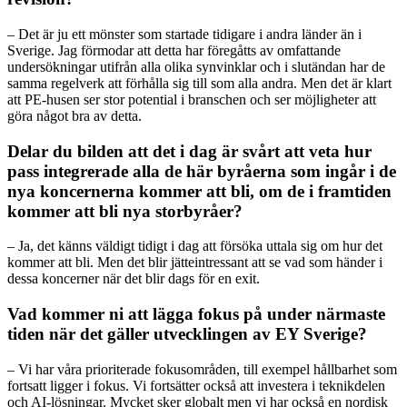
– Det är ju ett mönster som startade tidigare i andra länder än i
Sverige. Jag förmodar att detta har föregåtts av omfattande
undersökningar utifrån alla olika synvinklar och i slutändan har de
samma regelverk att förhålla sig till som alla andra. Men det är klart
att PE-husen ser stor potential i branschen och ser möjligheter att
göra något bra av detta.
Delar du bilden att det i dag är svårt att veta hur
pass integrerade alla de här byråerna som ingår i de
nya koncernerna kommer att bli, om de i framtiden
kommer att bli nya storbyråer?
– Ja, det känns väldigt tidigt i dag att försöka uttala sig om hur det
kommer att bli. Men det blir jätteintressant att se vad som händer i
dessa koncerner när det blir dags för en exit.
Vad kommer ni att lägga fokus på under närmaste
tiden när det gäller utvecklingen av EY Sverige?
– Vi har våra prioriterade fokusområden, till exempel hållbarhet som
fortsatt ligger i fokus. Vi fortsätter också att investera i teknikdelen
och AI-lösningar. Mycket sker globalt men vi har också en nordisk