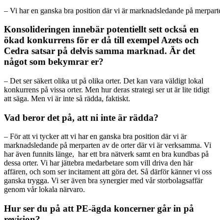
– Vi har en ganska bra position där vi är marknadsledande på merparte
Konsolideringen innebär potentiellt sett också en
ökad konkurrens för er då till exempel Azets och
Cedra satsar på delvis samma marknad. Är det
något som bekymrar er?
– Det ser säkert olika ut på olika orter. Det kan vara väldigt lokal
konkurrens på vissa orter. Men hur deras strategi ser ut är lite tidigt
att säga. Men vi är inte så rädda, faktiskt.
Vad beror det på, att ni inte är rädda?
– För att vi tycker att vi har en ganska bra position där vi är
marknadsledande på merparten av de orter där vi är verksamma. Vi
har även funnits länge, har ett bra nätverk samt en bra kundbas på
dessa orter. Vi har jättebra medarbetare som vill driva den här
affären, och som ser incitament att göra det. Så därför känner vi oss
ganska trygga. Vi ser även bra synergier med vår storbolagsaffär
genom vår lokala närvaro.
Hur ser du på att PE-ägda koncerner går in på
revision?