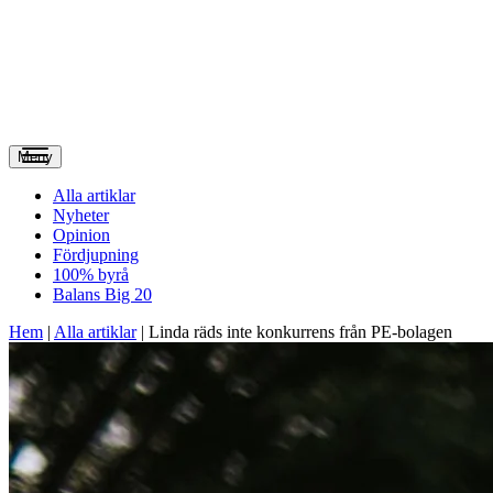
Meny
Alla artiklar
Nyheter
Opinion
Fördjupning
100% byrå
Balans Big 20
Hem
|
Alla artiklar
|
Linda räds inte konkurrens från PE-bolagen