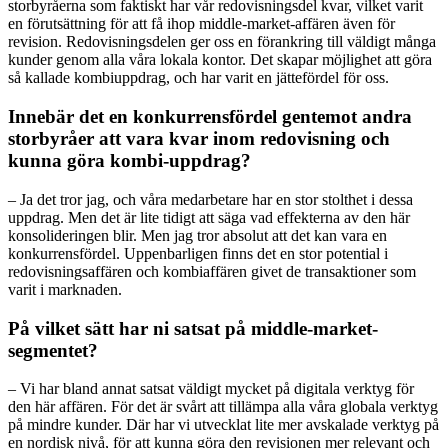
storbyråerna som faktiskt har vår redovisningsdel kvar, vilket varit
en förutsättning för att få ihop middle-market-affären även för
revision. Redovisningsdelen ger oss en förankring till väldigt många
kunder genom alla våra lokala kontor. Det skapar möjlighet att göra
så kallade kombiuppdrag, och har varit en jättefördel för oss.
Innebär det en konkurrensfördel gentemot andra
storbyråer att vara kvar inom redovisning och
kunna göra kombi-uppdrag?
– Ja det tror jag, och våra medarbetare har en stor stolthet i dessa
uppdrag. Men det är lite tidigt att säga vad effekterna av den här
konsolideringen blir. Men jag tror absolut att det kan vara en
konkurrensfördel. Uppenbarligen finns det en stor potential i
redovisningsaffären och kombiaffären givet de transaktioner som
varit i marknaden.
På vilket sätt har ni satsat på middle-market-
segmentet?
– Vi har bland annat satsat väldigt mycket på digitala verktyg för
den här affären. För det är svårt att tillämpa alla våra globala verktyg
på mindre kunder. Där har vi utvecklat lite mer avskalade verktyg på
en nordisk nivå, för att kunna göra den revisionen mer relevant och