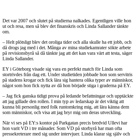
Det var 2007 och slutet på studierna nalkades. Egentligen ville hon
ut och resa, men så blev det finanskris och Linda Sallander tänkte
om.
– Helt plötsligt blev det oroliga tider och alla skulle ha ett jobb, och
då drogs jag med i det. Många av mina studiekamrater sökte arbete
på revisionsbyrå så då tänkte jag att det kan vara värt att testa, säger
Linda Sallander.
EY i Göteborg visade sig vara en perfekt match för Linda som
stortrivdes från dag ett. Under studietiden jobbade hon som servitris
på stadens krogar och fick lära sig hantera olika typer av människor,
något som hon fick nytta av då hon började stiga i graderna på EY.
– Jag fick ganska tidigt prova på ledande befattningar och upptäckte
att jag gillade den rollen. I min typ av ledarskap är det viktig att
kunna bli personlig med folk runtomkring mig, att lära känna dem
som människor, och visa att jag bryr mig om deras utveckling.
När vi ses på EY:s kontor på Parkgatan precis bredvid Ullevi har
hon varit VD i tre månader. Som VD på storbyrå har man ofta
pressekreterare med sig under intervjuer. Linda klarar sig själv och