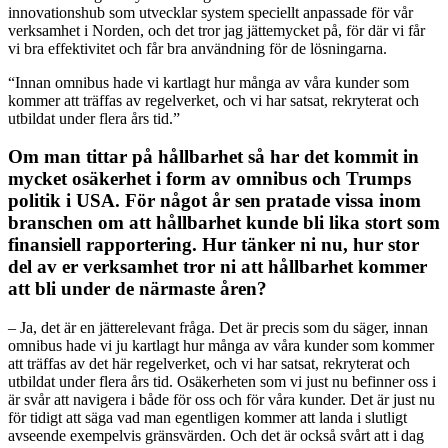
innovationshub som utvecklar system speciellt anpassade för vår
verksamhet i Norden, och det tror jag jättemycket på, för där vi får
vi bra effektivitet och får bra användning för de lösningarna.
“Innan omnibus hade vi kartlagt hur många av våra kunder som
kommer att träffas av regelverket, och vi har satsat, rekryterat och
utbildat under flera års tid.”
Om man tittar på hållbarhet så har det kommit in
mycket osäkerhet i form av omnibus och Trumps
politik i USA. För något år sen pratade vissa inom
branschen om att hållbarhet kunde bli lika stort som
finansiell rapportering. Hur tänker ni nu, hur stor
del av er verksamhet tror ni att hållbarhet kommer
att bli under de närmaste åren?
– Ja, det är en jätterelevant fråga. Det är precis som du säger, innan
omnibus hade vi ju kartlagt hur många av våra kunder som kommer
att träffas av det här regelverket, och vi har satsat, rekryterat och
utbildat under flera års tid. Osäkerheten som vi just nu befinner oss i
är svår att navigera i både för oss och för våra kunder. Det är just nu
för tidigt att säga vad man egentligen kommer att landa i slutligt
avseende exempelvis gränsvärden. Och det är också svårt att i dag