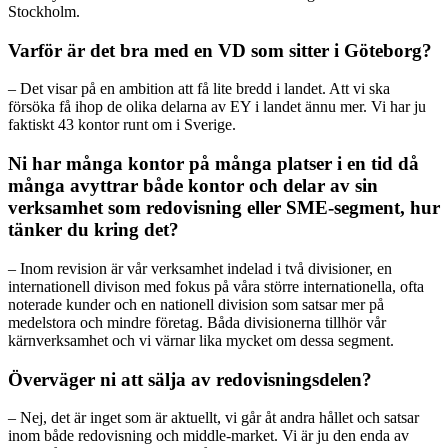
Stockholm.
Varför är det bra med en VD som sitter i Göteborg?
– Det visar på en ambition att få lite bredd i landet. Att vi ska
försöka få ihop de olika delarna av EY i landet ännu mer. Vi har ju
faktiskt 43 kontor runt om i Sverige.
Ni har många kontor på många platser i en tid då
många avyttrar både kontor och delar av sin
verksamhet som redovisning eller SME-segment, hur
tänker du kring det?
– Inom revision är vår verksamhet indelad i två divisioner, en
internationell divison med fokus på våra större internationella, ofta
noterade kunder och en nationell division som satsar mer på
medelstora och mindre företag. Båda divisionerna tillhör vår
kärnverksamhet och vi värnar lika mycket om dessa segment.
Överväger ni att sälja av redovisningsdelen?
– Nej, det är inget som är aktuellt, vi går åt andra hållet och satsar
inom både redovisning och middle-market. Vi är ju den enda av