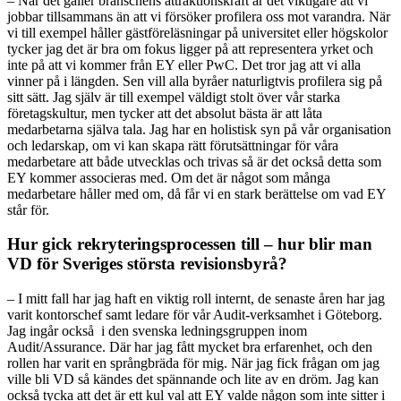
– När det gäller branschens attraktionskraft är det viktigare att vi
jobbar tillsammans än att vi försöker profilera oss mot varandra. När
vi till exempel håller gästföreläsningar på universitet eller högskolor
tycker jag det är bra om fokus ligger på att representera yrket och
inte på att vi kommer från EY eller PwC. Det tror jag att vi alla
vinner på i längden. Sen vill alla byråer naturligtvis profilera sig på
sitt sätt. Jag själv är till exempel väldigt stolt över vår starka
företagskultur, men tycker att det absolut bästa är att låta
medarbetarna själva tala. Jag har en holistisk syn på vår organisation
och ledarskap, om vi kan skapa rätt förutsättningar för våra
medarbetare att både utvecklas och trivas så är det också detta som
EY kommer associeras med. Om det är något som många
medarbetare håller med om, då får vi en stark berättelse om vad EY
står för.
Hur gick rekryteringsprocessen till – hur blir man
VD för Sveriges största revisionsbyrå?
– I mitt fall har jag haft en viktig roll internt, de senaste åren har jag
varit kontorschef samt ledare för vår Audit-verksamhet i Göteborg.
Jag ingår också i den svenska ledningsgruppen inom
Audit/Assurance. Där har jag fått mycket bra erfarenhet, och den
rollen har varit en språngbräda för mig. När jag fick frågan om jag
ville bli VD så kändes det spännande och lite av en dröm. Jag kan
också tycka att det är ett kul val att EY valde någon som inte sitter i