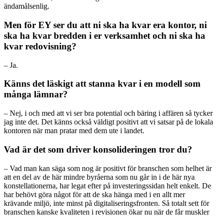
ändamålsenlig.
Men för EY ser du att ni ska ha kvar era kontor, ni
ska ha kvar bredden i er verksamhet och ni ska ha
kvar redovisning?
– Ja.
Känns det läskigt att stanna kvar i en modell som
många lämnar?
– Nej, i och med att vi ser bra potential och bäring i affären så tycker
jag inte det. Det känns också väldigt positivt att vi satsar på de lokala
kontoren när man pratar med dem ute i landet.
Vad är det som driver konsolideringen tror du?
– Vad man kan säga som nog är positivt för branschen som helhet är
att en del av de här mindre byråerna som nu går in i de här nya
konstellationerna, har legat efter på investeringssidan helt enkelt. De
har behövt göra något för att de ska hänga med i en allt mer
krävande miljö, inte minst på digitaliseringsfronten. Så totalt sett för
branschen kanske kvaliteten i revisionen ökar nu när de får muskler