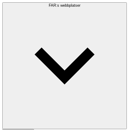
FAR:s webbplatser
Sökfråga
Sök