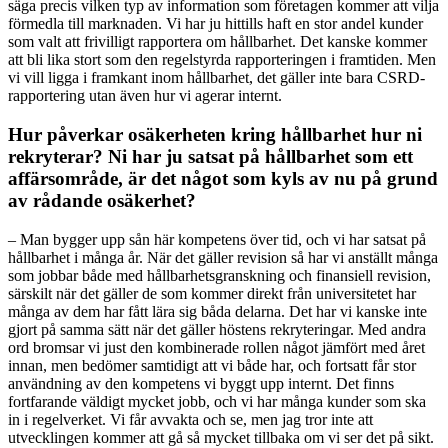
säga precis vilken typ av information som företagen kommer att vilja
förmedla till marknaden. Vi har ju hittills haft en stor andel kunder
som valt att frivilligt rapportera om hållbarhet. Det kanske kommer
att bli lika stort som den regelstyrda rapporteringen i framtiden. Men
vi vill ligga i framkant inom hållbarhet, det gäller inte bara CSRD-
rapportering utan även hur vi agerar internt.
Hur påverkar osäkerheten kring hållbarhet hur ni
rekryterar? Ni har ju satsat på hållbarhet som ett
affärsområde, är det något som kyls av nu på grund
av rådande osäkerhet?
– Man bygger upp sån här kompetens över tid, och vi har satsat på
hållbarhet i många år. När det gäller revision så har vi anställt många
som jobbar både med hållbarhetsgranskning och finansiell revision,
särskilt när det gäller de som kommer direkt från universitetet har
många av dem har fått lära sig båda delarna. Det har vi kanske inte
gjort på samma sätt när det gäller höstens rekryteringar. Med andra
ord bromsar vi just den kombinerade rollen något jämfört med året
innan, men bedömer samtidigt att vi både har, och fortsatt får stor
användning av den kompetens vi byggt upp internt. Det finns
fortfarande väldigt mycket jobb, och vi har många kunder som ska
in i regelverket. Vi får avvakta och se, men jag tror inte att
utvecklingen kommer att gå så mycket tillbaka om vi ser det på sikt.