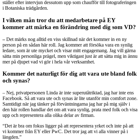
ställer efter intervjun dessutom upp som chaufför till fotograferingen
i Botaniska trädgården.
I vilken mån tror du att medarbetare på EY
kommer att märka en förändring med dig som VD?
–
Det märks nog alltid en viss skillnad när det kommer in en ny
person på en sådan här roll. Jag kommer att försöka vara en synlig
ledare, som är ute mycket och visar mitt engagemang. Jag vill gärna
sätta min personliga prägel, men viktigast just är att sätta mig in ännu
mer på djupet vad vi gör i hela vår verksamhet.
Kommer det naturligt för dig att vara ute bland folk
och synas?
– Nej, privatpersonen Linda är inte superutåtriktad, jag har inte ens
Facebook. Så att vara ute och synas är lite utanför min comfort zone.
Samtidigt när jag tänker på förväntningarna jag har på mig själv i
den här rollen handlar det om att vara synlig, prata med folk och visa
upp och representera alla olika delar av firman.
“Det är bra om fokus ligger på att representera yrket och inte på att
vi kommer från EY eller PwC. Det tror jag att vi alla vinner på i
längden.”