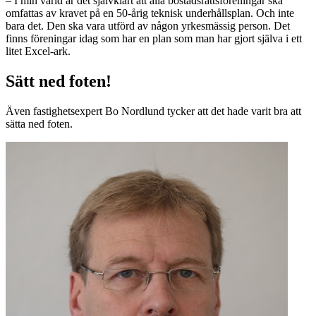
– I min värld är det självklart att alla bostadsrättsföreningar ska
omfattas av kravet på en 50-årig teknisk underhållsplan. Och inte
bara det. Den ska vara utförd av någon yrkesmässig person. Det
finns föreningar idag som har en plan som man har gjort själva i ett
litet Excel-ark.
Sätt ned foten!
Även fastighetsexpert Bo Nordlund tycker att det hade varit bra att
sätta ned foten.