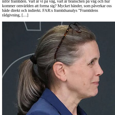
inför framtiden. Vart är vi på väg, vart är branschen på väg och hur
kommer omvärlden att forma sig? Mycket händer, som påverkar oss
både direkt och indirekt. FAR:s framtidsanalys ”Framtidens
rådgivning, […]