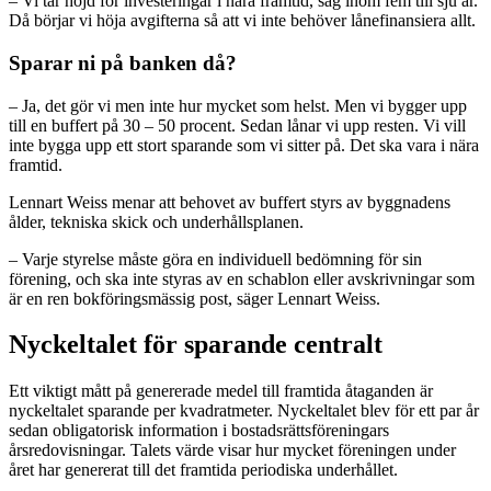
– Vi tar höjd för investeringar i nära framtid, säg inom fem till sju år.
Då börjar vi höja avgifterna så att vi inte behöver lånefinansiera allt.
Sparar ni på banken då?
– Ja, det gör vi men inte hur mycket som helst. Men vi bygger upp
till en buffert på 30 – 50 procent. Sedan lånar vi upp resten. Vi vill
inte bygga upp ett stort sparande som vi sitter på. Det ska vara i nära
framtid.
Lennart Weiss menar att behovet av buffert styrs av byggnadens
ålder, tekniska skick och underhållsplanen.
– Varje styrelse måste göra en individuell bedömning för sin
förening, och ska inte styras av en schablon eller avskrivningar som
är en ren bokföringsmässig post, säger Lennart Weiss.
Nyckeltalet för sparande centralt
Ett viktigt mått på genererade medel till framtida åtaganden är
nyckeltalet sparande per kvadratmeter. Nyckeltalet blev för ett par år
sedan obligatorisk information i bostadsrättsföreningars
årsredovisningar. Talets värde visar hur mycket föreningen under
året har genererat till det framtida periodiska underhållet.