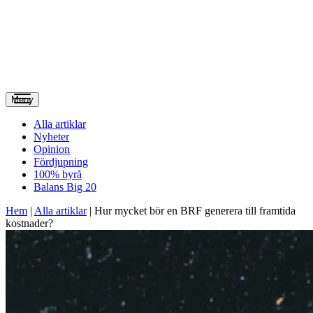
Meny
Alla artiklar
Nyheter
Opinion
Fördjupning
100% byrå
Balans Big 20
Hem
|
Alla artiklar
|
Hur mycket bör en BRF generera till framtida
kostnader?