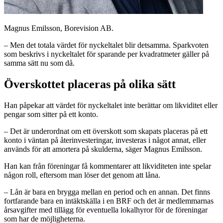
Magnus Emilsson, Borevision AB.
– Men det totala värdet för nyckeltalet blir detsamma. Sparkvoten
som beskrivs i nyckeltalet för sparande per kvadratmeter gäller på
samma sätt nu som då.
Överskottet placeras på olika sätt
Han påpekar att värdet för nyckeltalet inte berättar om likviditet eller
pengar som sitter på ett konto.
– Det är underordnat om ett överskott som skapats placeras på ett
konto i väntan på återinvesteringar, investeras i något annat, eller
används för att amortera på skulderna, säger Magnus Emilsson.
Han kan från föreningar få kommentarer att likviditeten inte spelar
någon roll, eftersom man löser det genom att låna.
– Lån är bara en brygga mellan en period och en annan. Det finns
fortfarande bara en intäktskälla i en BRF och det är medlemmarnas
årsavgifter med tillägg för eventuella lokalhyror för de föreningar
som har de möjligheterna.