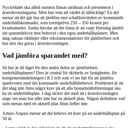
Nyckeltalet ska alltså numera finnas uträknat och presenterat i
årsredovisningarna. Men hur veta att värdet är tillräckligt? En del
menar att det går bra att jämföra mot schablonvärden av kommande
underhållskostnader, som exempelvis 250 – 350 kronor per
kvadratmeter. Andra hävdar att det bästa är att varje förening jämför
sin sparandekvot mot behovet i den egna underhållsplanen. Men
idag saknas riktlinjer eller rekommendationer för jämförelsen och
hur den ska göras i årsredovisningen.
Vad jämföra sparandet med?
Så hur är då läget för den andra delen av jämförelsen,
underhållsplanen? Den är central för skötseln av fastigheten, för
komponentindelningen i K3 och som vi ser här för att jämföra
sparkvoten med det kommande underhållsbehovet. Problemet är att
det idag inte finns något krav på att alla bostadsrättsföreningar ska
ha en underhållsplan. I dag räcker det med att i årsredovisningen
ange om man har eller inte har en aktuell plan. Någon definition vad
som menas med en aktuell plan finns heller inte.
Arturo Arques menar att det behövs ett krav på en underhållsplan på
50 år.