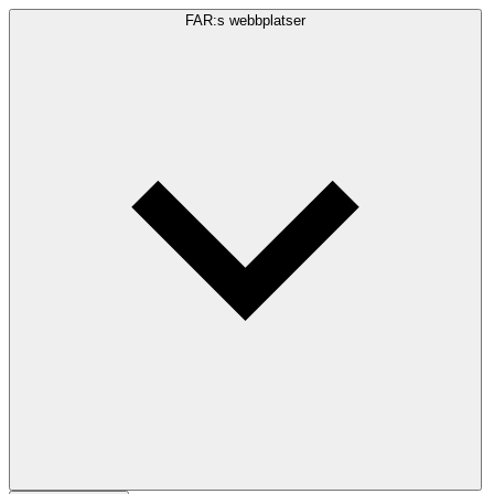
FAR:s webbplatser
Sökfråga
Sök