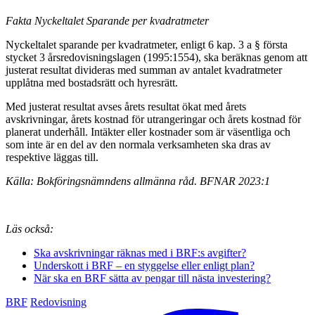
Fakta Nyckeltalet Sparande per kvadratmeter
Nyckeltalet sparande per kvadratmeter, enligt 6 kap. 3 a § första
stycket 3 årsredovisningslagen (1995:1554), ska beräknas genom att
justerat resultat divideras med summan av antalet kvadratmeter
upplåtna med bostadsrätt och hyresrätt.
Med justerat resultat avses årets resultat ökat med årets
avskrivningar, årets kostnad för utrangeringar och årets kostnad för
planerat underhåll. Intäkter eller kostnader som är väsentliga och
som inte är en del av den normala verksamheten ska dras av
respektive läggas till.
Källa: Bokföringsnämndens allmänna råd. BFNAR 2023:1
Läs också:
Ska avskrivningar räknas med i BRF:s avgifter?
Underskott i BRF – en styggelse eller enligt plan?
När ska en BRF sätta av pengar till nästa investering?
BRF
Redovisning