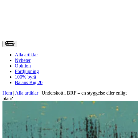
Meny
Alla artiklar
Nyheter
Opinion
Fördjupning
100% byrå
Balans Big 20
Hem
|
Alla artiklar
|
Underskott i BRF – en styggelse eller enligt
plan?