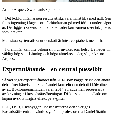
Arturo Arques, Swedbank/Sparbankerna.
– Det bokföringsmässiga resultatet ska vara minst lika med noll. Sen
finns ingenting i lagen som förhindrar att gå med förlust under något
år. Det ligger i sakens natur att kostnader kan variera över tid, precis
som intäkter.
Men stora systematiska underskott är inte acceptabelt, menar han.
– Föreningar kan inte belåna sig hur mycket som helst. Det leder till
väldigt hög skuldsättning och höga räntekostnader, säger Arturo
Arques.
Expertutlåtande – en central pusselbit
Så vad säger expertutlåtandet från 2014 som bägge dessa och andra
debattörer hänvisar till? Utlåtandet kom efter en debatt i kölvattnet
av att Bokföringsnämnden våren 2014 avrådde från progressiva
avskrivningar i bostadsrättsföreningar. Diskussionen handlade om
linjära avskrivningars effekt på avgiften.
FAR, HSB, Riksbyggen, Bostadsrätterna och Sveriges
Bostadsrättscentrum vände sig då till professorerna Daniel Stattin