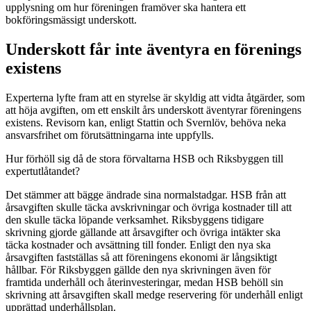
upplysning om hur föreningen framöver ska hantera ett
bokföringsmässigt underskott.
Underskott får inte äventyra en förenings
existens
Experterna lyfte fram att en styrelse är skyldig att vidta åtgärder, som
att höja avgiften, om ett enskilt års underskott äventyrar föreningens
existens. Revisorn kan, enligt Stattin och Svernlöv, behöva neka
ansvarsfrihet om förutsättningarna inte uppfylls.
Hur förhöll sig då de stora förvaltarna HSB och Riksbyggen till
expertutlåtandet?
Det stämmer att bägge ändrade sina normalstadgar. HSB från att
årsavgiften skulle täcka avskrivningar och övriga kostnader till att
den skulle täcka löpande verksamhet. Riksbyggens tidigare
skrivning gjorde gällande att årsavgifter och övriga intäkter ska
täcka kostnader och avsättning till fonder. Enligt den nya ska
årsavgiften fastställas så att föreningens ekonomi är långsiktigt
hållbar. För Riksbyggen gällde den nya skrivningen även för
framtida underhåll och återinvesteringar, medan HSB behöll sin
skrivning att årsavgiften skall medge reservering för underhåll enligt
upprättad underhållsplan.