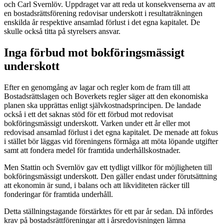
och Carl Svernlöv. Uppdraget var att reda ut konsekvenserna av att
en bostadsrättsförening redovisar underskott i resultaträkningen
enskilda år respektive ansamlad förlust i det egna kapitalet. De
skulle också titta på styrelsers ansvar.
Inga förbud mot bokföringsmässigt
underskott
Efter en genomgång av lagar och regler kom de fram till att
Bostadsrättslagen och Boverkets regler säger att den ekonomiska
planen ska upprättas enligt självkostnadsprincipen. De landade
också i ett det saknas stöd för ett förbud mot redovisat
bokföringsmässigt underskott. Varken under ett år eller mot
redovisad ansamlad förlust i det egna kapitalet. De menade att fokus
i stället bör läggas vid föreningens förmåga att möta löpande utgifter
samt att fondera medel för framtida underhållskostnader.
Men Stattin och Svernlöv gav ett tydligt villkor för möjligheten till
bokföringsmässigt underskott. Den gäller endast under förutsättning
att ekonomin är sund, i balans och att likviditeten räcker till
fonderingar för framtida underhåll.
Detta ställningstagande förstärktes för ett par år sedan. Då infördes
krav på bostadsrättföreningar att i årsredovisningen lämna