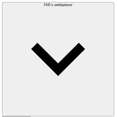
FAR:s webbplatser
Sökfråga
Sök