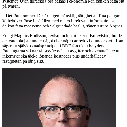
systemet. Utan tillräcklig bra balans i ekonomin kan banken sätta sig
på tvären.
– Det förekommer. Det är ingen mänsklig rättighet att låna pengar.
Vi behöver förse hushållen med rätt och relevant information så att
de kan fatta medvetna och välgrundade beslut, säger Arturo Arques.
Enligt Magnus Emilsson, revisor och partner vid Borevision, borde
det vara okej att under något eller några år redovisa underskott. Han
säger att självkostnadsprincipen i BRF förenklat betyder att
föreningarna saknar vinstsyfte och att avgifter och eventuella extra
inkomster ska täcka löpande kostnader plus underhållet av
fastigheten på lång sikt.