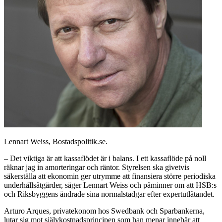
Lennart Weiss, Bostadspolitik.se.
– Det viktiga är att kassaflödet är i balans. I ett kassaflöde på noll
räknar jag in amorteringar och räntor. Styrelsen ska givetvis
säkerställa att ekonomin ger utrymme att finansiera större periodiska
underhållsåtgärder, säger Lennart Weiss och påminner om att HSB:s
och Riksbyggens ändrade sina normalstadgar efter expertutlåtandet.
Arturo Arques, privatekonom hos Swedbank och Sparbankerna,
lutar sig mot självkostnadsprincipen som han menar innebär att