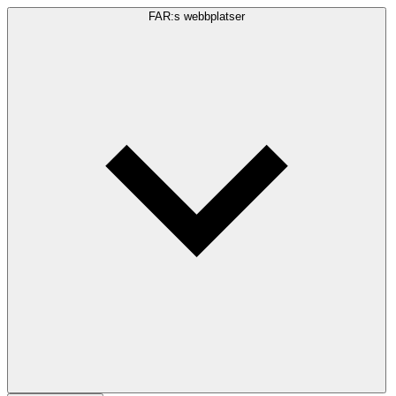
FAR:s webbplatser
Sökfråga
Sök