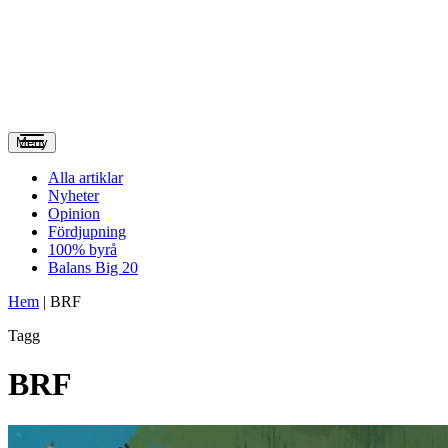
Meny
Alla artiklar
Nyheter
Opinion
Fördjupning
100% byrå
Balans Big 20
Hem
|
BRF
Tagg
BRF