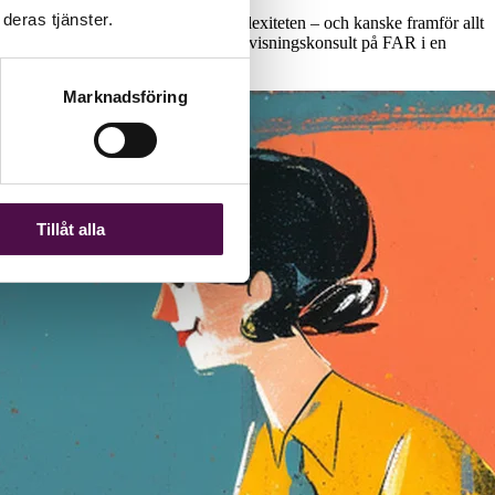
deras tjänster.
rhållsplan synliggörs i stället komplexiteten – och kanske framför allt
r Birgitta Åhlander, auktoriserad redovisningskonsult på FAR i en
Marknadsföring
Tillåt alla