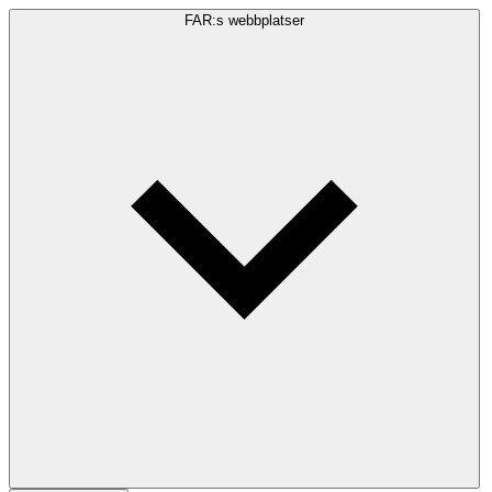
FAR:s webbplatser
Sökfråga
Sök