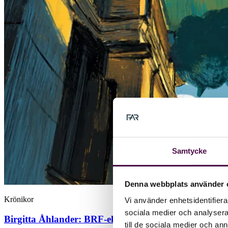
Samtycke
Denna webbplats använder 
Krönikor
Vi använder enhetsidentifierar
sociala medier och analysera 
Birgitta Åhlander:
BRF-ekonomi i förändring – från r
till de sociala medier och a