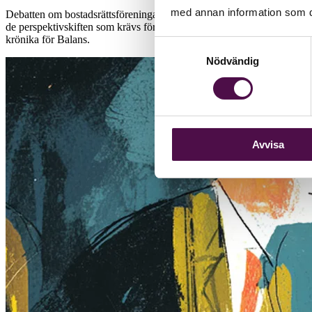
med annan information som du 
Debatten om bostadsrättsföreningars ekonomi har under lång tid präglat
de perspektivskiften som krävs för att förstå vad en ekonomi med lång
krönika för Balans.
Samtyckesval
Nödvändig
Avvisa