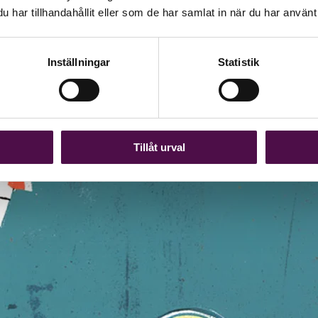
har tillhandahållit eller som de har samlat in när du har använt 
s av förenklingar. I artikelserien BRF: avgifter, avskrivningar och unde
siktig förmåga att bära framtida åtaganden faktiskt innebär. Det skrive
Inställningar
Statistik
Tillåt urval