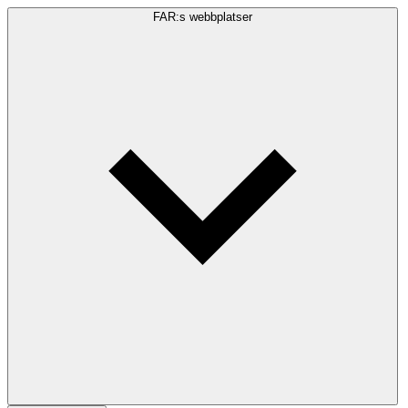
FAR:s webbplatser
Sökfråga
Sök