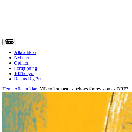
Meny
Alla artiklar
Nyheter
Opinion
Fördjupning
100% byrå
Balans Big 20
Hem
|
Alla artiklar
|
Vilken kompetens behövs för revision av BRF?