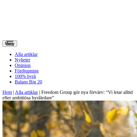
Meny
Alla artiklar
Nyheter
Opinion
Fördjupning
100% byrå
Balans Big 20
Hem
|
Alla artiklar
|
Freedom Group gör nya förvärv: “Vi letar alltid
efter ambitiösa byråledare”