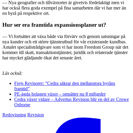
— Nya geografier och tillväxtorter är givetvis fördelaktigt men vi
har också flera goda exempel på fina samarbeten där vi har mer än
en byrå på respektive ort.
Hur ser era framtida expansionsplaner ut?
— Vi fortsätter att växa både via förvärv och genom satsningar på
nya kunder och ett större tjänsteutbud för vår existerande kundbas.
Antalet specialistrådgivare som vi har inom Freedom Group när det
kommer till skatt, transaktionstjänster, juridik och relaterade tjänster
har mycket glädjande ökat det senaste året.
Läs också:
Frejs Revisorer: ”Cedra säkrar den mellanstora byråns
framtid”
PE-ägda bolagen växer – omsätter nu 8 miljarder
Cedra växer vidare – Advertus Revision blir en del av Crowe
Osborne
Redovisning
Revision