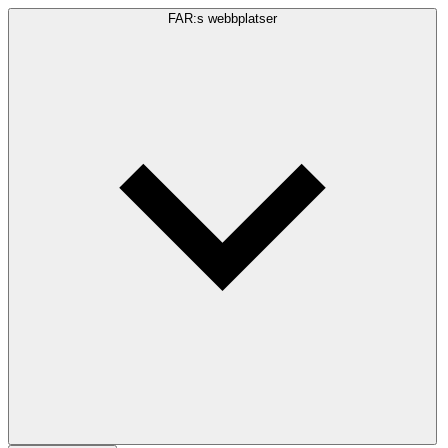
FAR:s webbplatser
Sökfråga
Sök