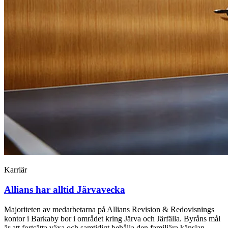
Karriär
Allians har alltid Järvavecka
Majoriteten av medarbetarna på Allians Revision & Redovisnings
kontor i Barkaby bor i området kring Järva och Järfälla. Byråns mål
är att fortsätta växa och samtidigt behålla den familjära känslan.