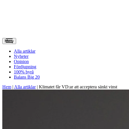
Meny
Alla artiklar
Nyheter
Opinion
Fördjupning
100% byrå
Balans Big 20
Hem
|
Alla artiklar
|
Klimatet får VD:ar att acceptera sänkt vinst