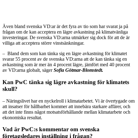
Även bland svenska VD:ar är det fyra av tio som har svarat ja på
frågan om de kan acceptera en lägre avkastning på klimatvänliga
investeringar. De svenska VD:arna utmärker sig dock för att de är
villiga att acceptera större vinstsänkningar.
– Bland dem som kan tänka sig en lägre avkastning för klimatet
svarar 55 procent av de svenska VD:arna att de kan tänka sig en
avkastning som är mer än 4 procent lägre, jämfört med 40 procent
av VD:arna globalt, säger
Sofia Götmar-Blomstedt.
Kan PwC tänka sig lägre avkastning för klimatets
skull?
– Näringslivet har en nyckelroll i klimatarbetet. Vi är övertygade om
att insatser för hållbarhet kommer att innebära starkare affärer, och
att det inte finns något motsatsförhållande mellan klimatarbete och
ekonomiska resultat.
Vad är PwC:s kommentar om svenska
företagsledares inställning i frågan?