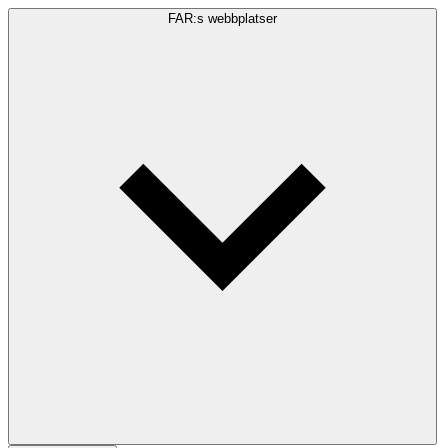
FAR:s webbplatser
Sökfråga
Sök