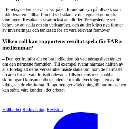
– Företagsledarnas svar visar på en förändrad syn på tillväxt, som
inkluderar en hållbar framtid vid sidan av den egna ekonomiska
vinningen. Resultaten visar också att allt fler företagsledare ser
behov av att ställa om sin verksamhet, och att det krävs nya former
av investeringar och tankesätt för att vara relevant framöver.
Vilken roll kan rapportens resultat spela för FAR:s
medlemmar?
– Den ger framför allt en bra indikation på vad näringslivet tänker
om den närmaste framtiden. Till exempel svarar närmare hälften av
alla företag att deras verksamhet måste ställa om inom de närmaste
tio åren för att vara fortsatt relevant. Tillsammans med snabba
skiftningar i konsumentbeteenden är teknikutvecklingen en av de
viktigaste drivkrafterna. Rapporten ger vägledning till hur branschen
kan stötta våra kunder i det arbetet.
Hållbarhet
Redovisning
Revision