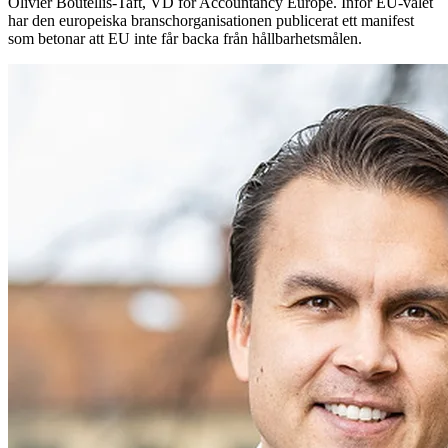
Olivier Boutellis-Taft, VD för Accountancy Europe. Inför EU-valet
har den europeiska branschorganisationen publicerat ett manifest
som betonar att EU inte får backa från hållbarhetsmålen.