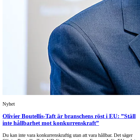
Nyhet
Olivier Boutellis-Taft är branschens röst i EU: ”Ställ
inte hållbarhet mot konkurrenskraft”
Du kan inte vara konkurrenskraftig utan att vara hållbar. Det säger