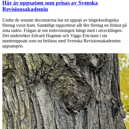
Här är uppsatsen som prisas av Svenska
Revisionsakademin
Under de senaste decennierna har en uppsjö av högteknologiska
företag vuxit fram. Samtidigt rapporterar allt fler företag en förlust på
sista raden. Frågan är om redovisningen hängt med i utvecklingen.
Det undersöker Edvard Hagman och Viggo Ericstam i sin
masteruppsats som nu belönas med Svenska Revisionsakademins
uppsatspris.