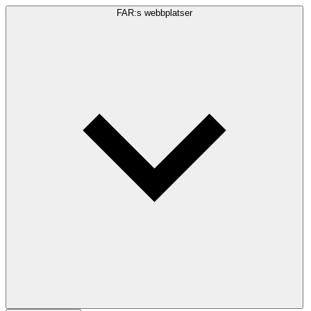
FAR:s webbplatser
Sökfråga
Sök