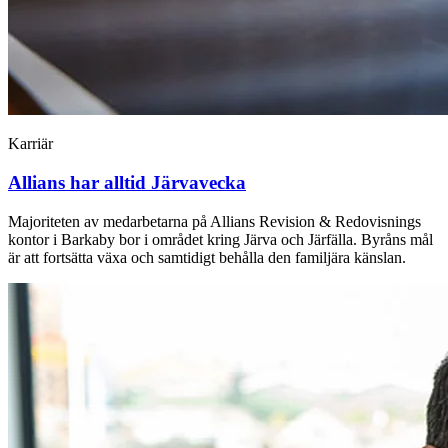
Karriär
Allians har alltid Järvavecka
Majoriteten av medarbetarna på Allians Revision & Redovisnings
kontor i Barkaby bor i området kring Järva och Järfälla. Byråns mål
är att fortsätta växa och samtidigt behålla den familjära känslan.