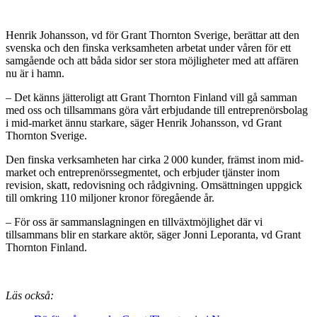
Henrik Johansson, vd för Grant Thornton Sverige, berättar att den
svenska och den finska verksamheten arbetat under våren för ett
samgående och att båda sidor ser stora möjligheter med att affären
nu är i hamn.
– Det känns jätteroligt att Grant Thornton Finland vill gå samman
med oss och tillsammans göra vårt erbjudande till entreprenörsbolag
i mid-market ännu starkare, säger Henrik Johansson, vd Grant
Thornton Sverige.
Den finska verksamheten har cirka 2 000 kunder, främst inom mid-
market och entreprenörssegmentet, och erbjuder tjänster inom
revision, skatt, redovisning och rådgivning. Omsättningen uppgick
till omkring 110 miljoner kronor föregående år.
– För oss är sammanslagningen en tillväxtmöjlighet där vi
tillsammans blir en starkare aktör, säger Jonni Leporanta, vd Grant
Thornton Finland.
Läs också: