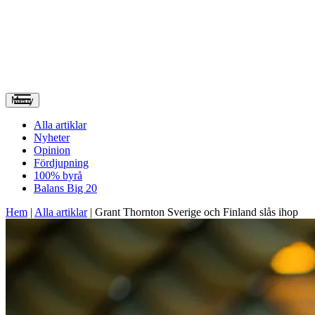
Meny
Alla artiklar
Nyheter
Opinion
Fördjupning
100% byrå
Balans Big 20
Hem
|
Alla artiklar
|
Grant Thornton Sverige och Finland slås ihop