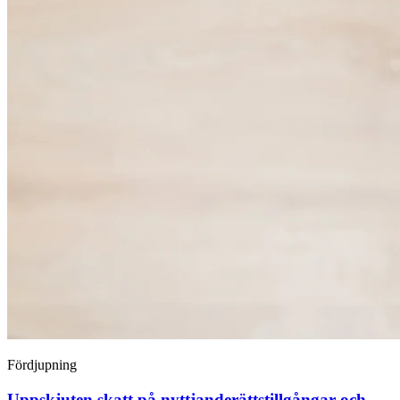
Fördjupning
Uppskjuten skatt på nyttjanderätts­tillgångar och