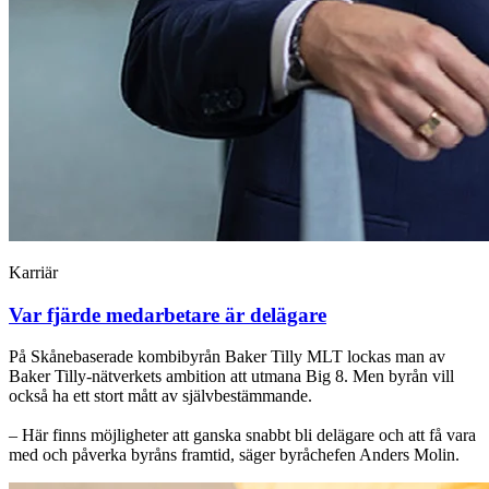
Karriär
Var fjärde medarbetare är delägare
På Skånebaserade kombibyrån Baker Tilly MLT lockas man av
Baker Tilly-nätverkets ambition att utmana Big 8. Men byrån vill
också ha ett stort mått av självbestämmande.
– Här finns möjligheter att ganska snabbt bli delägare och att få vara
med och påverka byråns framtid, säger byråchefen Anders Molin.