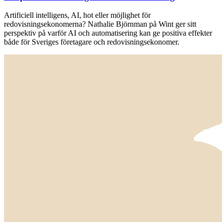
Artificiell intelligens, AI, hot eller möjlighet för
redovisningsekonomerna? Nathalie Björnman på Wint ger sitt
perspektiv på varför AI och automatisering kan ge positiva effekter
både för Sveriges företagare och redovisningsekonomer.