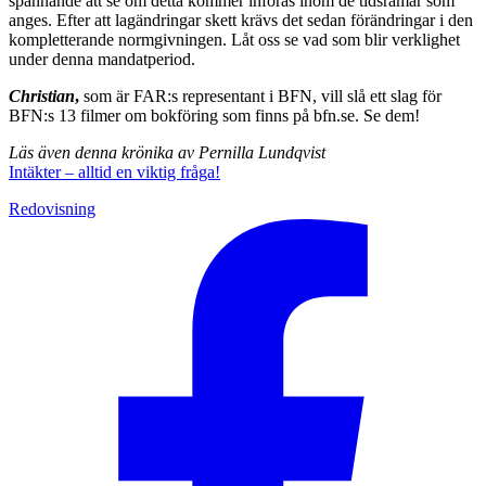
spännande att se om detta kommer införas inom de tidsramar som
anges. Efter att lagändringar skett krävs det sedan förändringar i den
komplette­rande normgivningen. Låt oss se vad som blir verklig­het
under denna mandatperiod.
Christian
,
som är FAR:s representant i BFN, vill slå ett slag för
BFN:s 13 filmer om bokföring som finns på bfn.se. Se dem!
Läs även denna krönika av Pernilla Lundqvist
Intäkter – alltid en viktig fråga!
Redovisning