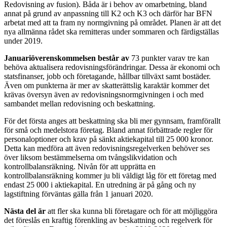
Redovisning av fusion). Båda är i behov av omarbetning, bland
annat på grund av anpassning till K2 och K3 och därför har BFN
arbetat med att ta fram ny normgivning på området. Planen är att det
nya allmänna rådet ska remitteras under sommaren och färdigställas
under 2019.
Januariöverens­kommelsen består av
73 punkter varav tre kan
behöva aktualisera redovisningsföränd­ringar. Dessa är ekonomi och
statsfinanser, jobb och företagande, hållbar tillväxt samt bostäder.
Även om punkterna är mer av skatterättslig karaktär kommer det
krävas översyn även av redovisningsnormgiv­ningen i och med
sambandet mellan redovisning och beskattning.
För det första anges att beskattning ska bli mer gynnsam, framförallt
för små och medelstora företag. Bland annat förbättrade regler för
personaloptioner och krav på sänkt aktiekapital till 25 000 kronor.
Detta kan medföra att även redovisningsregel­verken behöver ses
över liksom bestämmelserna om tvångslikvidation och
kontrollbalansräkning. Nivån för att upprätta en
kontrollbalansräkning kommer ju bli väldigt låg för ett företag med
endast 25 000 i aktie­kapital. En utredning är på gång och ny
lagstiftning förväntas gälla från 1 januari 2020.
Nästa del är
att fler ska kunna bli företagare och för att möjliggöra
det föreslås en kraftig förenkling av beskattning och regelverk för