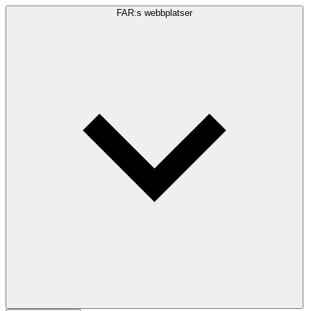
FAR:s webbplatser
Sökfråga
Sök