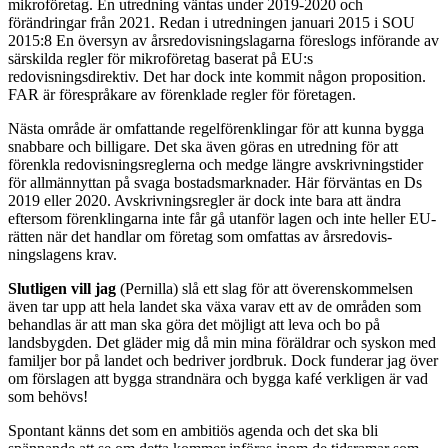
mikroföretag. En utred­ning väntas under 2019-2020 och
förändringar från 2021. Redan i utredningen januari 2015 i SOU
2015:8 En översyn av årsredovisningslagarna föreslogs infö­rande av
särskilda regler för mikroföretag baserat på EU:s
redovisningsdirektiv. Det har dock inte kommit någon proposition.
FAR är förespråkare av förenklade regler för företagen.
Nästa område är omfattande regelförenklingar för att kunna bygga
snabbare och billigare. Det ska även göras en utredning för att
förenkla redovis­ningsreglerna och medge längre avskrivningstider
för allmännyttan på svaga bostadsmarknader. Här förväntas en Ds
2019 eller 2020. Avskrivningsregler är dock inte bara att ändra
eftersom förenklingarna inte får gå utanför lagen och inte heller EU-
rätten när det handlar om företag som omfattas av årsredovis­
ningslagens krav.
Slutligen vill jag
(Pernilla) slå ett slag för att över­enskommelsen
även tar upp att hela landet ska växa varav ett av de områden som
behandlas är att man ska göra det möjligt att leva och bo på
landsbygden. Det gläder mig då min mina föräldrar och syskon med
familjer bor på landet och bedriver jordbruk. Dock funderar jag över
om förslagen att bygga strandnära och bygga kafé verkligen är vad
som behövs!
Spontant känns det som en ambitiös agenda och det ska bli