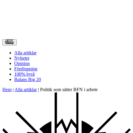
Meny
Alla artiklar
Nyheter
Opinion
Fördjupning
100% byrå
Balans Big 20
Hem
|
Alla artiklar
|
Politik som sätter BFN i arbete