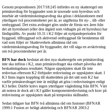
Genom propositionen 2017/18:245 infördes en ny skatteregel om
primäravdrag för byggnader som är taxerade som hyreshus och
innebär att värdeminskningsavdrag ska göras i deklarationen med
ytterligare två procentenheter per år, av utgifterna för ny- , till- eller
ombyggnad. Det extra avdraget görs under de första sex åren från
det att hyreshuset (eller den åtgärd som vidtagits på ett hyreshus) har
färdigställts. Av punkt 10.31 i K2 följer att nyttjandeperioden för
byggnad, tillbyggnad och aktiverad ombyggnad får be­stämmas till
vad som följer av Skatteverkets allmänna råd om
värdeminskningsavdrag för byggnader, det vill säga en avskrivning
om två procentenheter per år.
BFN har dock
beslutat att den nya skatteregeln om pri­märavdrag
inte ska införas i K2, utan primäravdraget ska enbart påverka det
beskattningsbara resultatet. Någon uppskjuten skatt får inte
redovisas eftersom K2 förbjuder redovisning av uppskjuten skatt. I
K3 finns ingen koppling till skatterätten på det sätt som K2 har
varför primäravdraget inte är möjligt att göra i redovis­ningen enligt
K3 heller. Därför krävs ingen ytterligare vägledning från BFN. Värt
att notera är dock att i K3 gäller komponentredovisning och krav på
redovisning av uppskjuten skatt på temporära skillnader.
Sedan tidigare har BFN två allmänna råd om fusi­oner (BFNAR
1999:1 Fusion av helägt aktiebolag och BFNAR 2003:2