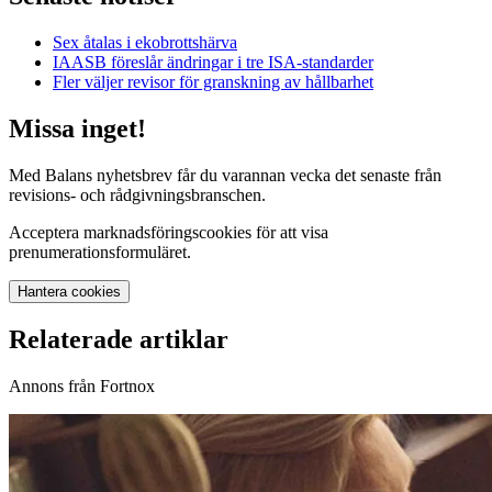
Sex åtalas i ekobrottshärva
IAASB föreslår ändringar i tre ISA-standarder
Fler väljer revisor för granskning av hållbarhet
Missa inget!
Med Balans nyhetsbrev får du varannan vecka det senaste från
revisions- och rådgivningsbranschen.
Acceptera marknadsföringscookies för att visa
prenumerationsformuläret.
Hantera cookies
Relaterade artiklar
Annons från Fortnox