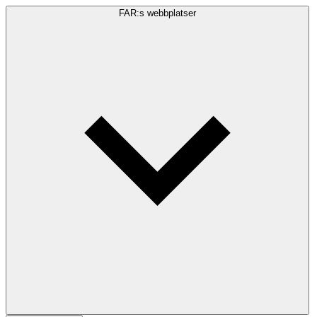
FAR:s webbplatser
Sökfråga
Sök