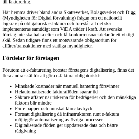
till fakturering.
Här hemma driver bland andra Skatteverket, Bolagsverket och Digg
(Myndigheten för Digital förvaltning) frågan om ett nationellt
lagkrav på obligatorisk e-faktura och föreslår att det ska
implementeras samtidigt som ViDA träder i kraft. Att svenska
företag inte ska halka efter och få konkurrensnackdelar är ett viktigt
skäl. Sedan tidigare finns ett motsvarande obligatorium för
affärer/transaktioner med statliga myndigheter.
Fördelar för företagen
Förutom att e-fakturering boostar företagens digitalisering, finns det
flera andra skäl för att göra e-faktura obligatoriskt:
Minskade kostnader när manuell hantering försvinner
Helautomatiserade fakturaflöden sparar tid
Säkrare affärer när riskerna för bedrägerier och den mänskliga
faktorn blir mindre
Färre papper och minskat klimatavtryck
Fortsatt digitalisering då infrastrukturen runt e-faktura
möjliggör automatisering av övriga processer
Digitaliserade flöden ger uppdaterade data och bättre
rådgivning