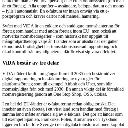
bank (om man är en privatperson) eller ett ekonomisystem (om man
är ett företag). Alla uppgifter – avsändare, belopp, datum och moms
– fylls i automatiskt. En e-faktura tar ingen omväg via ett e-
postprogram och kräver därför noll manuell hantering.
Syftet med ViDA är en enklare och smidigare momshantering för
företag som handlar med andra företag inom EU, men också att
motverka momsbedrägerier – som historiskt har uppgått till
mångmiljardbelopp varje år. I länder som är utsatta när det gäller
ekonomisk brottslighet har transaktionsbaserad rapportering och
ökad kontroll från myndigheterna därför visat sig vara effektivt.
ViDA består av tre delar
ViDA träder i kraft i omgångar fram till 2035 och består utöver
digital rapportering och e-fakturering av nya regler för
plattformsföretag som till exempel Airbnb och Uber, som blir
momsskyldiga från och med 2030. En annan viktig del är förenklad
momsregistrering genom att One Stop Shop, OSS, utökas.
I en hel del EU-länder är e-fakturering redan obligatoriskt. Det
innebär att även företag i ett visst land som handlar med företag i
samma land måste använda sig av e-faktura. Det gör att länder som
till exempel Spanien, Frankrike, Polen, Rumänien och Tyskland
ligger en bra bit före Sverige i den digitala transformationen kopplat