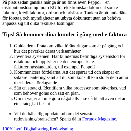
På plats sedan ganska många år nu finns även Peppol – en
distributionslösning inom EU för elektroniska dokument som e-
fakturor, kreditfakturor, ordrar och prislistor. Tanken är att underlätta
för företag och myndigheter att utbyta dokument utan att behöva
anpassa sig till olika tekniska lösningar.
Tips! Så kommer dina kunder i gång med e-faktura
Guida dem. Prata om vilka förändringar som är på gång och
hur det påverkar deras verksamheter.
Inventera systemen. Har kundernas befintliga systemstöd för
e-faktura och uppfyller de den europeiska e-
faktureringsstandarden, till exempel Peppol?
Kommunicera fördelarna. Att det sparar tid och skapar en
säkrare hantering samt att du som konsult kan stötta dem ännu
mer i deras företagande.
Sätt en strategi. Identifiera vilka processer som påverkas, vad
som behöver göras och sätt en plan.
Om ni väljer att inte göra något alls – se då till att även det är
ett strategiskt beslut.
Vill du hålla dig uppdaterad om det senaste i
redovisningsbranschen? Spana då in
Fortnox Magazine
.
100% byrå
Digitalisering
Redovisning