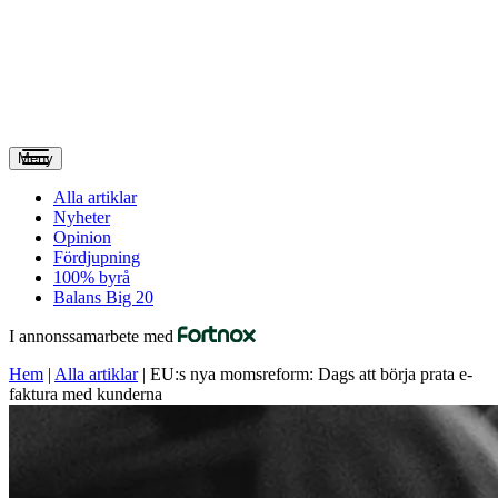
Meny
Alla artiklar
Nyheter
Opinion
Fördjupning
100% byrå
Balans Big 20
I annonssamarbete med
Hem
|
Alla artiklar
|
EU:s nya momsreform: Dags att börja prata e-
faktura med kunderna