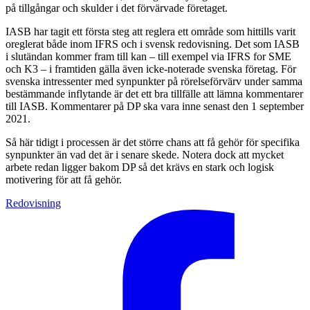
på tillgångar och skulder i det förvärvade företaget.
IASB har tagit ett första steg att reglera ett område som hittills varit
oreglerat både inom IFRS och i svensk redovisning. Det som IASB
i slutändan kommer fram till kan – till exempel via IFRS for SME
och K3 – i framtiden gälla även icke-noterade svenska företag. För
svenska intressenter med synpunkter på rörelseförvärv under samma
bestämmande inflytande är det ett bra tillfälle att lämna kommentarer
till IASB. Kommentarer på DP ska vara inne senast den 1 september
2021.
Så här tidigt i processen är det större chans att få gehör för specifika
synpunkter än vad det är i senare skede. Notera dock att mycket
arbete redan ligger bakom DP så det krävs en stark och logisk
motivering för att få gehör.
Redovisning