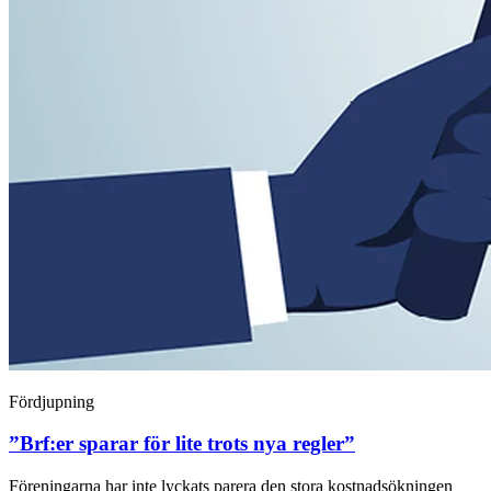
Fördjupning
”Brf:er sparar för lite trots nya regler”
Föreningarna har inte lyckats parera den stora kostnadsökningen