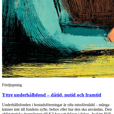
Fördjupning
Yttre underhållsfond – dåtid, nutid och framtid
Underhållsfonden i bostadsföreningar är ofta missförstådd – många
känner inte till fondens syfte, behov eller hur den ska användas. Den
obligatoriska övergången till K3 har satt frågan i fokus. Joakim Häll,