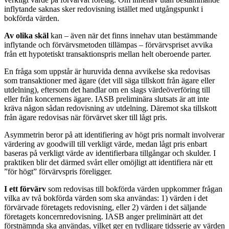
inflytande saknas sker redovisning istället med utgångspunkt i
bokförda värden.
Av olika skäl
kan – även när det finns innehav utan bestämmande
inflytande och förvärvsmetoden tillämpas – förvärvspriset avvika
från ett hypotetiskt transaktionspris mellan helt oberoende parter.
En fråga som uppstår är huruvida denna avvikelse ska redovisas
som transaktioner med ägare (det vill säga tillskott från ägare eller
utdelning), eftersom det handlar om en slags värdeöverföring till
eller från koncernens ägare. IASB preliminära slutsats är att inte
kräva någon sådan redovisning av utdelning. Däremot ska tillskott
från ägare redovisas när förvärvet sker till lågt pris.
Asymmetrin beror på att identifiering av högt pris normalt involverar
värdering av goodwill till verkligt värde, medan lågt pris enbart
baseras på verkligt värde av identifierbara tillgångar och skulder. I
praktiken blir det därmed svårt eller omöjligt att identifiera när ett
”för högt” förvärvspris föreligger.
I ett förvärv
som redovisas till bokförda värden uppkommer frågan
vilka av två bokförda värden som ska användas: 1) värden i det
förvärvade företagets redovisning, eller 2) värden i det säljande
företagets koncernredovisning. IASB anger preliminärt att det
förstnämnda ska användas, vilket ger en tydligare tidsserie av värden