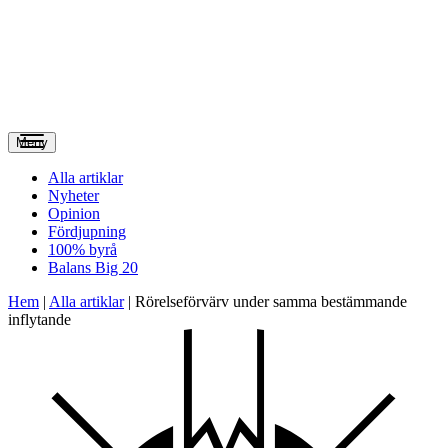
Meny
Alla artiklar
Nyheter
Opinion
Fördjupning
100% byrå
Balans Big 20
Hem
|
Alla artiklar
|
Rörelseförvärv under samma bestämmande
inflytande