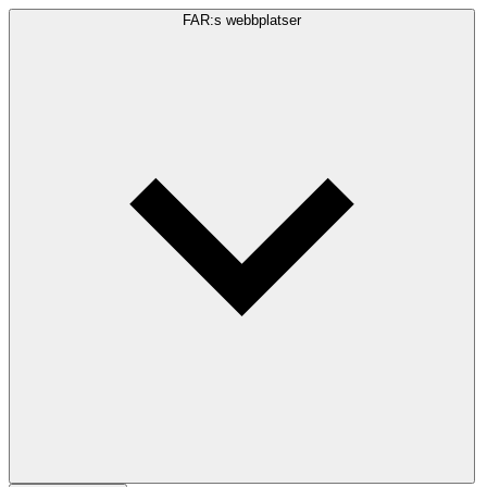
FAR:s webbplatser
Sökfråga
Sök