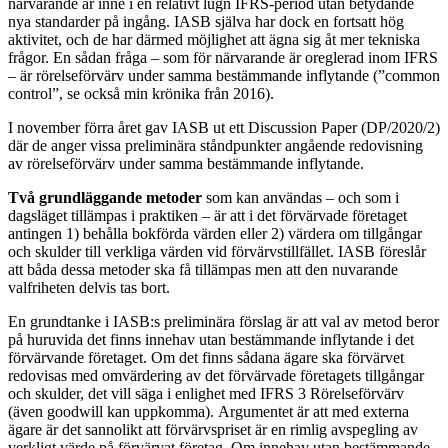
närvarande är inne i en relativt lugn IFRS-period utan betydande
nya standarder på ingång. IASB själva har dock en fortsatt hög
aktivitet, och de har därmed möjlighet att ägna sig åt mer tekniska
frågor. En sådan fråga – som för närvarande är oreglerad inom IFRS
– är rörelseförvärv under samma bestämmande inflytande (”common
control”, se också min krönika från 2016).
I november förra året gav IASB ut ett Discussion Paper (DP/2020/2)
där de anger vissa preliminära ståndpunkter angående redovisning
av rörelseförvärv under samma bestämmande inflytande.
Två grundläggande metoder
som kan användas – och som i
dagsläget tillämpas i praktiken – är att i det förvärvade företaget
antingen 1) behålla bokförda värden eller 2) värdera om tillgångar
och skulder till verkliga värden vid förvärvstillfället. IASB föreslår
att båda dessa metoder ska få tillämpas men att den nuvarande
valfriheten delvis tas bort.
En grundtanke i IASB:s preliminära förslag är att val av metod beror
på huruvida det finns innehav utan bestämmande inflytande i det
förvärvande företaget. Om det finns sådana ägare ska förvärvet
redovisas med omvärdering av det förvärvade företagets tillgångar
och skulder, det vill säga i enlighet med IFRS 3 Rörelseförvärv
(även goodwill kan uppkomma). Argumentet är att med externa
ägare är det sannolikt att förvärvspriset är en rimlig avspegling av
verkligt värde på förvärvat företag. Om innehav utan bestämmande