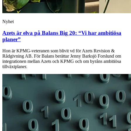
Nyhet
Azets är elva på Balans Big 20: “Vi har ambitiösa
planer”
Hon är KPMG-veteranen som blivit vd för Azets Revision &
Rådgivning AB. För Balans berättar Jenny Barksjö Forslund om
integrationen mellan Azets och KPMG och om byråns ambitiösa
tillväxtplaner.