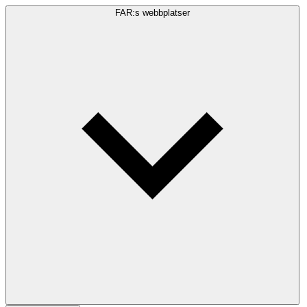
FAR:s webbplatser
Sökfråga
Sök