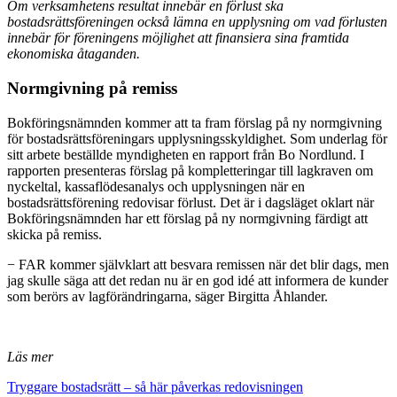
Om verksamhetens resultat innebär en förlust ska
bostadsrättsföreningen också lämna en upplysning om vad förlusten
innebär för föreningens möjlighet att finansiera sina framtida
ekonomiska åtaganden.
Normgivning på remiss
Bokföringsnämnden kommer att ta fram förslag på ny normgivning
för bostadsrättsföreningars upplysningsskyldighet. Som underlag för
sitt arbete beställde myndigheten en rapport från Bo Nordlund. I
rapporten presenteras förslag på kompletteringar till lagkraven om
nyckeltal, kassaflödesanalys och upplysningen när en
bostadsrättsförening redovisar förlust. Det är i dagsläget oklart när
Bokföringsnämnden har ett förslag på ny normgivning färdigt att
skicka på remiss.
− FAR kommer självklart att besvara remissen när det blir dags, men
jag skulle säga att det redan nu är en god idé att informera de kunder
som berörs av lagförändringarna, säger Birgitta Åhlander.
Läs mer
Tryggare bostadsrätt – så här påverkas redovisningen