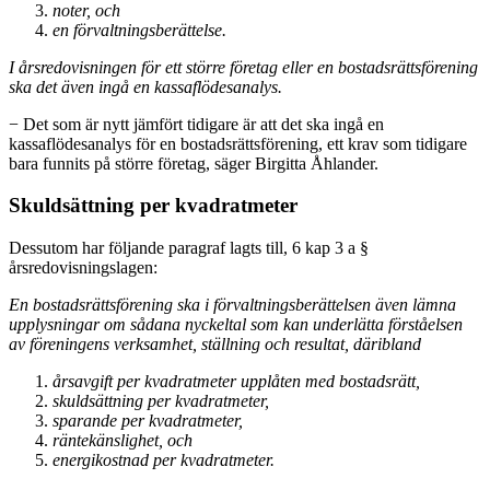
noter, och
en förvaltningsberättelse.
I årsredovisningen för ett större företag eller en bostadsrättsförening
ska det även ingå en kassaflödesanalys.
− Det som är nytt jämfört tidigare är att det ska ingå en
kassaflödesanalys för en bostadsrättsförening, ett krav som tidigare
bara funnits på större företag, säger Birgitta Åhlander.
Skuldsättning per kvadratmeter
Dessutom har följande paragraf lagts till, 6 kap 3 a §
årsredovisningslagen:
En bostadsrättsförening ska i förvaltningsberättelsen även lämna
upplysningar om sådana nyckeltal som kan underlätta förståelsen
av föreningens verksamhet, ställning och resultat, däribland
årsavgift per kvadratmeter upplåten med bostadsrätt,
skuldsättning per kvadratmeter,
sparande per kvadratmeter,
räntekänslighet, och
energikostnad per kvadratmeter.