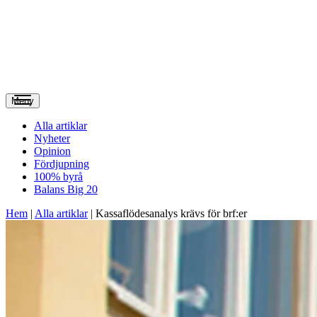
Meny
Alla artiklar
Nyheter
Opinion
Fördjupning
100% byrå
Balans Big 20
Hem
|
Alla artiklar
|
Kassaflödesanalys krävs för brf:er