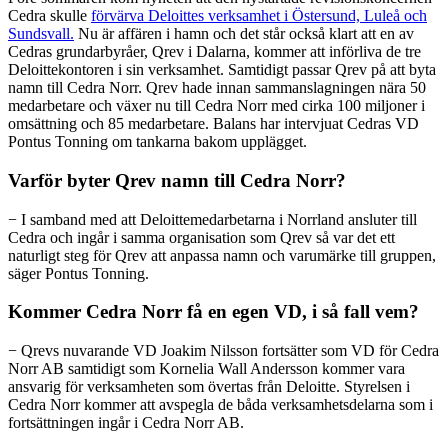
Cedra skulle
förvärva Deloittes verksamhet i Östersund, Luleå och
Sundsvall.
Nu är affären i hamn och det står också klart att en av
Cedras grundarbyråer, Qrev i Dalarna, kommer att införliva de tre
Deloittekontoren i sin verksamhet. Samtidigt passar Qrev på att byta
namn till Cedra Norr. Qrev hade innan sammanslagningen nära 50
medarbetare och växer nu till Cedra Norr med cirka 100 miljoner i
omsättning och 85 medarbetare. Balans har intervjuat Cedras VD
Pontus Tonning om tankarna bakom upplägget.
Varför byter Qrev namn till Cedra Norr?
−
I samband med att Deloittemedarbetarna i Norrland ansluter till
Cedra och ingår i samma organisation som Qrev så var det ett
naturligt steg för Qrev att anpassa namn och varumärke till gruppen,
säger Pontus Tonning.
Kommer Cedra Norr få en egen VD, i så fall vem?
−
Qrevs nuvarande VD Joakim Nilsson fortsätter som VD för Cedra
Norr AB samtidigt som Kornelia Wall Andersson kommer vara
ansvarig för verksamheten som övertas från Deloitte. Styrelsen i
Cedra Norr kommer att avspegla de båda verksamhetsdelarna som i
fortsättningen ingår i Cedra Norr AB.