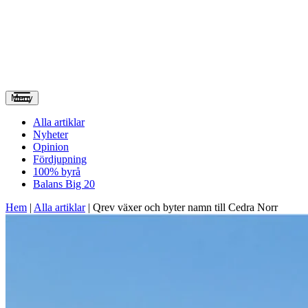
Meny
Alla artiklar
Nyheter
Opinion
Fördjupning
100% byrå
Balans Big 20
Hem
|
Alla artiklar
|
Qrev växer och byter namn till Cedra Norr