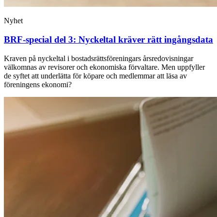
Nyhet
BRF-special del 3: Nyckeltal kräver rätt ingångsdata
Kraven på nyckeltal i bostadsrättsföreningars årsredovisningar
välkomnas av revisorer och ekonomiska förvaltare. Men uppfyller
de syftet att underlätta för köpare och medlemmar att läsa av
föreningens ekonomi?