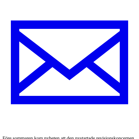
Före sommaren kom nyheten att den nystartade revisionskoncernen