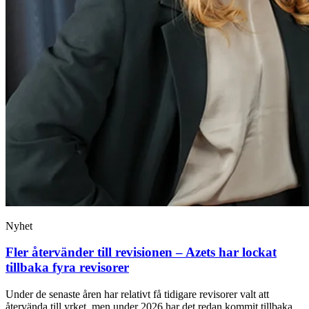
Nyhet
Fler återvänder till revisionen – Azets har lockat
tillbaka fyra revisorer
Under de senaste åren har relativt få tidigare revisorer valt att
återvända till yrket, men under 2026 har det redan kommit tillbaka