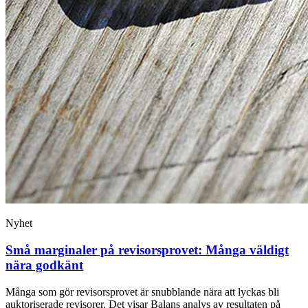
Nyhet
Små marginaler på revisorsprovet: Många väldigt
nära godkänt
Många som gör revisorsprovet är snubblande nära att lyckas bli
auktoriserade revisorer. Det visar Balans analys av resultaten på