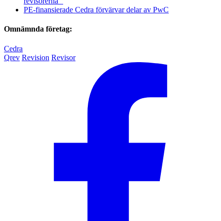
revisorerna”
PE-finansierade Cedra förvärvar delar av PwC
Omnämnda företag:
Cedra
Qrev
Revision
Revisor