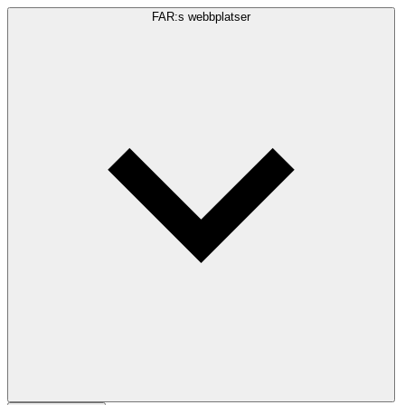
FAR:s webbplatser
Sökfråga
Sök