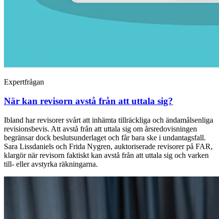
Expertfrågan
När kan revisorn avstå från att uttala sig?
Ibland har revisorer svårt att inhämta tillräckliga och ändamålsenliga
revisionsbevis. Att avstå från att uttala sig om årsredovisningen
begränsar dock beslutsunderlaget och får bara ske i undantagsfall.
Sara Lissdaniels och Frida Nygren, auktoriserade revisorer på FAR,
klargör när revisorn faktiskt kan avstå från att uttala sig och varken
till- eller avstyrka räkningarna.