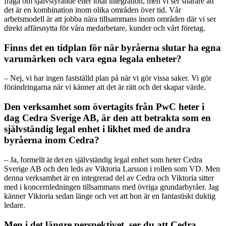
fråga om självstyrande eller total integration, men vi ser snarare att
det är en kombination inom olika områden över tid. Vår
arbetsmodell är att jobba nära tillsammans inom områden där vi ser
direkt affärsnytta för våra medarbetare, kunder och vårt företag.
Finns det en tidplan för när byråerna slutar ha egna
varumärken och vara egna legala enheter?
– Nej, vi har ingen fastställd plan på när vi gör vissa saker. Vi gör
förändringarna när vi känner att det är rätt och det skapar värde.
Den verksamhet som övertagits från PwC heter i
dag Cedra Sverige AB, är den att betrakta som en
självständig legal enhet i likhet med de andra
byråerna inom Cedra?
– Ja, formellt är det en självständig legal enhet som heter Cedra
Sverige AB och den leds av Viktoria Larsson i rollen som VD. Men
denna verksamhet är en integrerad del av Cedra och Viktoria sitter
med i koncernledningen tillsammans med övriga grundarbyråer. Jag
känner Viktoria sedan länge och vet att hon är en fantastiskt duktig
ledare.
Men i det längre perspektivet, ser du att Cedra