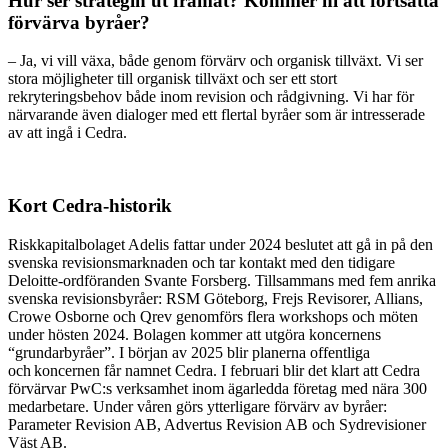
Hur ser strategin ut framåt? Kommer ni att fortsätta
förvärva byråer?
– Ja, vi vill växa, både genom förvärv och organisk tillväxt. Vi ser
stora möjligheter till organisk tillväxt och ser ett stort
rekryteringsbehov både inom revision och rådgivning. Vi har för
närvarande även dialoger med ett flertal byråer som är intresserade
av att ingå i Cedra.
Kort Cedra-historik
Riskkapitalbolaget Adelis fattar under 2024 beslutet att gå in på den
svenska revisionsmarknaden och tar kontakt med den tidigare
Deloitte-ordföranden Svante Forsberg. Tillsammans med fem anrika
svenska revisionsbyråer: RSM Göteborg, Frejs Revisorer, Allians,
Crowe Osborne och Qrev genomförs flera workshops och möten
under hösten 2024. Bolagen kommer att utgöra koncernens
“grundarbyråer”. I början av 2025 blir planerna offentliga
och koncernen får namnet Cedra. I februari blir det klart att Cedra
förvärvar PwC:s verksamhet inom ägarledda företag med nära 300
medarbetare. Under våren görs ytterligare förvärv av byråer:
Parameter Revision AB, Advertus Revision AB och Sydrevisioner
Väst AB.