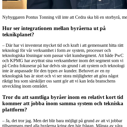
Nybyggaren Pontus Tonning vill inte att Cedra ska bli en storbyrå, me
Hur ser integrationen mellan byråerna ut på
teknikplanet?
– Där har vi investerat mycket tid och kraft i att gemensamt hitta rätt
teknologi för vår verksamhet i form av system, processer och
teknologiska lösningar som passar vårt kundsegment. Att både PwC
och KPMG har avyttrat sina verksamheter inom det segment som vi
på Cedra fokuserar på har delvis sin grund i att system och teknologi
inte är anpassade för den typen av kunder. Behovet av en ny
teknologisk bas är stort och vi ser stora möjligheter att göra något
riktigt bra som särskiljer oss samt gör att vi kan leda branschens
utveckling inom området.
Tror du att samtliga byråer inom en relativt kort tid
kommer att jobba inom samma system och tekniska
plattform?
– Ja, det tror jag. Men det blir bara möjligt på grund av att vi jobbar
tillsammans med alla byråerna kring den här frågan. Många av våra