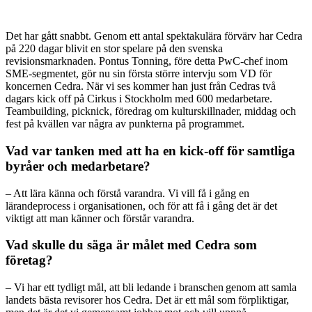
Det har gått snabbt. Genom ett antal spektakulära förvärv har Cedra
på 220 dagar blivit en stor spelare på den svenska
revisionsmarknaden. Pontus Tonning, före detta PwC-chef inom
SME-segmentet, gör nu sin första större intervju som VD för
koncernen Cedra. När vi ses kommer han just från Cedras två
dagars kick off på Cirkus i Stockholm med 600 medarbetare.
Teambuilding, picknick, föredrag om kulturskillnader, middag och
fest på kvällen var några av punkterna på programmet.
Vad var tanken med att ha en kick-off för samtliga
byråer och medarbetare?
– Att lära känna och förstå varandra. Vi vill få i gång en
lärandeprocess i organisationen, och för att få i gång det är det
viktigt att man känner och förstår varandra.
Vad skulle du säga är målet med Cedra som
företag?
– Vi har ett tydligt mål, att bli ledande i branschen genom att samla
landets bästa revisorer hos Cedra. Det är ett mål som förpliktigar,