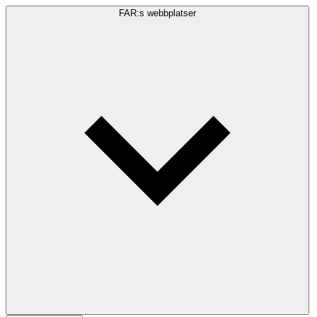
FAR:s webbplatser
Sökfråga
Sök