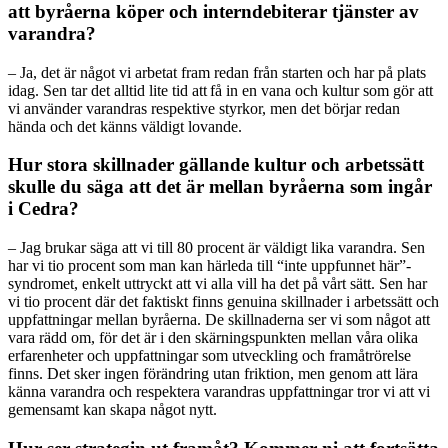
att byråerna köper och interndebiterar tjänster av
varandra?
– Ja, det är något vi arbetat fram redan från starten och har på plats
idag. Sen tar det alltid lite tid att få in en vana och kultur som gör att
vi använder varandras respektive styrkor, men det börjar redan
hända och det känns väldigt lovande.
Hur stora skillnader gällande kultur och arbetssätt
skulle du säga att det är mellan byråerna som ingår
i Cedra?
– Jag brukar säga att vi till 80 procent är väldigt lika varandra. Sen
har vi tio procent som man kan härleda till “inte uppfunnet här”-
syndromet, enkelt uttryckt att vi alla vill ha det på vårt sätt. Sen har
vi tio procent där det faktiskt finns genuina skillnader i arbetssätt och
uppfattningar mellan byråerna. De skillnaderna ser vi som något att
vara rädd om, för det är i den skärningspunkten mellan våra olika
erfarenheter och uppfattningar som utveckling och framåtrörelse
finns. Det sker ingen förändring utan friktion, men genom att lära
känna varandra och respektera varandras uppfattningar tror vi att vi
gemensamt kan skapa något nytt.