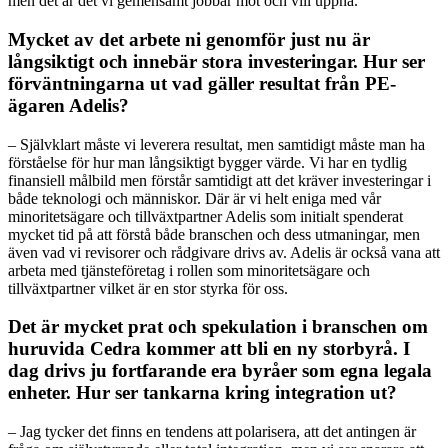
men det är det vi gemensamt jobbar mot och vill uppnå.
Mycket av det arbete ni genomför just nu är
långsiktigt och innebär stora investeringar. Hur ser
förväntningarna ut vad gäller resultat från PE-
ägaren Adelis?
– Självklart måste vi leverera resultat, men samtidigt måste man ha
förståelse för hur man långsiktigt bygger värde. Vi har en tydlig
finansiell målbild men förstår samtidigt att det kräver investeringar i
både teknologi och människor. Där är vi helt eniga med vår
minoritetsägare och tillväxtpartner Adelis som initialt spenderat
mycket tid på att förstå både branschen och dess utmaningar, men
även vad vi revisorer och rådgivare drivs av. Adelis är också vana att
arbeta med tjänsteföretag i rollen som minoritetsägare och
tillväxtpartner vilket är en stor styrka för oss.
Det är mycket prat och spekulation i branschen om
huruvida Cedra kommer att bli en ny storbyrå. I
dag drivs ju fortfarande era byråer som egna legala
enheter. Hur ser tankarna kring integration ut?
– Jag tycker det finns en tendens att polarisera, att det antingen är