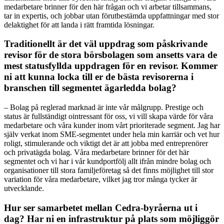
medarbetare brinner för den här frågan och vi arbetar tillsammans,
tar in expertis, och jobbar utan förutbestämda uppfattningar med stor
delaktighet för att landa i rätt framtida lösningar.
Traditionellt är det väl uppdrag som påskrivande
revisor för de stora börsbolagen som ansetts vara de
mest statusfyllda uppdragen för en revisor. Kommer
ni att kunna locka till er de bästa revisorerna i
branschen till segmentet ägarledda bolag?
– Bolag på reglerad marknad är inte vår målgrupp. Prestige och
status är fullständigt ointressant för oss, vi vill skapa värde för våra
medarbetare och våra kunder inom vårt prioriterade segment. Jag har
själv verkat inom SME-segmentet under hela min karriär och vet hur
roligt, stimulerande och viktigt det är att jobba med entreprenörer
och privatägda bolag. Våra medarbetare brinner för det här
segmentet och vi har i vår kundportfölj allt ifrån mindre bolag och
organisationer till stora familjeföretag så det finns möjlighet till stor
variation för våra medarbetare, vilket jag tror många tycker är
utvecklande.
Hur ser samarbetet mellan Cedra-byråerna ut i
dag? Har ni en infrastruktur på plats som möjliggör