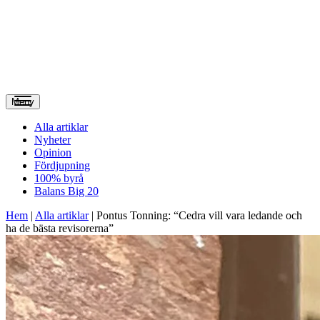
Meny
Alla artiklar
Nyheter
Opinion
Fördjupning
100% byrå
Balans Big 20
Hem
|
Alla artiklar
|
Pontus Tonning: “Cedra vill vara ledande och
ha de bästa revisorerna”