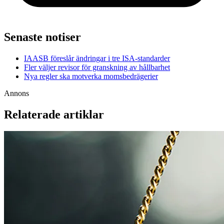
Senaste notiser
IAASB föreslår ändringar i tre ISA-standarder
Fler väljer revisor för granskning av hållbarhet
Nya regler ska motverka momsbedrägerier
Annons
Relaterade artiklar