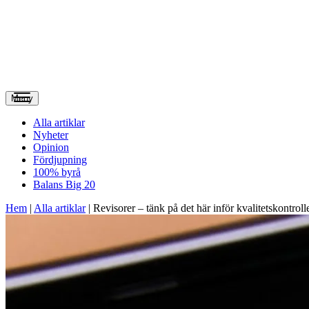
Meny
Alla artiklar
Nyheter
Opinion
Fördjupning
100% byrå
Balans Big 20
Hem
|
Alla artiklar
|
Revisorer – tänk på det här inför kvalitetskontroll