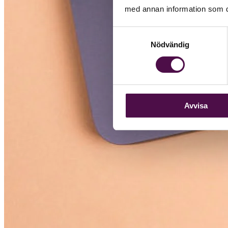
med annan information som du 
Samtyckesval
Nödvändig
Avvisa