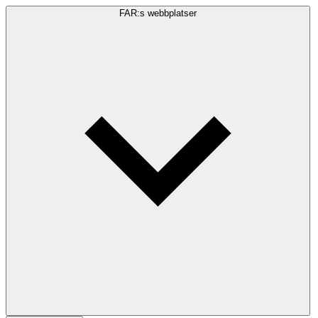
FAR:s webbplatser
Sökfråga
Sök