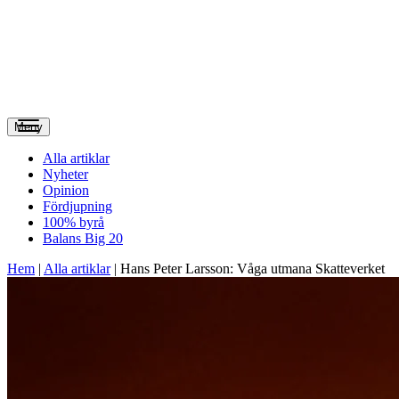
Meny
Alla artiklar
Nyheter
Opinion
Fördjupning
100% byrå
Balans Big 20
Hem
|
Alla artiklar
|
Hans Peter Larsson: Våga utmana Skatteverket