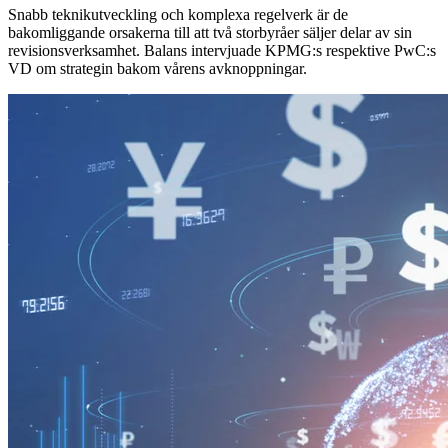
Snabb teknikutveckling och komplexa regelverk är de
bakomliggande orsakerna till att två storbyråer säljer delar av sin
revisionsverksamhet. Balans intervjuade KPMG:s respektive PwC:s
VD om strategin bakom vårens avknoppningar.