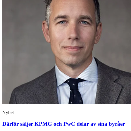
Nyhet
Därför säljer KPMG och PwC delar av sina byråer