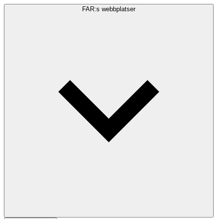
FAR:s webbplatser
Sökfråga
Sök