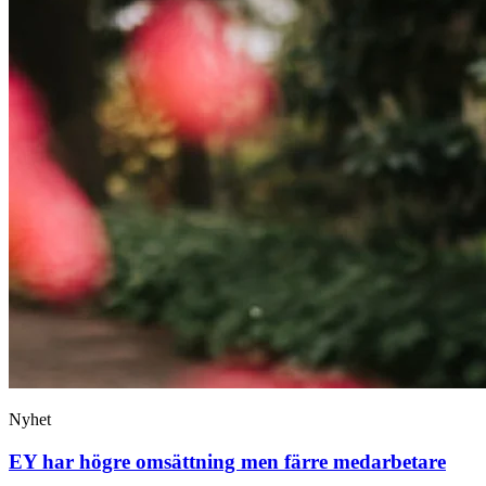
Nyhet
EY har högre omsättning men färre medarbetare