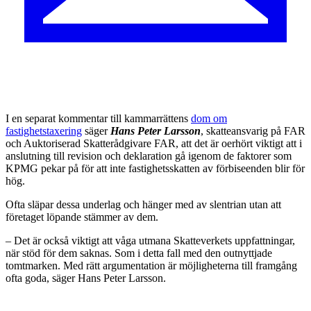
I en separat kommentar till kammarrättens
dom om
fastighetstaxering
säger
Hans Peter Larsson
, skatteansvarig på FAR
och Auktoriserad Skatterådgivare FAR, att det är oerhört viktigt att i
anslutning till revision och deklaration gå igenom de faktorer som
KPMG pekar på för att inte fastighetsskatten av förbiseenden blir för
hög.
Ofta släpar dessa underlag och hänger med av slentrian utan att
företaget löpande stämmer av dem.
– Det är också viktigt att våga utmana Skatteverkets uppfattningar,
när stöd för dem saknas. Som i detta fall med den outnyttjade
tomtmarken. Med rätt argumentation är möjligheterna till framgång
ofta goda, säger Hans Peter Larsson.