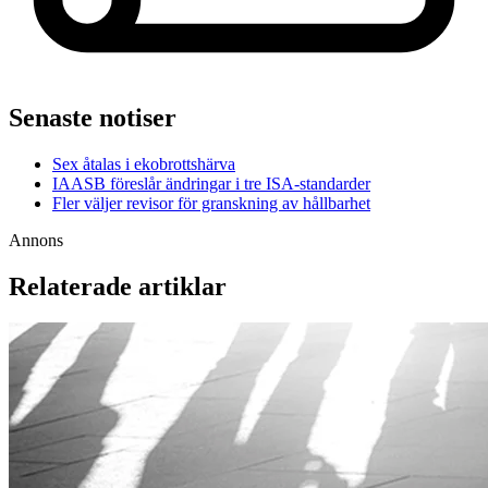
Senaste notiser
Sex åtalas i ekobrottshärva
IAASB föreslår ändringar i tre ISA-standarder
Fler väljer revisor för granskning av hållbarhet
Annons
Relaterade artiklar