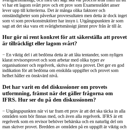
vi har ett lagom svårt prov och ett prov som Examensrådet anser
lever upp till kriterierna. Det är många olika faktorer och
omständigheter som påverkar provresultaten men detta är dock inget
som vi som provkonstruktörer har insyn i. Utgångspunkten är som
sagt att det ska vara ett svårighetsmässigt jämnt prov från år till år.
Hur gör ni rent konkret för att säkerställa att provet
är tillräckligt eller lagom svårt?
− En viktig del i att bedöma detta är att låta tentander, som nyligen
klarat revisorsprovet och som arbetar med olika typer av
organisationer och regelverk, skriva det nya provet. Det ger en god
indikation för att bedöma om enskilda uppgifter och provet som
helhet håller en önskvärd nivå.
Det har varit en del diskussioner om provets
utformning, främst när det gäller frågorna om
IFRS. Hur ser du på den diskussionen?
− Utgångspunkten när vi tar fram ett prov är att det ska täcka in alla
områden som bör finnas med, och även alla regelverk. IFRS är ett
regelverk som en revisor behöver behärska och en naturlig del om
man skriver provet. Bredden av områden på en uppgift är viktig och