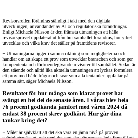
Revisorsrollen förändras ständigt i takt med den digitala
utvecklingen, användandet av AI och regulatoriska förändringar.
Enligt Michaela Nilsson är den främsta utmaningen att hålla
revisorsprovet uppdaterat utifrån hur samhället förändras, hur yrket
utvecklas och vilka krav det ställer på framtidens revisorer.
− Utmaningarna ligger i samma riktning som möjligheterna och
handlar om att skapa ett prov som utvecklar branschen och som ger
kompententa och förtroendegivande revisorer till samhället. Sedan är
den stående och alltid lika aktuella utmaningen att lyckas formulera
ett prov med både frågor och svar som alla tentander uppfattar på
samma sätt, säger Michaela Nilsson.
Resultatet för hur många som klarat provet har
svängt en hel del de senaste åren. I våras blev hela
76 procent godkända jämfört med våren 2024 då
endast 38 procent skrev godkänt. Hur går dina
tankar kring det?
− Målet är självklart att det ska vara en jämn nivå på proven
svårighetsmässigt, och med det sagt ska vår process leda fram till att