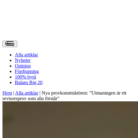
Meny
Alla artiklar
Nyheter
Opinion
Fördjupning
100% byrå
Balans Big 20
Hem
|
Alla artiklar
|
Nya provkonstruktören: ”Utmaningen är ett
revisorsprov som alla förstår”