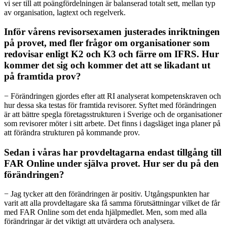
vi ser till att poängfördelningen är balanserad totalt sett, mellan typ
av organisation, lagtext och regelverk.
Inför vårens revisorsexamen justerades inriktningen
på provet, med fler frågor om organisationer som
redovisar enligt K2 och K3 och färre om IFRS. Hur
kommer det sig och kommer det att se likadant ut
på framtida prov?
− Förändringen gjordes efter att RI analyserat kompetenskraven och
hur dessa ska testas för framtida revisorer. Syftet med förändringen
är att bättre spegla företagsstrukturen i Sverige och de organisationer
som revisorer möter i sitt arbete. Det finns i dagsläget inga planer på
att förändra strukturen på kommande prov.
Sedan i våras har provdeltagarna endast tillgång till
FAR Online under själva provet. Hur ser du på den
förändringen?
− Jag tycker att den förändringen är positiv. Utgångspunkten har
varit att alla provdeltagare ska få samma förutsättningar vilket de får
med FAR Online som det enda hjälpmedlet. Men, som med alla
förändringar är det viktigt att utvärdera och analysera.