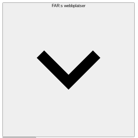
FAR:s webbplatser
Sökfråga
Sök