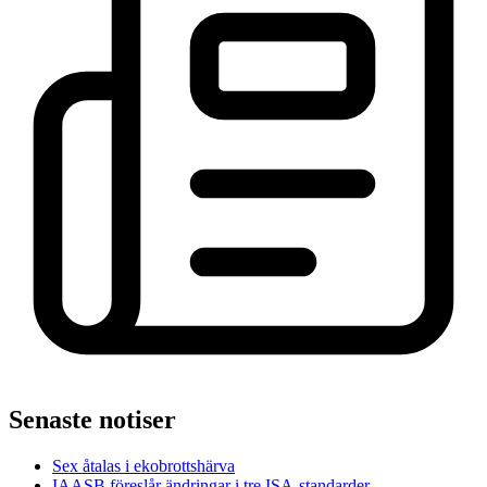
Senaste notiser
Sex åtalas i ekobrottshärva
IAASB föreslår ändringar i tre ISA-standarder