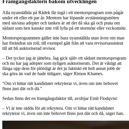
Framgångsfaktorn bakom utvecklingen
Alla nyanställda på Rådek får ingå i ett mentorsprogram som pågår
under ett eller ett par år. Mentorn har löpande avstämningsmöten
med sin/sina adepter och tanken är att det då ska gå och prata om
sådant som hen kanske inte vill lyfta på ett stormöte eller veckomöte.
Mentorsprogrammen gäller inte bara nyanställda utan även om man
har förändrat sin roll, till exempel gått från att vara revisorsassistent
till att bli auktoriserad revisor.
– Det tycker jag är jättebra. Jag gick själv ett sådant mentorsprogram
och nu har jag adepter som nyligen auktoriserats. Det är viktigt att
fånga upp dem för plötsligt är det ju faktiskt ett helt annat jobb de
ska göra än vad de hade tidigare, säger Rimon Khames.
“Om vi hittar rätt kandidater rekryterar vi, även om inte behovet
finns just där och då.”
Sedan finns det en framgångsfaktor till, avslöjar Emil Flodqvist:
– Vi är inte rädda för att rekrytera. Om vi hittar rätt kandidater
rekryterar vi, även om inte behovet finns just där och då, säger han.