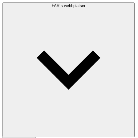
FAR:s webbplatser
Sökfråga
Sök