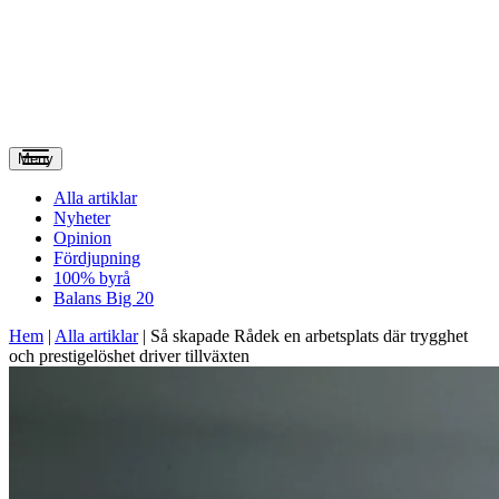
Meny
Alla artiklar
Nyheter
Opinion
Fördjupning
100% byrå
Balans Big 20
Hem
|
Alla artiklar
|
Så skapade Rådek en arbetsplats där trygghet
och prestigelöshet driver tillväxten