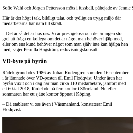
Sofie Wahl och Jörgen Pettersson möts i fussball, påhejade av Jenni
Här är det högt i tak, bildligt talat, och tydligt en trygg miljö där
medarbetarna har nära till skratt.
– Det är så det är hos oss. Vi är prestigelösa och det är ingen stor
grej att fråga en kollega om det är något man behöver hjälp med,
eller om ens kund behöver något som man själv inte kan hjälpa hen
med, säger Pernilla Hagström, redovisningskonsult.
VD-byte på byrån
Rådek grundades 1986 av Johan Rudengren som den 16 september
i år lämnade över VD-posten till Emil Flodqvist. Under åren har
byrån vuxit och i dag har man cirka 110 medarbetare, jämfört med
ett 60-tal 2018, fördelade på fem kontor i Sörmland. Nu efter
sommaren har ett sjätte kontor öppnat i Köping.
– Då etablerar vi oss även i Västmanland, konstaterar Emil
Flodqvist.