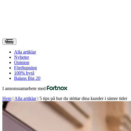
Meny
Alla artiklar
Nyheter
Opinion
Fördjupning
100% byrå
Balans Big 20
I annonssamarbete med
Hem
|
Alla artiklar
|
5 tips på hur du stöttar dina kunder i sämre tider