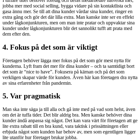
I tuffare tider behöver företag och deras medarbetare nätverka mer,
jobba mer med social selling, bygga vidare på sin kontaktlista och
gasa ännu mer. Se till att dina kunder vårdar sina kunder, ringer en
extra gång och gör det där lilla extra. Man kanske inte ser en effekt
under lågkonjunkturen, men om man inte pratar och uppvaktar sina
kunder under lågkonjunkturen blir det sannolikt tufft att prata med
dem efter den.
4. Fokus på det som är viktigt
Företagen behöver lägga mer fokus på det som gör mest nytta för
kunderna. Lyft fram det mer för dina kunder – och ta samtidigt bort
det som är “nice to have”. Fokusera på kärnan och på det som
verkligen skapar värde för kunden. Även här kan företagen dra nytta
av sina erfarenheter från pandemin.
5. Var pragmatisk
Man ska inte säga ja till alla och gå inte med på vad som helst, även
om det är tuffa tider. Det blir aldrig bra. Men kanske behöver dina
kunder ändå anpassa sig något. Det kan vara värt för företagen att ge
lite extra rabatt till en bra kund, vara taktisk i prissättningen eller
erbjuda något som kunden har behov av, men som egentligen ligger
lite utanför hur företaget brukar jobba.