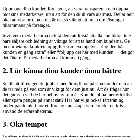
Uppmana dina kunder, företagen, att vara transparenta och öppna
mot sina medarbetare, utan att för den skull vara alarmist. Det är helt
okej att visa oro, men det är också viktigt att prata om lösningar
tillsammans på företaget.
Involvera medarbetarna och få dem att förstå att alla kan bidra, inte
bara säljare och ledning är viktiga för att ta hand om kunderna. Ge
medarbetarna konkreta uppgifter som exempelvis “ring den här
kunden en gång extra” eller “följ upp det här med kunden” – det gör
det lättare för medarbetarna att komma i gång.
2. Lär känna dina kunder ännu bättre
Se till att företagen du jobbar med är nyfikna på sina kunder och att
de tar reda på vad som är viktigt för dem just nu. Att de frågar hur
det går och vad de har behov av framåt. Kan de jobba mer effektivt
eller spara pengar på annat sätt? Här har vi ju också fått träning
under pandemin i hur ett företag kan skapa värde under en kris –
använd de erfarenheterna.
3. Öka tempot