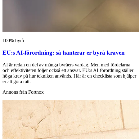
100% byrå
EU:s AI-förordning: så hanterar er byrå kraven
AI är redan en del av många byråers vardag. Men med fördelarna
och effektiviteten följer också ett ansvar. EU:s AI-förordning ställer
höga krav på hur tekniken används. Här är en checklista som hjälper
er att göra rätt.
Annons från Fortnox