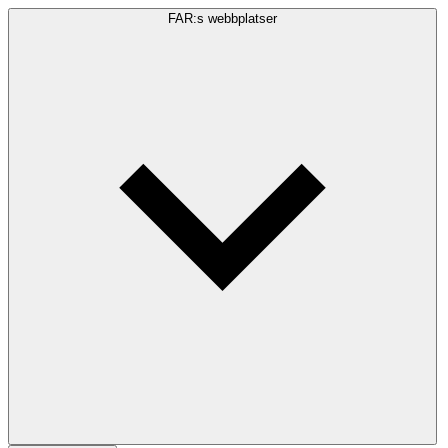
FAR:s webbplatser
Sökfråga
Sök