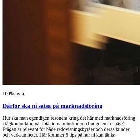
100% byrå
Därför ska ni satsa på marknadsföring
Hur ska man egentligen resonera kring det här med marknadsföring
i lågkonjunktur, när intäkterna minskar och budgeten är snäv?
Frågan är relevant för både redovisningsbyråer och deras kunder
och verksamheter. Här kommer 6 tips på hur ni kan tänka.