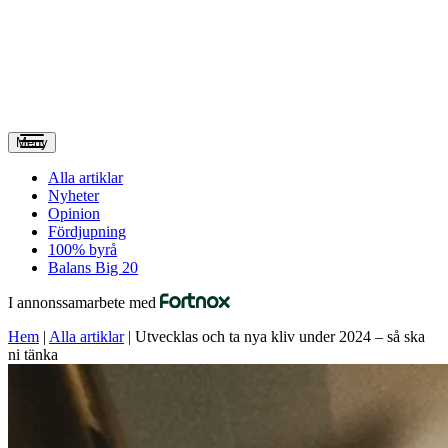
Meny
Alla artiklar
Nyheter
Opinion
Fördjupning
100% byrå
Balans Big 20
I annonssamarbete med
Hem
|
Alla artiklar
|
Utvecklas och ta nya kliv under 2024 – så ska
ni tänka