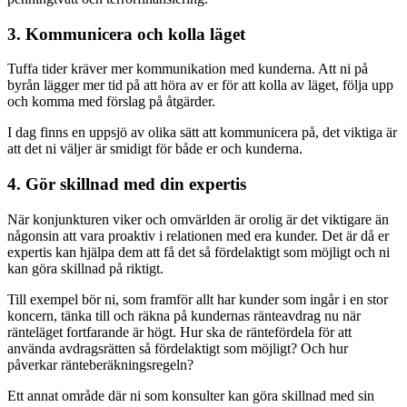
3. Kommunicera och kolla läget
Tuffa tider kräver mer kommunikation med kunderna. Att ni på
byrån lägger mer tid på att höra av er för att kolla av läget, följa upp
och komma med förslag på åtgärder.
I dag finns en uppsjö av olika sätt att kommunicera på, det viktiga är
att det ni väljer är smidigt för både er och kunderna.
4. Gör skillnad med din expertis
När konjunkturen viker och omvärlden är orolig är det viktigare än
någonsin att vara proaktiv i relationen med era kunder. Det är då er
expertis kan hjälpa dem att få det så fördelaktigt som möjligt och ni
kan göra skillnad på riktigt.
Till exempel bör ni, som framför allt har kunder som ingår i en stor
koncern, tänka till och räkna på kundernas ränteavdrag nu när
ränteläget fortfarande är högt. Hur ska de räntefördela för att
använda avdragsrätten så fördelaktigt som möjligt? Och hur
påverkar ränteberäkningsregeln?
Ett annat område där ni som konsulter kan göra skillnad med sin