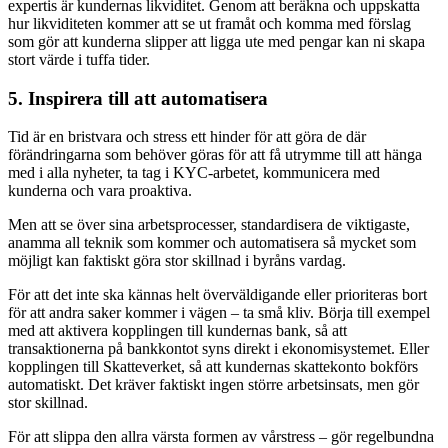
expertis är kundernas likviditet. Genom att beräkna och uppskatta
hur likviditeten kommer att se ut framåt och komma med förslag
som gör att kunderna slipper att ligga ute med pengar kan ni skapa
stort värde i tuffa tider.
5. Inspirera till att automatisera
Tid är en bristvara och stress ett hinder för att göra de där
förändringarna som behöver göras för att få utrymme till att hänga
med i alla nyheter, ta tag i KYC-arbetet, kommunicera med
kunderna och vara proaktiva.
Men att se över sina arbetsprocesser, standardisera de viktigaste,
anamma all teknik som kommer och automatisera så mycket som
möjligt kan faktiskt göra stor skillnad i byråns vardag.
För att det inte ska kännas helt överväldigande eller prioriteras bort
för att andra saker kommer i vägen – ta små kliv. Börja till exempel
med att aktivera kopplingen till kundernas bank, så att
transaktionerna på bankkontot syns direkt i ekonomisystemet. Eller
kopplingen till Skatteverket, så att kundernas skattekonto bokförs
automatiskt. Det kräver faktiskt ingen större arbetsinsats, men gör
stor skillnad.
För att slippa den allra värsta formen av vårstress – gör regelbundna