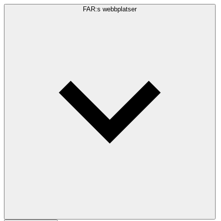
FAR:s webbplatser
Sökfråga
Sök