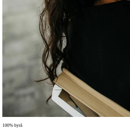
100% byrå