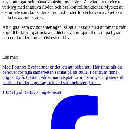
avstämningar och månadsbokslut under året. Använd ett modernt
verktyg med intuitiva flöden och bra kontrollfunktioner. Mycket av
det arbete som konsulter sliter med under första halvan av året kan
då betas av under året.
Att digitalisera kvittohanteringen, så att allt sköts med automatik från
köp till bokföring är också ett litet steg som gör att du, ni på byrån
och era kunder kan ta nästa stora kliv.
Läs mer:
Med Fortnox Byråpartner är det lätt att jobba rätt. Här finns allt du
behöver för tajta samarbeten samlat på ett ställe. I centrum finns
Digital byrå, hjärtat i vår samarbetsplattform – som ger dig stenkoll
på dina kunder, uppdrag och vad som behöver göras.
100% byrå
Redovisningskonsult