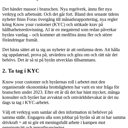
Det händer massor i branschen. Nya regelverk, ännu fler nya
verktyg och arbetssätt. Och det går fort. Bland den senaste tidens
nyheter finns Foras övergång till månadsrapportering, nya regler
kring Know your customer (KYC) och utökade krav på
hållbarhetsredovisning. AI är en megatrend som redan påverkar
byråns vardag – och kommer att medföra ännu fler och större
förändringar framåt.
Det bästa sättet att ta sig an nyheter är att omfamna dem. Att hålla
sig uppdaterad, prova på, utvärdera och göra om och rätt när det
behövs. Det är så ni på byrån utvecklas tillsammans.
2. Ta tag i KYC
Know your customer och byråernas roll i arbetet mot den
organiserade ekonomiska brottsligheten har varit en stor fråga för
branschen under 2023. Efter ett år då det har hänt mycket, många
konsulter och byråer har avvaktat och omvärldsbevakat är det nu
dags ta tag i KYC-arbetet.
Välj ett verktyg som samlar all den information ni behöver på
samma ställe. Engagera alla som jobbar på byrån så att ni har samma
drivkraft = att ni gör ett meningsfullt arbete i kampen mot
penningtvätt och terrorfinansiering.