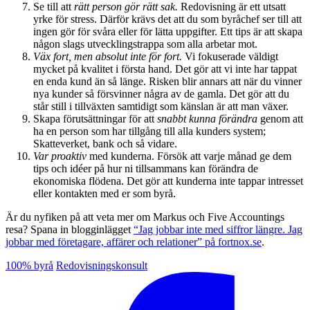
Se till att
rätt person gör rätt sak.
Redovisning är ett utsatt
yrke för stress. Därför krävs det att du som byråchef ser till att
ingen gör för svåra eller för lätta uppgifter. Ett tips är att skapa
någon slags utvecklingstrappa som alla arbetar mot.
Väx fort, men absolut inte för fort.
Vi fokuserade väldigt
mycket på kvalitet i första hand. Det gör att vi inte har tappat
en enda kund än så länge. Risken blir annars att när du vinner
nya kunder så försvinner några av de gamla. Det gör att du
står still i tillväxten samtidigt som känslan är att man växer.
Skapa förutsättningar för att
snabbt kunna förändra
genom att
ha en person som har tillgång till alla kunders system;
Skatteverket, bank och så vidare.
Var proaktiv
med kunderna. Försök att varje månad ge dem
tips och idéer på hur ni tillsammans kan förändra de
ekonomiska flödena. Det gör att kunderna inte tappar intresset
eller kontakten med er som byrå.
Är du nyfiken på att veta mer om Markus och Five Accountings
resa? Spana in blogginlägget
“Jag jobbar inte med siffror längre. Jag
jobbar med företagare, affärer och relationer” på fortnox.se
.
100% byrå
Redovisningskonsult