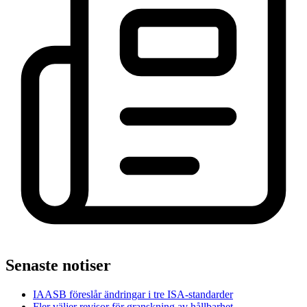
Senaste notiser
IAASB föreslår ändringar i tre ISA-standarder
Fler väljer revisor för granskning av hållbarhet