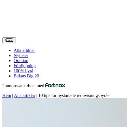
Meny
Alla artiklar
Nyheter
Opinion
Fördjupning
100% byrå
Balans Big 20
I annonssamarbete med
Hem
|
Alla artiklar
|
10 tips för nystartade redovisningsbyråer