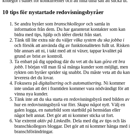
kollegor i stället för konkurrenter och att hitta dina sätt att sticka ut.
10 tips för nystartade redovisningsbyråer
Se andra byråer som
branschkollegor
och samla in
information från dem. Du har garanterat kontakter som kan
bidra med tips, hjälp och idéer direkt från start.
Tänk till lite extra när du väljer
vilka system du ska jobba i
och försök att använda dig av funktionaliteten fullt ut. Risken
blir annars att ni, i takt med att ni växer, tappar kvalitet på
grund av brist av kontroll.
Ta enbart på dig uppdrag där du vet att du kan
göra ett bra
jobb
. I början vill man få så många kunder som möjligt, men
rykten om byråer sprider sig snabbt. Du måste veta att du kan
leverera det du lovar.
Fokusera på
digitalisering och automatisering
. Ni kommer
inte undan att det i framtiden kommer vara nödvändigt för att
vinna nya kunder.
Tänk inte att du ska starta en redovisningsbyrå med bilden av
hur en redovisningsbyrå var förr.
Skapa något nytt
. Välj en
galen logga, en naturbild som startbild på hemsidan eller
något helt annat. Det gör att ni kommer sticka ut fort.
Var extremt
aktiv på LinkedIn
. Dela med dig av tips och läs
branschkollegors bloggar. Det gör att ni kommer hänga med i
branschförändringar.