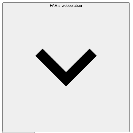
FAR:s webbplatser
Sökfråga
Sök