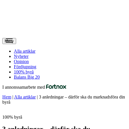
Meny
Alla artiklar
Nyheter
Opinion
Fördjupning
100% byrå
Balans Big 20
I annonssamarbete med
Hem
|
Alla artiklar
|
3 anledningar – därför ska du marknadsföra din
byrå
100% byrå