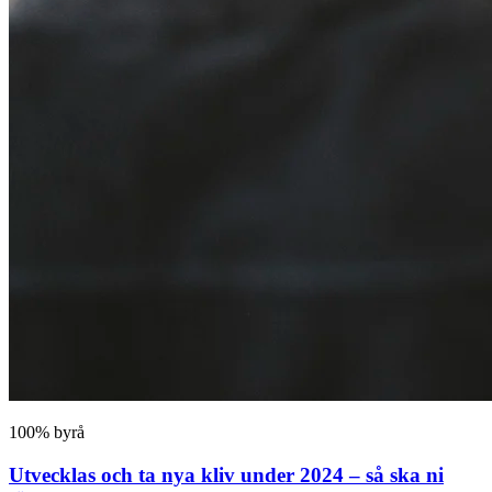
100% byrå
Utvecklas och ta nya kliv under 2024 – så ska ni