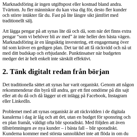
Marknadsföring är ingen utgiftspost eller kostnad bland andra.
Tvärtom. Ju fler människor du kan visa dig för, desto fler kunder
och större intäkter får du. Fast på lite längre sikt jämfört med
traditionellt sälj.
Att lägga pengar på att synas lite då och då, som när det finns extra
pengar “som vi behöver bli av med” är inte heller den bästa vägen.
Marknadsföring är en långsiktig investering, ett engagemang över
tid som kräver en gedigen plan. Det tar tid att få räckvidd och nå ut
med ditt budskap och erbjudande. Punktinsatser när budgeten
medger det är helt enkelt inte särskilt effektivt.
2. Tänk digitalt redan från början
Det traditionella sättet att synas har varit organiskt. Genom att någon
rekommenderar din byrå till andra, ger ett fint omdöme på din sajt
eller att du då och då lägger ut ett inlägg på Facebook, Instagram
eller LinkedIn.
Problemet med att synas organiskt är att räckvidden i de digitala
kanalerna i dag är låg och att det, utan en budget för sponsring och
en plan framåt, väldigt ofta blir sporadiskt. Med följden att även
tillströmningen av nya kunder – i bästa fall – blir sporadiskt.
Kunderna kommer med största sannolikhet inte att flöda in om du