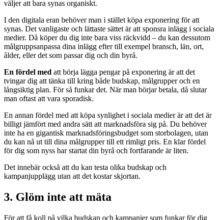
väljer att bara synas organiskt.
I den digitala eran behöver man i stället köpa exponering för att
synas. Det vanligaste och lättaste sättet är att sponsra inlägg i sociala
medier. Då köper du dig inte bara viss räckvidd – du kan dessutom
målgruppsanpassa dina inlägg efter till exempel bransch, län, ort,
ålder, eller det som passar dig och din byrå.
En fördel med
att börja lägga pengar på exponering är att det
tvingar dig att tänka till kring både budskap, målgrupper och en
långsiktig plan. För så funkar det. När man börjar betala, då slutar
man oftast att vara sporadisk.
En annan fördel med att köpa synlighet i sociala medier är att det är
billigt jämfört med andra sätt att marknadsföra sig på. Du behöver
inte ha en gigantisk marknadsföringsbudget som storbolagen, utan
du kan nå ut till dina målgrupper till ett rimligt pris. En klar fördel
för dig som nyss har startat din byrå och fortfarande är liten.
Det innebär också att du kan testa olika budskap och
kampanjupplägg utan att det kostar skjortan.
3. Glöm inte att mäta
För att få koll på vilka budskap och kampanjer som funkar för dig