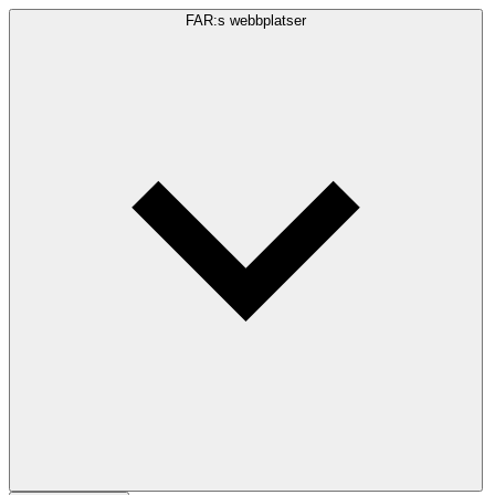
FAR:s webbplatser
Sökfråga
Sök