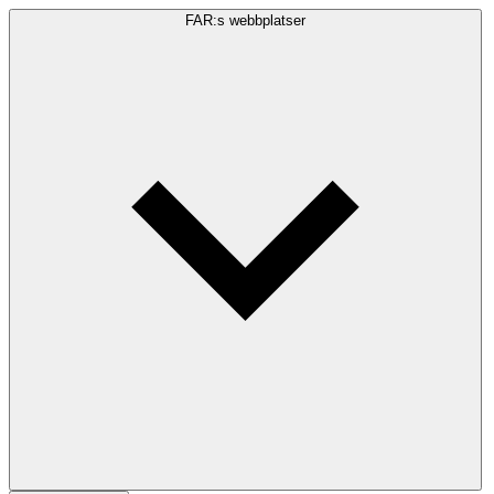
FAR:s webbplatser
Sökfråga
Sök