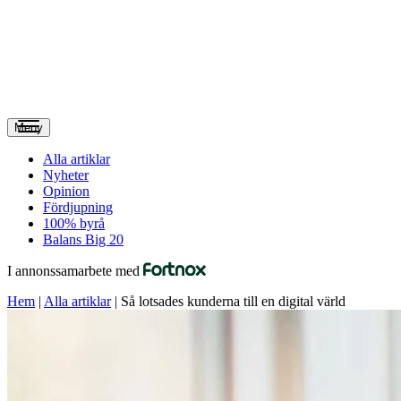
Meny
Alla artiklar
Nyheter
Opinion
Fördjupning
100% byrå
Balans Big 20
I annonssamarbete med
Hem
|
Alla artiklar
|
Så lotsades kunderna till en digital värld