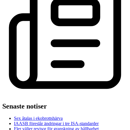
Senaste notiser
Sex åtalas i ekobrottshärva
IAASB föreslår ändringar i tre ISA-standarder
Fler väljer revisor för granskning av hållbarhet