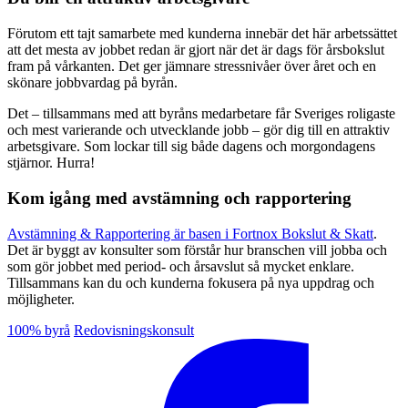
Förutom ett tajt samarbete med kunderna innebär det här arbetssättet
att det mesta av jobbet redan är gjort när det är dags för årsbokslut
fram på vårkanten. Det ger jämnare stressnivåer över året och en
skönare jobbvardag på byrån.
Det – tillsammans med att byråns medarbetare får Sveriges roligaste
och mest varierande och utvecklande jobb – gör dig till en attraktiv
arbetsgivare. Som lockar till sig både dagens och morgondagens
stjärnor. Hurra!
Kom igång med avstämning och rapportering
Avstämning & Rapportering är basen i Fortnox Bokslut & Skatt
.
Det är byggt av konsulter som förstår hur branschen vill jobba och
som gör jobbet med period- och årsavslut så mycket enklare.
Tillsammans kan du och kunderna fokusera på nya uppdrag och
möjligheter.
100% byrå
Redovisningskonsult