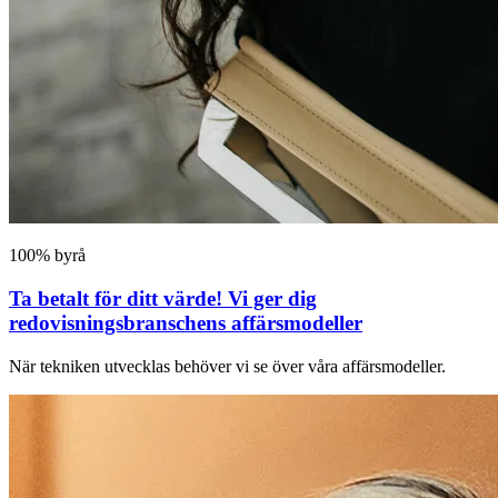
100% byrå
Ta betalt för ditt värde! Vi ger dig
redovisningsbranschens affärsmodeller
När tekniken utvecklas behöver vi se över våra affärsmodeller.