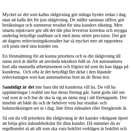
Mycket av det som kallas rådgivning gör många byråer redan i dag,
utan att kalla det för just rådgivning. De ställer samman siffror, gör
beräkningar och summerar resultat för sina kunders räkning. Men
smarta mjukvaror gör allt det där plus levererar korrekta och snygga
underlag betydligt snabbare och med ännu större precision. Det gör
att dagens redovisningskonsulter har så mycket mer att rapportera
och prata med sina kunder om.
En förutsättning för att kunna prioritera och ta din rådgivning till
nästa nivå är därför att använda tekniken fullt ut. Att automatisera
bort alla manuella arbetsmoment och frigöra tid som du kan lägga på
kunderna. Och ofta är det betydligt fler delar i den löpande
redovisningen som kan automatiseras bort än de flesta tror.
Samtidigt är det
inte bara din tid kunderna vill ha. De vill ha
uppdateringar i realtid om hur deras företag går. Samt goda råd om
vad som är och hur de ska ta sig an nästa steg i sitt företagande. Det
innebär att både du och de behöver veta hur resultat- och
balansräkningen ser ut i dag. Inte förra månaden eller föregående år.
Så om du vill prioritera din rådgivning är det kanske viktigaste tipset
att börja göra månadsbokslut för dina kunder. Då stämmer du av
regelbundet så att allt som ska vara bokfört verkligen är bokfört och