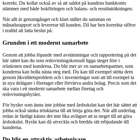
korrekt. Du kollar också av så att saldot på kundens bankkonto
stämmer med både bokföringen och balans- och resultaträkningen.
När allt är genomgånget och klart ställer du samman en
månadsrapport och levererar till kunden. Då har hen korrekta siffror
i realtid att fatta beslut på.
Grunden i ett modernt samarbete
Genom att jobba löpande med avstämningar och rapportering på det
här sättet kan du som redovisningskonsult ligga steget före i
relationen med kunderna. Du blir mer av en samarbetspartner, som
kunderna kan bolla nästa steg med. Du kan till exempel stötta dem
genom likviditetsproblem och i investeringar som att till exempel ta
in nya delägare i företaget eller förvärva andra bolag. Precis som det
ska vara i ett modernt samarbete mellan företag och
redovisningsbyråer.
För byråer som ännu inte jobbar med årsbokslut kan det här sättet att
jobba också sänka trösklarna till att börja göra det. När allt underlag
redan är färdigt känns det inte lika avlägset att ta steget till att göra
årsbokslut. Byrån kan då utveckla och bredda sitt erbjudande till
kunderna.
Du blir en attraktiv arbetsgivare