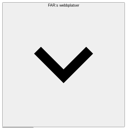
FAR:s webbplatser
Sökfråga
Sök