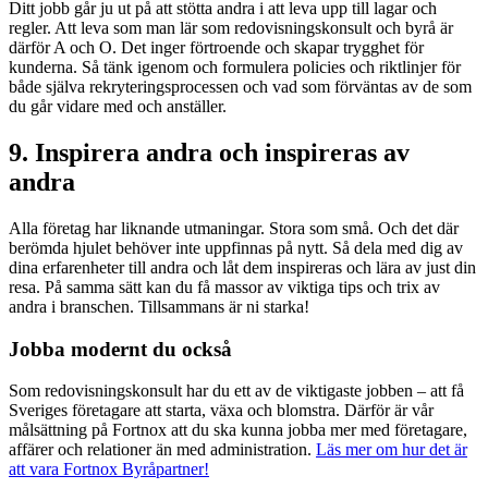
Ditt jobb går ju ut på att stötta andra i att leva upp till lagar och
regler. Att leva som man lär som redovisningskonsult och byrå är
därför A och O. Det inger förtroende och skapar trygghet för
kunderna. Så tänk igenom och formulera policies och riktlinjer för
både själva rekryteringsprocessen och vad som förväntas av de som
du går vidare med och anställer.
9. Inspirera andra och inspireras av
andra
Alla företag har liknande utmaningar. Stora som små. Och det där
berömda hjulet behöver inte uppfinnas på nytt. Så dela med dig av
dina erfarenheter till andra och låt dem inspireras och lära av just din
resa. På samma sätt kan du få massor av viktiga tips och trix av
andra i branschen. Tillsammans är ni starka!
Jobba modernt du också
Som redovisningskonsult har du ett av de viktigaste jobben – att få
Sveriges företagare att starta, växa och blomstra. Därför är vår
målsättning på Fortnox att du ska kunna jobba mer med företagare,
affärer och relationer än med administration.
Läs mer om hur det är
att vara Fortnox Byråpartner!