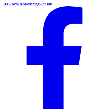
100% byrå
Redovisningskonsult