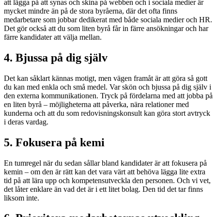
att lägga på att synas och skina på webben och i sociala medier är
mycket mindre än på de stora byråerna, där det ofta finns
medarbetare som jobbar dedikerat med både sociala medier och HR.
Det gör också att du som liten byrå får in färre ansökningar och har
färre kandidater att välja mellan.
4. Bjussa på dig själv
Det kan såklart kännas motigt, men vägen framåt är att göra så gott
du kan med enkla och små medel. Var skön och bjussa på dig själv i
den externa kommunikationen. Tryck på fördelarna med att jobba på
en liten byrå – möjligheterna att påverka, nära relationer med
kunderna och att du som redovisningskonsult kan göra stort avtryck
i deras vardag.
5. Fokusera på kemi
En tumregel när du sedan sållar bland kandidater är att fokusera på
kemin – om den är rätt kan det vara värt att behöva lägga lite extra
tid på att lära upp och kompetensutveckla den personen. Och vi vet,
det låter enklare än vad det är i ett litet bolag. Den tid det tar finns
liksom inte.