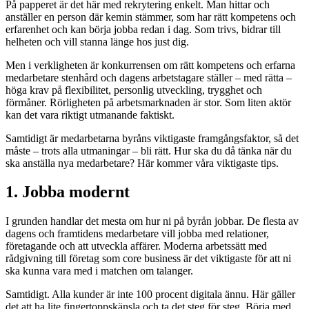
På papperet är det här med rekrytering enkelt. Man hittar och
anställer en person där kemin stämmer, som har rätt kompetens och
erfarenhet och kan börja jobba redan i dag. Som trivs, bidrar till
helheten och vill stanna länge hos just dig.
Men i verkligheten är konkurrensen om rätt kompetens och erfarna
medarbetare stenhård och dagens arbetstagare ställer – med rätta –
höga krav på flexibilitet, personlig utveckling, trygghet och
förmåner. Rörligheten på arbetsmarknaden är stor. Som liten aktör
kan det vara riktigt utmanande faktiskt.
Samtidigt är medarbetarna byråns viktigaste framgångsfaktor, så det
måste – trots alla utmaningar – bli rätt. Hur ska du då tänka när du
ska anställa nya medarbetare? Här kommer våra viktigaste tips.
1. Jobba modernt
I grunden handlar det mesta om hur ni på byrån jobbar. De flesta av
dagens och framtidens medarbetare vill jobba med relationer,
företagande och att utveckla affärer. Moderna arbetssätt med
rådgivning till företag som core business är det viktigaste för att ni
ska kunna vara med i matchen om talanger.
Samtidigt. Alla kunder är inte 100 procent digitala ännu. Här gäller
det att ha lite fingertoppskänsla och ta det steg för steg. Börja med