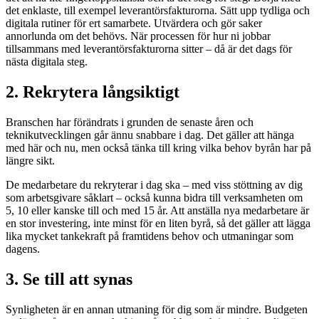
det enklaste, till exempel leverantörsfakturorna. Sätt upp tydliga och
digitala rutiner för ert samarbete. Utvärdera och gör saker
annorlunda om det behövs. När processen för hur ni jobbar
tillsammans med leverantörsfakturorna sitter – då är det dags för
nästa digitala steg.
2. Rekrytera långsiktigt
Branschen har förändrats i grunden de senaste åren och
teknikutvecklingen går ännu snabbare i dag. Det gäller att hänga
med här och nu, men också tänka till kring vilka behov byrån har på
längre sikt.
De medarbetare du rekryterar i dag ska – med viss stöttning av dig
som arbetsgivare såklart – också kunna bidra till verksamheten om
5, 10 eller kanske till och med 15 år. Att anställa nya medarbetare är
en stor investering, inte minst för en liten byrå, så det gäller att lägga
lika mycket tankekraft på framtidens behov och utmaningar som
dagens.
3. Se till att synas
Synligheten är en annan utmaning för dig som är mindre. Budgeten