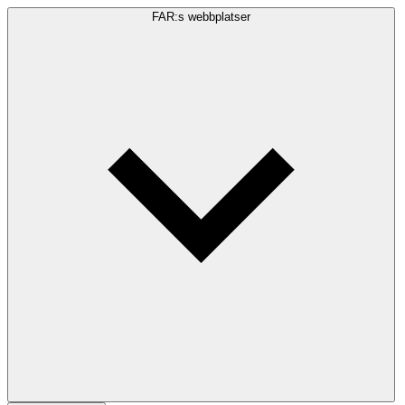
FAR:s webbplatser
Sökfråga
Sök