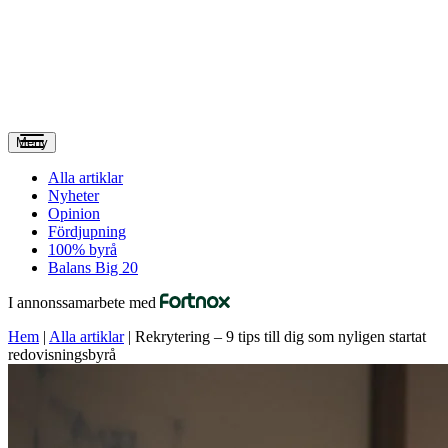
Meny
Alla artiklar
Nyheter
Opinion
Fördjupning
100% byrå
Balans Big 20
I annonssamarbete med
Hem
|
Alla artiklar
|
Rekrytering – 9 tips till dig som nyligen startat
redovisningsbyrå