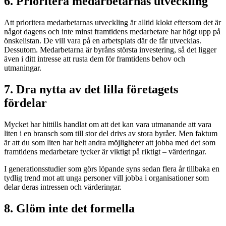
6. Prioritera medarbetarnas utveckling
Att prioritera medarbetarnas utveckling är alltid klokt eftersom det är
något dagens och inte minst framtidens medarbetare har högt upp på
önskelistan. De vill vara på en arbetsplats där de får utvecklas.
Dessutom. Medarbetarna är byråns största investering, så det ligger
även i ditt intresse att rusta dem för framtidens behov och
utmaningar.
7. Dra nytta av det lilla företagets
fördelar
Mycket har hittills handlat om att det kan vara utmanande att vara
liten i en bransch som till stor del drivs av stora byråer. Men faktum
är att du som liten har helt andra möjligheter att jobba med det som
framtidens medarbetare tycker är viktigt på riktigt – värderingar.
I generationsstudier som görs löpande syns sedan flera år tillbaka en
tydlig trend mot att unga personer vill jobba i organisationer som
delar deras intressen och värderingar.
8. Glöm inte det formella