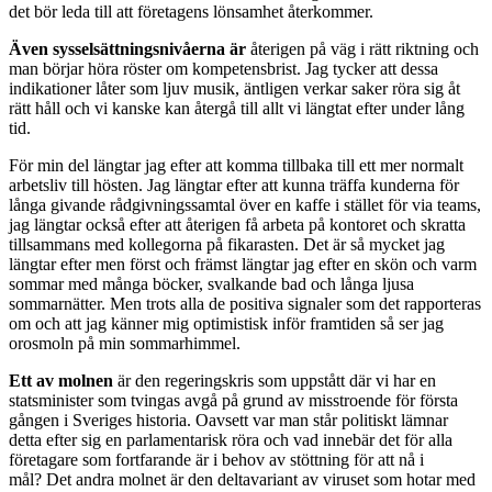
det bör leda till att företagens lönsamhet återkommer.
Även sysselsättningsnivåerna är
återigen på väg i rätt riktning och
man börjar höra röster om kompetensbrist. Jag tycker att dessa
indikationer låter som ljuv musik, äntligen verkar saker röra sig åt
rätt håll och vi kanske kan återgå till allt vi längtat efter under lång
tid.
För min del längtar jag efter att komma tillbaka till ett mer normalt
arbetsliv till hösten. Jag längtar efter att kunna träffa kunderna för
långa givande rådgivningssamtal över en kaffe i stället för via teams,
jag längtar också efter att återigen få arbeta på kontoret och skratta
tillsammans med kollegorna på fikarasten. Det är så mycket jag
längtar efter men först och främst längtar jag efter en skön och varm
sommar med många böcker, svalkande bad och långa ljusa
sommarnätter. Men trots alla de positiva signaler som det rapporteras
om och att jag känner mig optimistisk inför framtiden så ser jag
orosmoln på min sommarhimmel.
Ett av molnen
är den regeringskris som uppstått där vi har en
statsminister som tvingas avgå på grund av misstroende för första
gången i Sveriges historia. Oavsett var man står politiskt lämnar
detta efter sig en parlamentarisk röra och vad innebär det för alla
företagare som fortfarande är i behov av stöttning för att nå i
mål? Det andra molnet är den deltavariant av viruset som hotar med