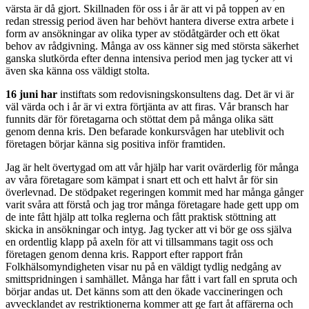
värsta är då gjort. Skillnaden för oss i år är att vi på toppen av en
redan stressig period även har behövt hantera diverse extra arbete i
form av ansökningar av olika typer av stödåtgärder och ett ökat
behov av rådgivning. Många av oss känner sig med största säkerhet
ganska slutkörda efter denna intensiva period men jag tycker att vi
även ska känna oss väldigt stolta.
16 juni har
instiftats som redovisningskonsultens dag. Det är vi är
väl värda och i år är vi extra förtjänta av att firas. Vår bransch har
funnits där för företagarna och stöttat dem på många olika sätt
genom denna kris. Den befarade konkursvågen har uteblivit och
företagen börjar känna sig positiva inför framtiden.
Jag är helt övertygad om att vår hjälp har varit ovärderlig för många
av våra företagare som kämpat i snart ett och ett halvt år för sin
överlevnad. De stödpaket regeringen kommit med har många gånger
varit svåra att förstå och jag tror många företagare hade gett upp om
de inte fått hjälp att tolka reglerna och fått praktisk stöttning att
skicka in ansökningar och intyg. Jag tycker att vi bör ge oss själva
en ordentlig klapp på axeln för att vi tillsammans tagit oss och
företagen genom denna kris. Rapport efter rapport från
Folkhälsomyndigheten visar nu på en väldigt tydlig nedgång av
smittspridningen i samhället. Många har fått i vart fall en spruta och
börjar andas ut. Det känns som att den ökade vaccineringen och
avvecklandet av restriktionerna kommer att ge fart åt affärerna och