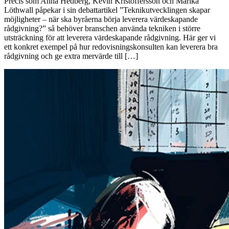
Precis som Anna Hedberg, Kevin Kristoffersson och Marika
Löthwall påpekar i sin debattartikel ”Teknikutvecklingen skapar
möjligheter – när ska byråerna börja leverera värdeskapande
rådgivning?” så behöver branschen använda tekniken i större
utsträckning för att leverera värdeskapande rådgivning. Här ger vi
ett konkret exempel på hur redovisningskonsulten kan leverera bra
rådgivning och ge extra mervärde till […]