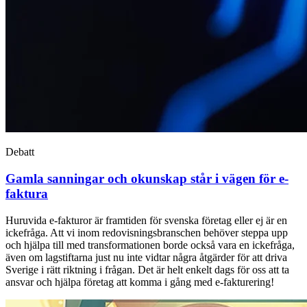
Debatt
Gamla sanningar och okunskap står i vägen för e-
faktura
Huruvida e-fakturor är framtiden för svenska företag eller ej är en
ickefråga. Att vi inom redovisningsbranschen behöver steppa upp
och hjälpa till med transformationen borde också vara en ickefråga,
även om lagstiftarna just nu inte vidtar några åtgärder för att driva
Sverige i rätt riktning i frågan. Det är helt enkelt dags för oss att ta
ansvar och hjälpa företag att komma i gång med e-fakturering!