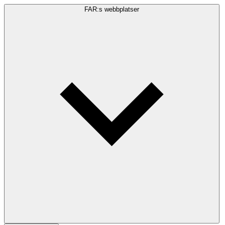
FAR:s webbplatser
Sökfråga
Sök