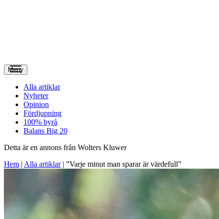
Meny
Alla artiklar
Nyheter
Opinion
Fördjupning
100% byrå
Balans Big 20
Detta är en annons från Wolters Kluwer
Hem
|
Alla artiklar
|
”Varje minut man sparar är värdefull”