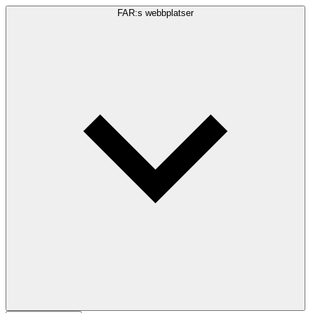
FAR:s webbplatser
Sökfråga
Sök