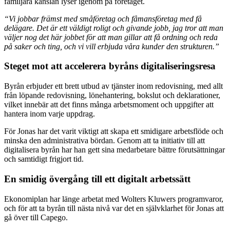
familjära känslan lyser igenom på företaget.
“Vi jobbar främst med småföretag och fåmansföretag med få
delägare. Det är ett väldigt roligt och givande jobb, jag tror att man
väljer nog det här jobbet för att man gillar att få ordning och reda
på saker och ting, och vi vill erbjuda våra kunder den strukturen.”
Steget mot att accelerera byråns digitaliseringsresa
Byrån erbjuder ett brett utbud av tjänster inom redovisning, med allt
från löpande redovisning, lönehantering, bokslut och deklarationer,
vilket innebär att det finns många arbetsmoment och uppgifter att
hantera inom varje uppdrag.
För Jonas har det varit viktigt att skapa ett smidigare arbetsflöde och
minska den administrativa bördan. Genom att ta initiativ till att
digitalisera byrån har han gett sina medarbetare bättre förutsättningar
och samtidigt frigjort tid.
En smidig övergång till ett digitalt arbetssätt
Ekonomiplan har länge arbetat med Wolters Kluwers programvaror,
och för att ta byrån till nästa nivå var det en självklarhet för Jonas att
gå över till Capego.