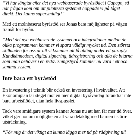
“Vi har längtat efter det nya webbaserade byråstödet i Capego, så
när frågan kom om att pilottesta systemet hoppade vi på tåget
direkt. Det känns supersmidigt!”
Med ett molnbaserat byråstöd ser Jonas bara möjligheter på vägen
framåt för byrån.
“Med det nya webbaserade systemet och integrationer mellan de
olika programmen kommer vi spara väldigt mycket tid. Den största
skillnaden för oss är att vi kommer att få allting under ett paraply.
Kundkännedom, digital signering, tidregistrering och alla de bitarna
som man behöver i en redovisningsbyrå kommer nu vara i ett och
samma system.
Inte bara ett byråstöd
En investering i teknik blir också en investering i livskvalitet. Att
Ekonomiplan tar steget mot en mer digital byråvardag förändrar inte
bara arbetsflödet, utan hela livspusslet.
Tack vare smidigare system känner Jonas nu att han får mer tid över,
vilket ger honom möjligheten att vara delaktig med barnen i större
utsträckning.
“För mig är det viktigt att kunna lägga mer tid på rådgivning till