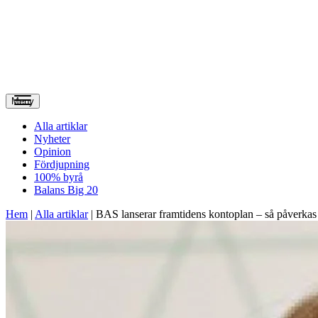
Meny
Alla artiklar
Nyheter
Opinion
Fördjupning
100% byrå
Balans Big 20
Hem
|
Alla artiklar
|
BAS lanserar framtidens kontoplan – så påverkas