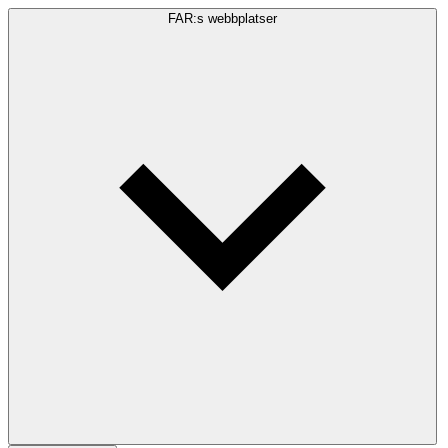
FAR:s webbplatser
Sökfråga
Sök